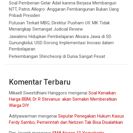
Soal Pemberian Gelar Adat karena Berjasa Membangun
NTT, Patris Allegro: Anggaran Pembangunan Bukan Uang
Pribadi Presiden
Putusan Terkait MBG, Direktur Pusham UII: MK Tidak
Menangkap Semangat Judicial Review
Jawalens Hidupkan Pembelajaran Aksara Jawa di SD
Gunungkidul, USD Dorong Implementasi Inovasi dalam
Pembelajaran
Perkembangan Shincheonji di Dunia Sangat Pesat
Komentar Terbaru
Mikaell Sweetdhiani Hanggoro
mengenai
Soal Kenaikan
Harga BBM, Dr R Stevanus: akan Semakin Memberatkan
Warga DIY
Adityawarman
mengenai
Seputar Penegakan Hukum Kasus
Ferdy Sambo, Pemerintah dan Netizen Tak Bisa Disalahkan
Rini Jayanti
mengenai
SMA Negeri 10 Yogyakarta