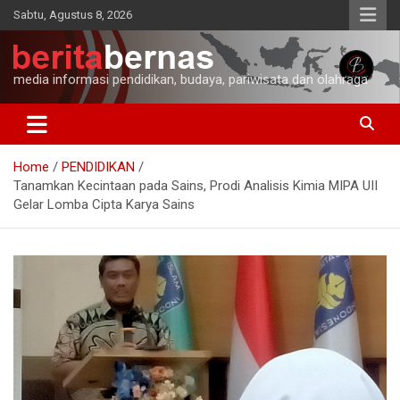
Skip
Sabtu, Agustus 8, 2026
to
content
media informasi pendidikan, budaya, pariwisata dan olahraga
Home
PENDIDIKAN
Tanamkan Kecintaan pada Sains, Prodi Analisis Kimia MIPA UII
Gelar Lomba Cipta Karya Sains