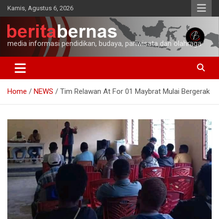
Skip
Kamis, Agustus 6, 2026
to
content
media informasi pendidikan, budaya, pariwisata dan olahraga
Home
NEWS
Tim Relawan At For 01 Maybrat Mulai Bergerak