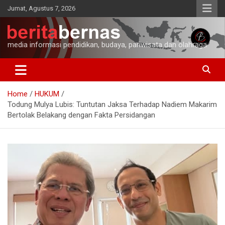
Skip
Jumat, Agustus 7, 2026
to
content
media informasi pendidikan, budaya, pariwisata dan olahraga
Home
HUKUM
Todung Mulya Lubis: Tuntutan Jaksa Terhadap Nadiem Makarim
Bertolak Belakang dengan Fakta Persidangan