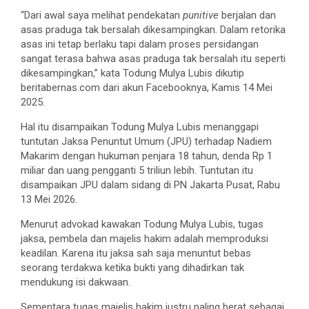
“Dari awal saya melihat pendekatan
punitive
berjalan dan
asas praduga tak bersalah dikesampingkan. Dalam retorika
asas ini tetap berlaku tapi dalam proses persidangan
sangat terasa bahwa asas praduga tak bersalah itu seperti
dikesampingkan,” kata Todung Mulya Lubis dikutip
beritabernas.com dari akun Facebooknya, Kamis 14 Mei
2025.
Hal itu disampaikan Todung Mulya Lubis menanggapi
tuntutan Jaksa Penuntut Umum (JPU) terhadap Nadiem
Makarim dengan hukuman penjara 18 tahun, denda Rp 1
miliar dan uang pengganti 5 triliun lebih. Tuntutan itu
disampaikan JPU dalam sidang di PN Jakarta Pusat, Rabu
13 Mei 2026.
Menurut advokad kawakan Todung Mulya Lubis, tugas
jaksa, pembela dan majelis hakim adalah memproduksi
keadilan. Karena itu jaksa sah saja menuntut bebas
seorang terdakwa ketika bukti yang dihadirkan tak
mendukung isi dakwaan.
Sementara tugas majelis hakim justru paling berat sebagai