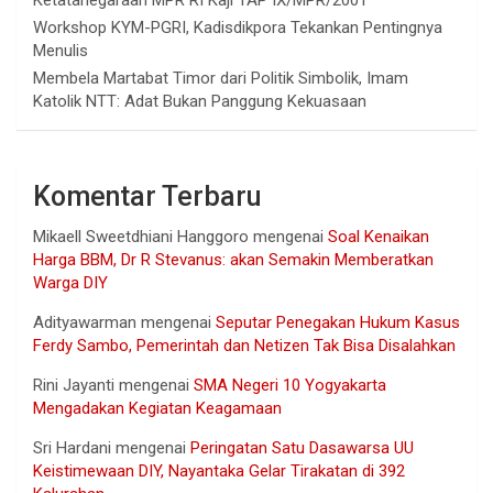
Ketatanegaraan MPR RI Kaji TAP IX/MPR/2001
Workshop KYM-PGRI, Kadisdikpora Tekankan Pentingnya
Menulis
Membela Martabat Timor dari Politik Simbolik, Imam
Katolik NTT: Adat Bukan Panggung Kekuasaan
Komentar Terbaru
Mikaell Sweetdhiani Hanggoro
mengenai
Soal Kenaikan
Harga BBM, Dr R Stevanus: akan Semakin Memberatkan
Warga DIY
Adityawarman
mengenai
Seputar Penegakan Hukum Kasus
Ferdy Sambo, Pemerintah dan Netizen Tak Bisa Disalahkan
Rini Jayanti
mengenai
SMA Negeri 10 Yogyakarta
Mengadakan Kegiatan Keagamaan
Sri Hardani
mengenai
Peringatan Satu Dasawarsa UU
Keistimewaan DIY, Nayantaka Gelar Tirakatan di 392