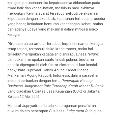
kerugian perusahaan jika keputusannya didasarkan pada
itikad baik dan kehati-hatian, meskipun hasil akhirnya
merugikan. Kelima syarat tersebut meliputi pelaksanaan
keputusan dengan itikad baik, kepatuhan terhadap prosedur
yang benar, ketiadaan benturan kepentingan, kehati-hatian
dan adanya upaya yang maksimal dalam mitigasi risiko
kerugian.
“Bila seluruh parameter tersebut terpenuhi namun kerugian
tetap terjadi, termasuk risiko kredit macet, maka hal
tersebut merupakan kegagalan bisnis (
business failure
)
dan bukan merupakan suatu tindak pidana, terutama
apabila dipengaruhi oleh faktor eksternal di luar kendali
bank,” kata Jupriyadi, Hakim Agung Kamar Pidana
Mahkamah Agung Republik Indonesia, dalam sarasehan
industri perbankan dengan tema
Penerapan Konsep
Business Judgement Rule Terhadap Kredit Macet Di Bank
yang diadakan Otoritas Jasa Keuangan (OJK) di Jakarta,
Selasa 12 Mei 2026.
Menurut Jupriyadi, perlu ada keseragaman penafsiran
hukum dalam penerapan
Business Judgement Rule
guna