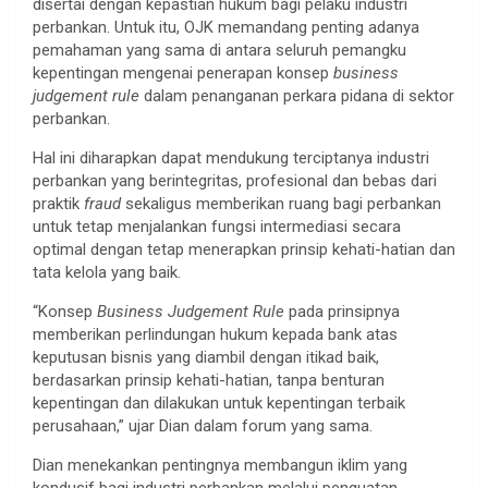
disertai dengan kepastian hukum bagi pelaku industri
perbankan. Untuk itu, OJK memandang penting adanya
pemahaman yang sama di antara seluruh pemangku
kepentingan mengenai penerapan konsep
business
judgement rule
dalam penanganan perkara pidana di sektor
perbankan.
Hal ini diharapkan dapat mendukung terciptanya industri
perbankan yang berintegritas, profesional dan bebas dari
praktik
fraud
sekaligus memberikan ruang bagi perbankan
untuk tetap menjalankan fungsi intermediasi secara
optimal dengan tetap menerapkan prinsip kehati-hatian dan
tata kelola yang baik.
“Konsep
Business Judgement Rule
pada prinsipnya
memberikan perlindungan hukum kepada bank atas
keputusan bisnis yang diambil dengan itikad baik,
berdasarkan prinsip kehati-hatian, tanpa benturan
kepentingan dan dilakukan untuk kepentingan terbaik
perusahaan,” ujar Dian dalam forum yang sama.
Dian menekankan pentingnya membangun iklim yang
kondusif bagi industri perbankan melalui penguatan