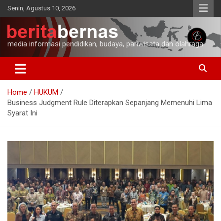
Skip
Senin, Agustus 10, 2026
to
content
media informasi pendidikan, budaya, pariwisata dan olahraga
Home
HUKUM
Business Judgment Rule Diterapkan Sepanjang Memenuhi Lima
Syarat Ini