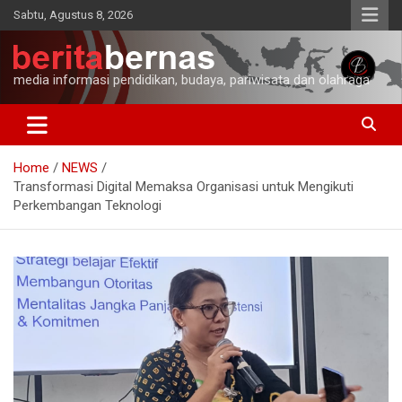
Skip
Sabtu, Agustus 8, 2026
to
content
media informasi pendidikan, budaya, pariwisata dan olahraga
Home
NEWS
Transformasi Digital Memaksa Organisasi untuk Mengikuti
Perkembangan Teknologi