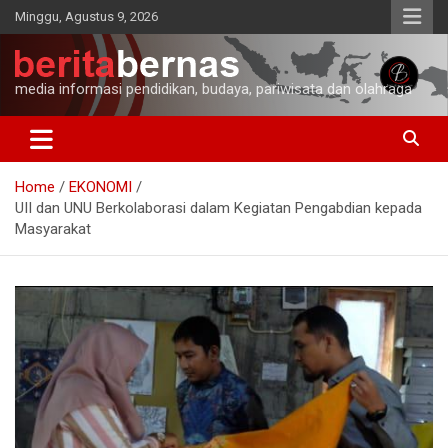
Skip
Minggu, Agustus 9, 2026
to
content
media informasi pendidikan, budaya, pariwisata dan olahraga
Home
EKONOMI
UII dan UNU Berkolaborasi dalam Kegiatan Pengabdian kepada
Masyarakat