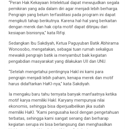
“Peran Hak Kekayaan Intelektual dapat mewujudkan segala
pemikiran yang ada dalam diri agar menjadi lebih berharga.
Pengrajin yang belum terfasilitasi pada program ini dapat
mengikuti tahap berikutnya. Karena hal-hal yang berkaitan
dengan merek dan hak cipta motif dapat ditinjau dari
kesiapan bisnisnya,” kata Rifqi.
Sedangkan Ibu Sakdiyah, Ketua Paguyuban Batik Abhirama
Wonosobo, mengatakan, sebagai tuan rumah sekaligus
mewakili pengrajin batik ia menyambut baik kegiatan
pengabdian masyarakat yang dilakukan UII dan UNU.
“Setelah mengetahui pentingnya HakI ini kami para
pengrajin menjadi lebih paham, kenapa merek dan motif
harus didaftarkan HaKI-nya,” kata Sakdiyah.
Ia mengaku baru tahu ternyata banyak manfaatnya ketika
motif karya memiliki HakI. Karyany mempunyai nilai
ekonomis, sehingga bisa diperjualbelikan jika sudah
memiliki HaKI. “Kami pengusaha kecil dengan pengetahuan
terbatas, sehingga kami sangat senang dan berharap
kegiatan serupa ini bisa berlangsung dan menghasilkan