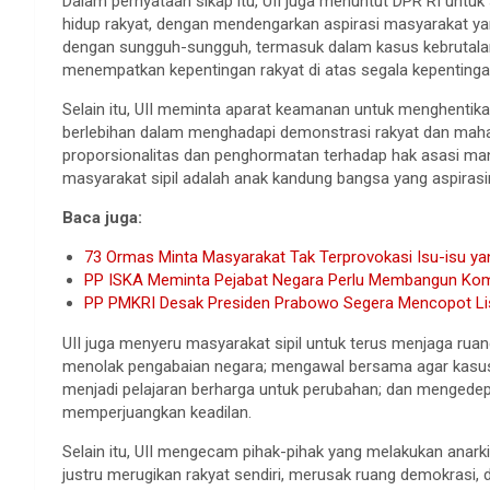
Dalam pernyataan sikap itu, UII juga menuntut DPR RI untuk 
hidup rakyat, dengan mendengarkan aspirasi masyarakat ya
dengan sungguh-sungguh, termasuk dalam kasus kebrutala
menempatkan kepentingan rakyat di atas segala kepentingan 
Selain itu, UII meminta aparat keamanan untuk menghentik
berlebihan dalam menghadapi demonstrasi rakyat dan mahas
proporsionalitas dan penghormatan terhadap hak asasi ma
masyarakat sipil adalah anak kandung bangsa yang aspirasin
Baca juga:
73 Ormas Minta Masyarakat Tak Terprovokasi Isu-isu ya
PP ISKA Meminta Pejabat Negara Perlu Membangun Komu
PP PMKRI Desak Presiden Prabowo Segera Mencopot List
UII juga menyeru masyarakat sipil untuk terus menjaga ru
menolak pengabaian negara; mengawal bersama agar kasus 
menjadi pelajaran berharga untuk perubahan; dan mengedepa
memperjuangkan keadilan.
Selain itu, UII mengecam pihak-pihak yang melakukan anark
justru merugikan rakyat sendiri, merusak ruang demokrasi,