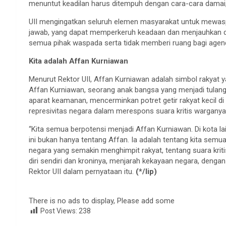
menuntut keadilan harus ditempuh dengan cara-cara damai,
UII mengingatkan seluruh elemen masyarakat untuk mewaspa
jawab, yang dapat memperkeruh keadaan dan menjauhkan da
semua pihak waspada serta tidak memberi ruang bagi agend
Kita adalah Affan Kurniawan
Menurut Rektor UII, Affan Kurniawan adalah simbol rakyat y
Affan Kurniawan, seorang anak bangsa yang menjadi tulang
aparat keamanan, mencerminkan potret getir rakyat kecil d
represivitas negara dalam merespons suara kritis warganya
“Kita semua berpotensi menjadi Affan Kurniawan. Di kota l
ini bukan hanya tentang Affan. Ia adalah tentang kita semua
negara yang semakin menghimpit rakyat, tentang suara kritis
diri sendiri dan kroninya, menjarah kekayaan negara, denga
Rektor UII dalam pernyataan itu.
(*/lip)
There is no ads to display, Please add some
Post Views:
238