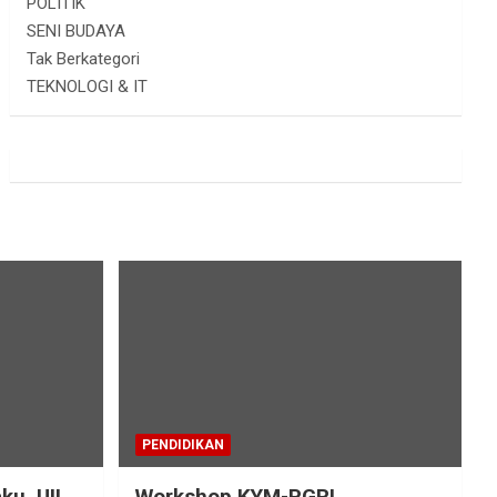
POLITIK
SENI BUDAYA
Tak Berkategori
TEKNOLOGI & IT
PENDIDIKAN
ku, UII
Workshop KYM-PGRI,