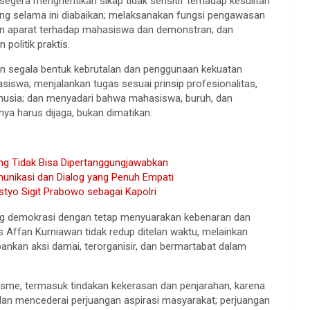
segera menghentikan sikap tidak sensitif terhadap kesulitan
ng selama ini diabaikan; melaksanakan fungsi pengawasan
n aparat terhadap mahasiswa dan demonstran; dan
politik praktis.
an segala bentuk kebrutalan dan penggunaan kekuatan
iswa; menjalankan tugas sesuai prinsip profesionalitas,
nusia; dan menyadari bahwa mahasiswa, buruh, dan
ya harus dijaga, bukan dimatikan.
ng Tidak Bisa Dipertanggungjawabkan
nikasi dan Dialog yang Penuh Empati
yo Sigit Prabowo sebagai Kapolri
ang demokrasi dengan tetap menyuarakan kebenaran dan
Affan Kurniawan tidak redup ditelan waktu, melainkan
nkan aksi damai, terorganisir, dan bermartabat dalam
isme, termasuk tindakan kekerasan dan penjarahan, karena
 dan mencederai perjuangan aspirasi masyarakat; perjuangan