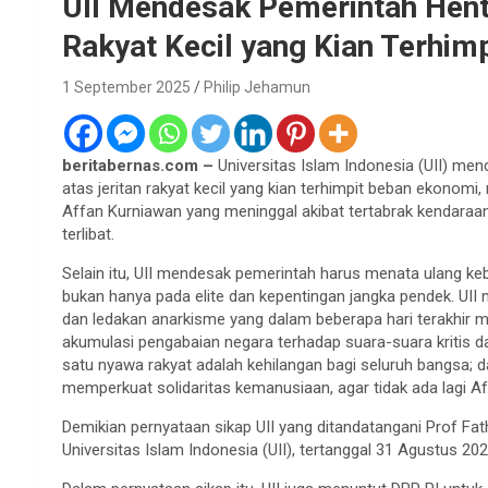
UII Mendesak Pemerintah Hent
Rakyat Kecil yang Kian Terhimp
1 September 2025
Philip Jehamun
beritabernas.com –
Universitas Islam Indonesia (UII) me
atas jeritan rakyat kecil yang kian terhimpit beban ekono
Affan Kurniawan yang meninggal akibat tertabrak kendaraan
terlibat.
Selain itu, UII mendesak pemerintah harus menata ulang keb
bukan hanya pada elite dan kepentingan jangka pendek. UII
dan ledakan anarkisme yang dalam beberapa hari terakhir 
akumulasi pengabaian negara terhadap suara-suara kritis dan
satu nyawa rakyat adalah kehilangan bagi seluruh bangsa; 
memperkuat solidaritas kemanusiaan, agar tidak ada lagi Af
Demikian pernyataan sikap UII yang ditandatangani Prof Fa
Universitas Islam Indonesia (UII), tertanggal 31 Agustus 202