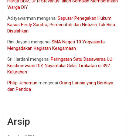
Harga BBM, Dr R Stevanus: akan Semakin Memberatkan
Warga DIY
Adityawarman
mengenai
Seputar Penegakan Hukum
Kasus Ferdy Sambo, Pemerintah dan Netizen Tak Bisa
Disalahkan
Rini Jayanti
mengenai
SMA Negeri 10 Yogyakarta
Mengadakan Kegiatan Keagamaan
Sri Hardani
mengenai
Peringatan Satu Dasawarsa UU
Keistimewaan DIY, Nayantaka Gelar Tirakatan di 392
Kalurahan
Philip Jehamun
mengenai
Orang Lansia yang Berdaya
dan Pendoa
Arsip