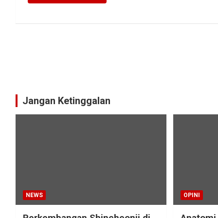
Jangan Ketinggalan
NEWS
OPINI
Perkembangan Shincheonji di
Anatomi 