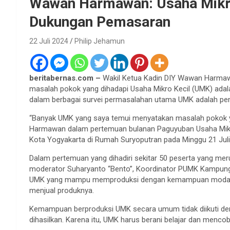
Wawan Harmawan: Usaha Mikr
Dukungan Pemasaran
22 Juli 2024
Philip Jehamun
beritabernas.com –
Wakil Ketua Kadin DIY Wawan Harma
masalah pokok yang dihadapi Usaha Mikro Kecil (UMK) adal
dalam berbagai survei permasalahan utama UMK adalah pema
“Banyak UMK yang saya temui menyatakan masalah pokok y
Harmawan dalam pertemuan bulanan Paguyuban Usaha Mikr
Kota Yogyakarta di Rumah Suryoputran pada Minggu 21 Juli
Dalam pertemuan yang dihadiri sekitar 50 peserta yang me
moderator Suharyanto “Bento”, Koordinator PUMK Kampun
UMK yang mampu memproduksi dengan kemampuan modal ya
menjual produknya.
Kemampuan berproduksi UMK secara umum tidak diikuti 
dihasilkan. Karena itu, UMK harus berani belajar dan men