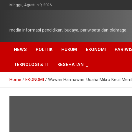
Skip
Minggu, Agustus 9, 2026
to
content
media informasi pendidikan, budaya, pariwisata dan olahraga
NEWS
POLITIK
HUKUM
EKONOMI
PARIWI
TEKNOLOGI & IT
KESEHATAN
Home
EKONOMI
Wawan Harmawan: Usaha Mikro Kecil Mem