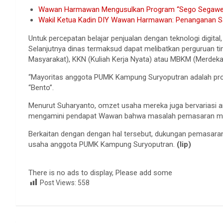
Wawan Harmawan Mengusulkan Program “Sego Segawe” 
Wakil Ketua Kadin DIY Wawan Harmawan: Penanganan S
Untuk percepatan belajar penjualan dengan teknologi digital,
Selanjutnya dinas termaksud dapat melibatkan perguruan t
Masyarakat), KKN (Kuliah Kerja Nyata) atau MBKM (Merdek
“Mayoritas anggota PUMK Kampung Suryoputran adalah prod
“Bento”.
Menurut Suharyanto, omzet usaha mereka juga bervariasi an
mengamini pendapat Wawan bahwa masalah pemasaran me
Berkaitan dengan dengan hal tersebut, dukungan pemasara
usaha anggota PUMK Kampung Suryoputran.
(lip)
There is no ads to display, Please add some
Post Views:
558