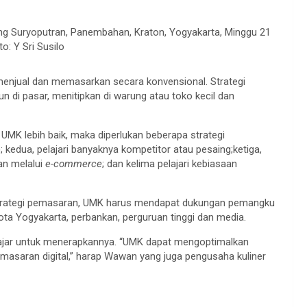
 Suryoputran, Panembahan, Kraton, Yogyakarta, Minggu 21
to: Y Sri Susilo
menjual dan memasarkan secara konvensional. Strategi
 di pasar, menitipkan di warung atau toko kecil dan
K lebih baik, maka diperlukan beberapa strategi
); kedua, pelajari banyaknya kompetitor atau pesaing;ketiga,
an melalui
e-commerce
; dan kelima pelajari kebiasaan
rategi pemasaran, UMK harus mendapat dukungan pemangku
ota Yogyakarta, perbankan, perguruan tinggi dan media.
lajar untuk menerapkannya. “UMK dapat mengoptimalkan
pemasaran digital,” harap Wawan yang juga pengusaha kuliner