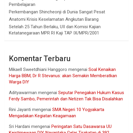
Pembelajaran
Perkembangan Shincheonji di Dunia Sangat Pesat
Anatomi Krisis Keselamatan Angkutan Barang
Setelah 25 Tahun Berlaku, UII dan Komisi Kajian
Ketatanegaraan MPR RI Kaji TAP IX/MPR/2001
Komentar Terbaru
Mikaell Sweetdhiani Hanggoro
mengenai
Soal Kenaikan
Harga BBM, Dr R Stevanus: akan Semakin Memberatkan
Warga DIY
Adityawarman
mengenai
Seputar Penegakan Hukum Kasus
Ferdy Sambo, Pemerintah dan Netizen Tak Bisa Disalahkan
Rini Jayanti
mengenai
SMA Negeri 10 Yogyakarta
Mengadakan Kegiatan Keagamaan
Sri Hardani
mengenai
Peringatan Satu Dasawarsa UU
Keistimewaan DIY, Nayantaka Gelar Tirakatan di 392