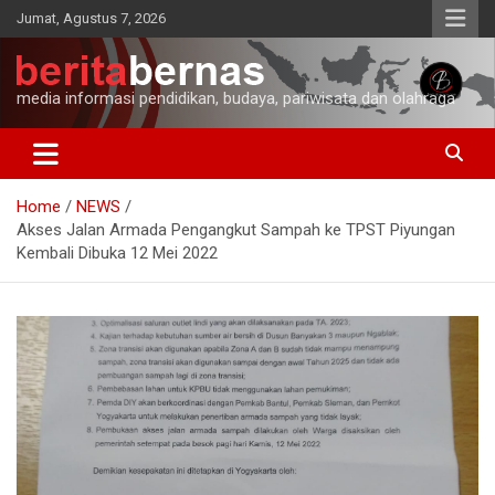
Skip
Jumat, Agustus 7, 2026
to
content
media informasi pendidikan, budaya, pariwisata dan olahraga
Home
NEWS
Akses Jalan Armada Pengangkut Sampah ke TPST Piyungan
Kembali Dibuka 12 Mei 2022