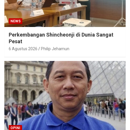
NEWS
Perkembangan Shincheonji di Dunia Sangat
Pesat
6 Agustus 2026
Philip Jehamun
OPINI