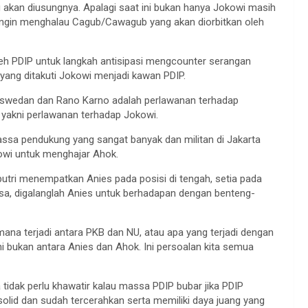
akan diusungnya. Apalagi saat ini bukan hanya Jokowi masih
 ingin menghalau Cagub/Cawagub yang akan diorbitkan oleh
eh PDIP untuk langkah antisipasi mengcounter serangan
pa yang ditakuti Jokowi menjadi kawan PDIP.
aswedan dan Rano Karno adalah perlawanan terhadap
i, yakni perlawanan terhadap Jokowi.
assa pendukung yang sangat banyak dan militan di Jakarta
kowi untuk menghajar Ahok.
oputri menempatkan Anies pada posisi di tengah, setia pada
ngsa, digalanglah Anies untuk berhadapan dengan benteng-
ana terjadi antara PKB dan NU, atau apa yang terjadi dengan
Ini bukan antara Anies dan Ahok. Ini persoalan kita semua
tidak perlu khawatir kalau massa PDIP bubar jika PDIP
lid dan sudah tercerahkan serta memiliki daya juang yang