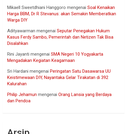
Mikaell Sweetdhiani Hanggoro
mengenai
Soal Kenaikan
Harga BBM, Dr R Stevanus: akan Semakin Memberatkan
Warga DIY
Adityawarman
mengenai
Seputar Penegakan Hukum
Kasus Ferdy Sambo, Pemerintah dan Netizen Tak Bisa
Disalahkan
Rini Jayanti
mengenai
SMA Negeri 10 Yogyakarta
Mengadakan Kegiatan Keagamaan
Sri Hardani
mengenai
Peringatan Satu Dasawarsa UU
Keistimewaan DIY, Nayantaka Gelar Tirakatan di 392
Kalurahan
Philip Jehamun
mengenai
Orang Lansia yang Berdaya
dan Pendoa
Arsip