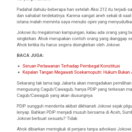
Padahal dahulu-beberapa hari setelah Aksi 212 itu terjad
dan sahabat terdekatnya. Karena sangat aneh sekali di sa
istana malah meminta saya menulis opini yang menyudutkan
Jokowi itu megaloman kampungan, kalau ada orang yang b
singkirkan. Ahok merupakan contoh orang yang dianggap se
Ahok ketika itu harus segera disingkirkan oleh Jokowi.
BACA JUGA:
Seruan Perlawanan Terhadap Pembegal Konstitusi
Kepalan Tangan Megawati Soekarnoputri: Hukum Bukan 
Sekarang tak lama lagi Jakarta akan mengadakan pemilihan G
mengusung Cagub/Cawagub, hanya PDIP yang terkesan mas
Cagub/Cawagub yang akan diusungnya.
PDIP sungguh menderita akibat dikhianati Jokowi sejak pil
lenyap. Bahkan PDIP menjadi musuh bersama di Aceh, Sumb
Jokowi berbuat sesuatu? Tidak.
Ahok dibiarkan meringkuk di penjara tanpa advokasi Jokow