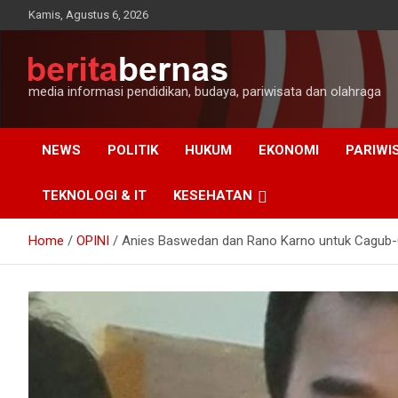
Skip
Kamis, Agustus 6, 2026
to
content
media informasi pendidikan, budaya, pariwisata dan olahraga
NEWS
POLITIK
HUKUM
EKONOMI
PARIWI
TEKNOLOGI & IT
KESEHATAN
Home
OPINI
Anies Baswedan dan Rano Karno untuk Cagub-