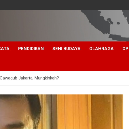
SATA
PENDIDIKAN
SENI BUDAYA
OLAHRAGA
OP
Cawagub Jakarta, Mungkinkah?