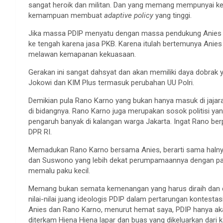
sangat heroik dan militan. Dan yang memang mempunyai k
kemampuan membuat
adaptive policy
yang tinggi.
Jika massa PDIP menyatu dengan massa pendukung Anies y
ke tengah karena jasa PKB. Karena itulah bertemunya Anie
melawan kemapanan kekuasaan.
Gerakan ini sangat dahsyat dan akan memiliki daya dobrak
Jokowi dan KIM Plus termasuk perubahan UU Polri.
Demikian pula Rano Karno yang bukan hanya masuk di jajar
di bidangnya. Rano Karno juga merupakan sosok politisi y
pengaruh banyak di kalangan warga Jakarta. Ingat Rano be
DPR RI.
Memadukan Rano Karno bersama Anies, berarti sama halny
dan Suswono yang lebih dekat perumpamaannya dengan palu 
memalu paku kecil.
Memang bukan semata kemenangan yang harus diraih dan d
nilai-nilai juang ideologis PDIP dalam pertarungan kontestas
Anies dan Rano Karno, menurut hemat saya, PDIP hanya ak
diterkam Hiena Hiena lapar dan buas yang dikeluarkan dari 