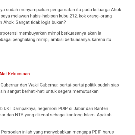
i-saya sudah menyampaikan pengamatan itu pada keluarga Ahok
at saya melawan habis-habisan kubu 212, kok orang-orang
 Ahok. Sangat tidak logis bukan?
erpotensi membuyarkan mimpi berkuasanya akan ia
bagai penghalang mimpi, ambisi berkuasanya, karena itu
Alat Kekuasaan
ubernur dan Wakil Gubernur, partai-partai politik sudah siap
ih sangat berhati-hati untuk segera memutuskan
gub DKI. Dampaknya, hegemoni PDIP di Jabar dan Banten
ar dan NTB yang dikenal sebagai kantong Islam. Apakah
i. Persoalan inilah yang menyebabkan mengapa PDIP harus