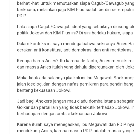
berhati-hati untuk memutuskan siapa Cagub/Cawagub yang 
berkuasa, melainkan juga KIM Plus sudah berdiri serempak
PDIP.
Lalu siapa Cagub/Cawagub ideal yang sebaiknya diusung ol
politik Jokowi dan KIM Plus ini? Di sini berlaku hukum, sia
Dalam konteks ini saya menduga bahwa sekiranya Anies B
gerakan anti konstitusi, anti demokrasi dan anti meritokras
Kenapa harus Anies? Itu karena de facto, Anies memiliki m
dan massa Anies itulah yang dahulu dipergunakan oleh Jo
Maka tidak ada salahnya jika kali ini Ibu Megawati Soekarn
jalan ideologi,dan dengan nafas pemikiran para pendiri ba
benteng kekuasaan Jokowi.
Jadi bagi Ahokers jangan mau diadu domba istana sebagaim
Golkar dan partai lain yang tidak berkutik terhadap Jokowi. 
berhadapan dengan ambisi kekuasaan Jokowi.
Karena itulah saya menegaskan, Ibu Megawati dan PDIP nya 
mendukung Anies, karena massa PDIP adalah massa yang so