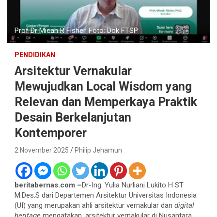
Prof Dr Micah R Fisher. Foto: Dok FTSP
PENDIDIKAN
Arsitektur Vernakular
Mewujudkan Local Wisdom yang
Relevan dan Memperkaya Praktik
Desain Berkelanjutan
Kontemporer
2 November 2025
Philip Jehamun
beritabernas.com –
Dr-Ing. Yulia Nurliani Lukito H ST
M.Des.S dari Departemen Arsitektur Universitas Indonesia
(UI) yang merupakan ahli arsitektur vernakular dan
digital
heritage
mengatakan, arsitektur vernakular di Nusantara