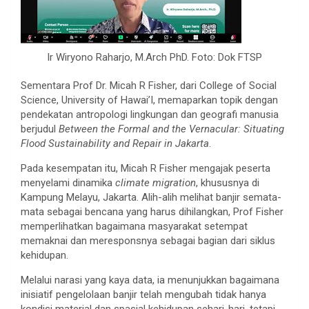
Ir Wiryono Raharjo, M.Arch PhD. Foto: Dok FTSP
Sementara Prof Dr. Micah R Fisher, dari College of Social
Science, University of Hawai’I, memaparkan topik dengan
pendekatan antropologi lingkungan dan geografi manusia
berjudul
Between the Formal and the Vernacular: Situating
Flood Sustainability and Repair in Jakarta
.
Pada kesempatan itu, Micah R Fisher mengajak peserta
menyelami dinamika
climate migration
, khususnya di
Kampung Melayu, Jakarta. Alih-alih melihat banjir semata-
mata sebagai bencana yang harus dihilangkan, Prof Fisher
memperlihatkan bagaimana masyarakat setempat
memaknai dan meresponsnya sebagai bagian dari siklus
kehidupan.
Melalui narasi yang kaya data, ia menunjukkan bagaimana
inisiatif pengelolaan banjir telah mengubah tidak hanya
kondisi material dan spasial kehidupan sehari-hari, tetapi