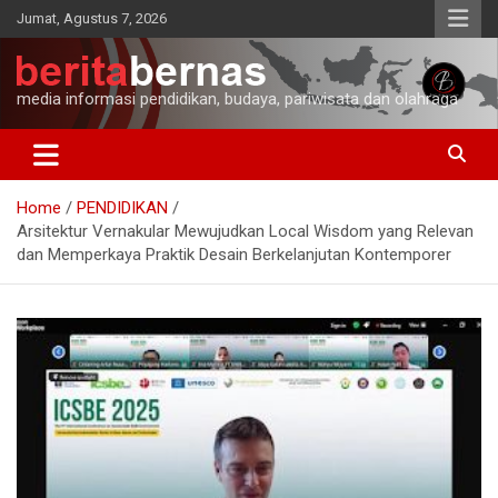
Skip
Jumat, Agustus 7, 2026
to
content
media informasi pendidikan, budaya, pariwisata dan olahraga
Home
PENDIDIKAN
Arsitektur Vernakular Mewujudkan Local Wisdom yang Relevan
dan Memperkaya Praktik Desain Berkelanjutan Kontemporer