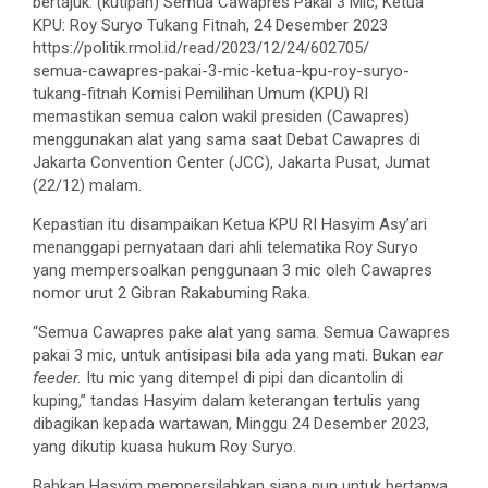
bertajuk: (kutipan) Semua Cawapres Pakai 3 Mic, Ketua
KPU: Roy Suryo Tukang Fitnah, 24 Desember 2023
https://politik.rmol.id/read/2023/12/24/602705/
semua-cawapres-pakai-3-mic-ketua-kpu-roy-suryo-
tukang-fitnah Komisi Pemilihan Umum (KPU) RI
memastikan semua calon wakil presiden (Cawapres)
menggunakan alat yang sama saat Debat Cawapres di
Jakarta Convention Center (JCC), Jakarta Pusat, Jumat
(22/12) malam.
Kepastian itu disampaikan Ketua KPU RI Hasyim Asy’ari
menanggapi pernyataan dari ahli telematika Roy Suryo
yang mempersoalkan penggunaan 3 mic oleh Cawapres
nomor urut 2 Gibran Rakabuming Raka.
“Semua Cawapres pake alat yang sama. Semua Cawapres
pakai 3 mic, untuk antisipasi bila ada yang mati. Bukan
ear
feeder.
Itu mic yang ditempel di pipi dan dicantolin di
kuping,” tandas Hasyim dalam keterangan tertulis yang
dibagikan kepada wartawan, Minggu 24 Desember 2023,
yang dikutip kuasa hukum Roy Suryo.
Bahkan Hasyim mempersilahkan siapa pun untuk bertanya