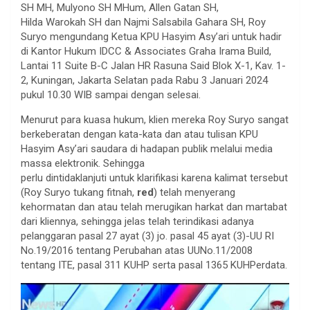
SH MH, Mulyono SH MHum, Allen Gatan SH,
Hilda Warokah SH dan Najmi Salsabila Gahara SH, Roy
Suryo mengundang Ketua KPU Hasyim Asy’ari untuk hadir
di Kantor Hukum IDCC & Associates Graha Irama Build,
Lantai 11 Suite B-C Jalan HR Rasuna Said Blok X-1, Kav. 1-
2, Kuningan, Jakarta Selatan pada Rabu 3 Januari 2024
pukul 10.30 WIB sampai dengan selesai.
Menurut para kuasa hukum, klien mereka Roy Suryo sangat
berkeberatan dengan kata-kata dan atau tulisan KPU
Hasyim Asy’ari saudara di hadapan publik melalui media
massa elektronik. Sehingga
perlu dintidaklanjuti untuk klarifikasi karena kalimat tersebut
(Roy Suryo tukang fitnah,
red
) telah menyerang
kehormatan dan atau telah merugikan harkat dan martabat
dari kliennya, sehingga jelas telah terindikasi adanya
pelanggaran pasal 27 ayat (3) jo. pasal 45 ayat (3)-UU RI
No.19/2016 tentang Perubahan atas UUNo.11/2008
tentang ITE, pasal 311 KUHP serta pasal 1365 KUHPerdata.