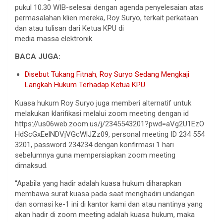
pukul 10.30 WIB-selesai dengan agenda penyelesaian atas
permasalahan klien mereka, Roy Suryo, terkait perkataan
dan atau tulisan dari Ketua KPU di
media massa elektronik.
BACA JUGA:
Disebut Tukang Fitnah, Roy Suryo Sedang Mengkaji
Langkah Hukum Terhadap Ketua KPU
Kuasa hukum Roy Suryo juga memberi alternatif untuk
melakukan klarifikasi melalui zoom meeting dengan id
https://us06web.zoom.us/j/2345543201?pwd=aVg2U1EzO
HdScGxEelNDVjVGcWlJZz09, personal meeting ID 234 554
3201, password 234234 dengan konfirmasi 1 hari
sebelumnya guna mempersiapkan zoom meeting
dimaksud.
“Apabila yang hadir adalah kuasa hukum diharapkan
membawa surat kuasa pada saat menghadiri undangan
dan somasi ke-1 ini di kantor kami dan atau nantinya yang
akan hadir di zoom meeting adalah kuasa hukum, maka