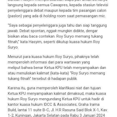
langsung kepada semua Cawapres, kepada stasiun televisi
penyelenggara debat maupun kepada tim pasangan calon
(paslon) yang ada di
holding room
saat pemasangan mic.
“Saya sebagai penyelenggara juga tahu dan siap tanggung
jawab. Debat spontan,
nggak
mungkin didikte, dengar
bisikan atau baca contekan. Roy Suryo memang tukang
fitnah,” kata Hasyim, seperti dikutup kuasa hukum Roy
Suryo.
Menurut para kuasa hukum Roy Suryo, pihaknya telah
memperoleh informasi dari para wartawan yang
meliput bahwa benar Ketua KPU telah menyampaikan dan
atau menuliskan kalimat (kata-kata) “Roy Suryo memang
tukang fitnah” tersebut di hadapan publik.
Karena itu, guna memperoleh klarifikasi niat dan tujuan
Ketua KPU menyampaikan kalimat dimaksud, maka kuasa
hukum Roy Suryo mengundang Ketua KPU untuk hadir di
kantor kuasa hukum IDCC & Associates; Graha Irama
Build, lantai 11 suite B-C, Jl. H.R Rasuna Said Blok X-1, Kav.
1-2, Kuningan, Jakarta Selatan pada Rabu 3 Januari 2024