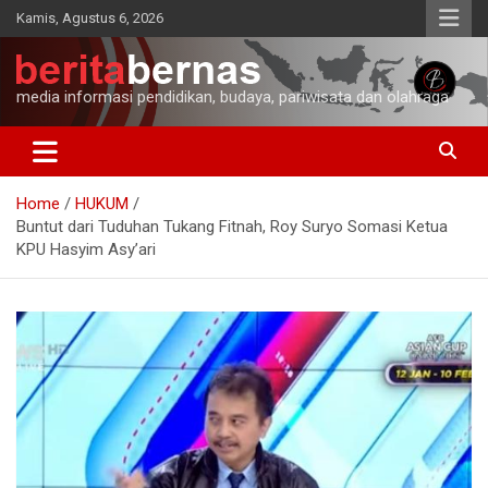
Skip
Kamis, Agustus 6, 2026
to
content
media informasi pendidikan, budaya, pariwisata dan olahraga
Home
HUKUM
Buntut dari Tuduhan Tukang Fitnah, Roy Suryo Somasi Ketua
KPU Hasyim Asy’ari