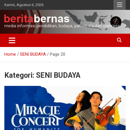
Skip
Kamis, Agustus 6, 2026
to
content
media informasi pendidikan, budaya, pariwisata dan olahraga
Home
SENI BUDAYA
Page 20
Kategori:
SENI BUDAYA