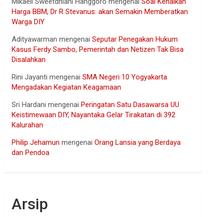
Mikaell Sweetdhiani Hanggoro
mengenai
Soal Kenaikan
Harga BBM, Dr R Stevanus: akan Semakin Memberatkan
Warga DIY
Adityawarman
mengenai
Seputar Penegakan Hukum
Kasus Ferdy Sambo, Pemerintah dan Netizen Tak Bisa
Disalahkan
Rini Jayanti
mengenai
SMA Negeri 10 Yogyakarta
Mengadakan Kegiatan Keagamaan
Sri Hardani
mengenai
Peringatan Satu Dasawarsa UU
Keistimewaan DIY, Nayantaka Gelar Tirakatan di 392
Kalurahan
Philip Jehamun
mengenai
Orang Lansia yang Berdaya
dan Pendoa
Arsip