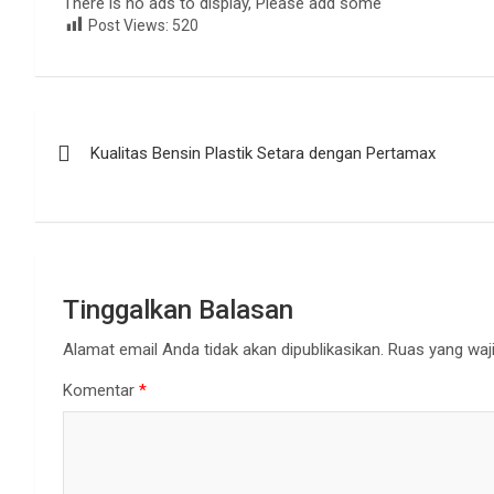
There is no ads to display, Please add some
Post Views:
520
Navigasi
Kualitas Bensin Plastik Setara dengan Pertamax
pos
Tinggalkan Balasan
Alamat email Anda tidak akan dipublikasikan.
Ruas yang waji
Komentar
*