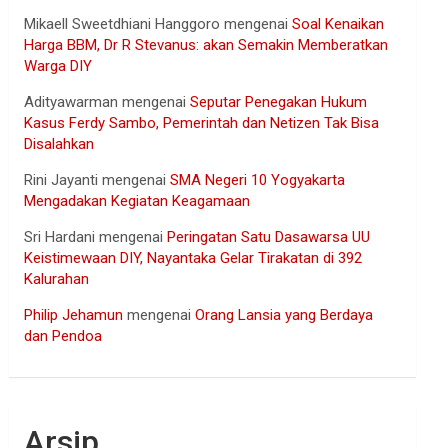
Mikaell Sweetdhiani Hanggoro
mengenai
Soal Kenaikan
Harga BBM, Dr R Stevanus: akan Semakin Memberatkan
Warga DIY
Adityawarman
mengenai
Seputar Penegakan Hukum
Kasus Ferdy Sambo, Pemerintah dan Netizen Tak Bisa
Disalahkan
Rini Jayanti
mengenai
SMA Negeri 10 Yogyakarta
Mengadakan Kegiatan Keagamaan
Sri Hardani
mengenai
Peringatan Satu Dasawarsa UU
Keistimewaan DIY, Nayantaka Gelar Tirakatan di 392
Kalurahan
Philip Jehamun
mengenai
Orang Lansia yang Berdaya
dan Pendoa
Arsip