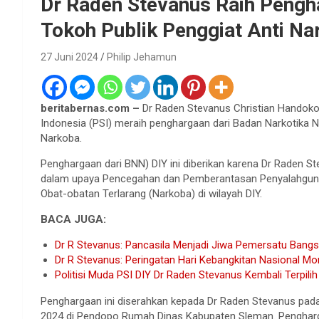
Dr Raden Stevanus Raih Pengh
Tokoh Publik Penggiat Anti Na
27 Juni 2024
Philip Jehamun
beritabernas.com –
Dr Raden Stevanus Christian Handoko 
Indonesia (PSI) meraih penghargaan dari Badan Narkotika N
Narkoba.
Penghargaan dari BNN) DIY ini diberikan karena Dr Raden Ste
dalam upaya Pencegahan dan Pemberantasan Penyalahgunaa
Obat-obatan Terlarang (Narkoba) di wilayah DIY.
BACA JUGA:
Dr R Stevanus: Pancasila Menjadi Jiwa Pemersatu Bang
Dr R Stevanus: Peringatan Hari Kebangkitan Nasional 
Politisi Muda PSI DIY Dr Raden Stevanus Kembali Terpil
Penghargaan ini diserahkan kepada Dr Raden Stevanus pada 
2024 di Pendopo Rumah Dinas Kabupaten Sleman. Pengharga