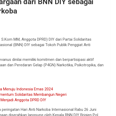
argaan dari BNN DIY sebagai
rkoba
S.Kom MM, Anggota DPRD) DIY dari Partai Solidaritas
asional (BNN) DIY sebagai Tokoh Publik Penggiat Anti
vanus dinilai memiliki komitmen dan berpartisipasi aktif
n dan Peredaran Gelap (P4GN) Narkotika, Psikotropika, dan
sa Menuju Indonesia Emas 2024
Momentum Solidaritas Membangun Negeri
ih Menjadi Anggota DPRD DIY
peringatan Hari Anti Narkoba Internasional Rabu 26 Juni
an diserahkan langsung oleh Kepala BNN DIY Brigjen Pol