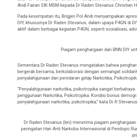
Andi Fairan SIK MSM kepada Dr Raden Stevanus Christian
Pada kesempatan itu, Brigjen Pol Andi menyampaikan apres
DIY, khususnya Dr Raden Stevanus, dalam upaya P4GN di DIY
aktif dalam berbagai kegiatan P4GN, seperti sosialisasi, advo
Piagam penghargaan dari BNN DIY untu
Sementara Dr Raden Stevanus mengatakan bahwa penghargaa
bergerak bersama, berkolaborasi dengan semangat solida
penyalahgunaan dan peredaran gelap Narkotika, Psikotropik
“Penyalahgunaan narkotika, psikotropika sangat berbahaya. 
penggunaan Narkotika, Psikotropika. Kondisi bonus demograf
penyalahgunaan narkotika, psikotropika,” kata Dr R Stevanus
Dr Raden Stevanus (kiri) menerima piagam penghargaan 
peringatan Hari Anti Narkoba Internasional di Pendopo R
pr