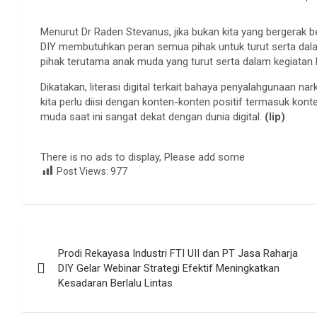
Menurut Dr Raden Stevanus, jika bukan kita yang bergerak bers
DIY membutuhkan peran semua pihak untuk turut serta dal
pihak terutama anak muda yang turut serta dalam kegiatan 
Dikatakan, literasi digital terkait bahaya penyalahgunaan nar
kita perlu diisi dengan konten-konten positif termasuk kon
muda saat ini sangat dekat dengan dunia digital.
(lip)
There is no ads to display, Please add some
Post Views:
977
Navigasi
Prodi Rekayasa Industri FTI UII dan PT Jasa Raharja
pos
DIY Gelar Webinar Strategi Efektif Meningkatkan
Kesadaran Berlalu Lintas