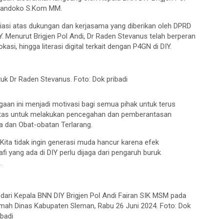
 Handoko S.Kom MM.
iasi atas dukungan dan kerjasama yang diberikan oleh DPRD
. Menurut Brigjen Pol Andi, Dr Raden Stevanus telah berperan
kasi, hingga literasi digital terkait dengan P4GN di DIY.
k Dr Raden Stevanus. Foto: Dok pribadi
n ini menjadi motivasi bagi semua pihak untuk terus
ritas untuk melakukan pencegahan dan pemberantasan
a dan Obat-obatan Terlarang.
Kita tidak ingin generasi muda hancur karena efek
i yang ada di DIY perlu dijaga dari pengaruh buruk
.
dari Kepala BNN DIY Brigjen Pol Andi Fairan SIK MSM pada
umah Dinas Kabupaten Sleman, Rabu 26 Juni 2024. Foto: Dok
ibadi