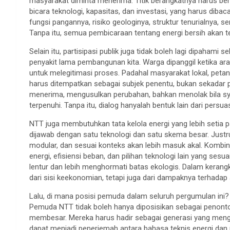
masyarakat diminta menerima. Titik berangkatnya harus be
bicara teknologi, kapasitas, dan investasi, yang harus dibac
fungsi pangannya, risiko geologinya, struktur tenurialnya, s
Tanpa itu, semua pembicaraan tentang energi bersih akan te
Selain itu, partisipasi publik juga tidak boleh lagi dipahami 
penyakit lama pembangunan kita. Warga dipanggil ketika ara
untuk melegitimasi proses. Padahal masyarakat lokal, peta
harus ditempatkan sebagai subjek penentu, bukan sekadar 
menerima, mengusulkan perubahan, bahkan menolak bila syar
terpenuhi. Tanpa itu, dialog hanyalah bentuk lain dari persua
NTT juga membutuhkan tata kelola energi yang lebih setia 
dijawab dengan satu teknologi dan satu skema besar. Justru
modular, dan sesuai konteks akan lebih masuk akal. Kombin
energi, efisiensi beban, dan pilihan teknologi lain yang sesua
lentur dan lebih menghormati batas ekologis. Dalam kerangka 
dari sisi keekonomian, tetapi juga dari dampaknya terhadap 
Lalu, di mana posisi pemuda dalam seluruh pergumulan ini? 
Pemuda NTT tidak boleh hanya diposisikan sebagai penonto
membesar. Mereka harus hadir sebagai generasi yang mengh
dapat menjadi penerjemah antara bahasa teknis energi da