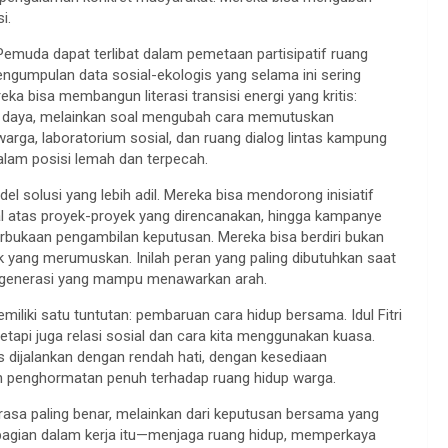
i.
 Pemuda dapat terlibat dalam pemetaan partisipatif ruang
engumpulan data sosial-ekologis yang selama ini sering
ka bisa membangun literasi transisi energi yang kritis:
r daya, melainkan soal mengubah cara memutuskan
a, laboratorium sosial, dan ruang dialog lintas kampung
alam posisi lemah dan terpecah.
 solusi yang lebih adil. Mereka bisa mendorong inisiatif
sial atas proyek-proyek yang direncanakan, hingga kampanye
erbukaan pengambilan keputusan. Mereka bisa berdiri bukan
k yang merumuskan. Inilah peran yang paling dibutuhkan saat
an generasi yang mampu menawarkan arah.
memiliki satu tuntutan: pembaruan cara hidup bersama. Idul Fitri
etapi juga relasi sosial dan cara kita menggunakan kuasa.
rus dijalankan dengan rendah hati, dengan kesediaan
n penghormatan penuh terhadap ruang hidup warga.
erasa paling benar, melainkan dari keputusan bersama yang
agian dalam kerja itu—menjaga ruang hidup, memperkaya