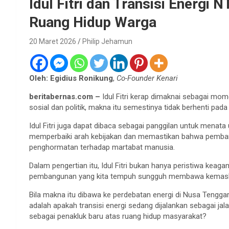
Idul Fitri dan Transisi Energi
Ruang Hidup Warga
20 Maret 2026
Philip Jehamun
Oleh: Egidius Ronikung
,
Co-Founder Kenari
beritabernas.com –
Idul Fitri kerap dimaknai sebagai mo
sosial dan politik, makna itu semestinya tidak berhenti pada
Idul Fitri juga dapat dibaca sebagai panggilan untuk mena
memperbaiki arah kebijakan dan memastikan bahwa pembangu
penghormatan terhadap martabat manusia.
Dalam pengertian itu, Idul Fitri bukan hanya peristiwa keag
pembangunan yang kita tempuh sungguh membawa kemaslah
Bila makna itu dibawa ke perdebatan energi di Nusa Tengga
adalah apakah transisi energi sedang dijalankan sebagai jal
sebagai penakluk baru atas ruang hidup masyarakat?