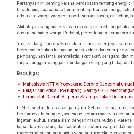
Pertanyaan ini penting karena perdebatan tentang energi di
Di satu sisi, ada bahasa besar tentang transisi energi, dekarb
ada suara warga yang mempertahankan tanah, air, kebun, hut
Akibatnya, ruang publik seolah dipaksa memilih: berpihak 
dan ruang hidup warga. Padahal, pertentangan semacam itu se
Yang sedang dipersoalkan bukan transisi energinya, namun ca
bermasalah bukan keinginan untuk keluar dari energi fosil,
pembangunan lama: sentralistis, ekstraktif, seragam, dan m
tanpa sungguh-sungguh mendengar orang yang hidup di at
Baca juga:
Mahasiswa NTT di Yogyakarta Dorong Geotermal untuk K
Belajar dari Krisis LPG Kupang: Saatnya NTT Membangun
Pemerintah Daerah Berperan Strategis dalam Reformasi 
Di NTT, soal ini terasa sangat nyata. Sebab di sana, ruang
berdiamnya hubungan yang hidup: antara manusia dengan a
ingatan leluhur, antara alam dengan makna budaya. Karena i
kapasitas, investasi, dan kebutuhan sistem, warga tidak 
mempertahankan cara hidup yang bagi mereka menyimpan su