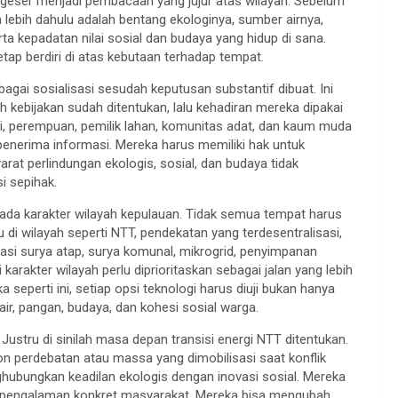
rgeser menjadi pembacaan yang jujur atas wilayah. Sebelum
a lebih dahulu adalah bentang ekologinya, sumber airnya,
erta kepadatan nilai sosial dan budaya yang hidup di sana.
tap berdiri di atas kebutaan terhadap tempat.
sebagai sosialisasi sesudah keputusan substantif dibuat. Ini
h kebijakan sudah ditentukan, lalu kehadiran mereka dipakai
ni, perempuan, pemilik lahan, komunitas adat, dan kaum muda
penerima informasi. Mereka harus memiliki hak untuk
at perlindungan ekologis, sosial, dan budaya tidak
si sepihak.
pada karakter wilayah kepulauan. Tidak semua tempat harus
 di wilayah seperti NTT, pendekatan yang terdesentralisasi,
asi surya atap, surya komunal, mikrogrid, penyimpanan
i karakter wilayah perlu diprioritaskan sebagai jalan yang lebih
seperti ini, setiap opsi teknologi harus diuji bukan hanya
air, pangan, budaya, dan kohesi sosial warga.
Justru di sinilah masa depan transisi energi NTT ditentukan.
n perdebatan atau massa yang dimobilisasi saat konflik
ubungkan keadilan ekologis dengan inovasi sosial. Mereka
n pengalaman konkret masyarakat. Mereka bisa mengubah