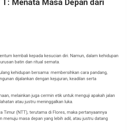
 NTT: Menata Masa Depan dari
mentum kembali kepada kesucian diri. Namun, dalam kehidupan
 urusan batin dan ritual semata.
ta ulang kehidupan bersama: membersihkan cara pandang,
nan dijalankan dengan kejujuran, keadilan serta
amaan, melainkan juga cermin etik untuk menguji apakah jalan
atan atau justru meninggalkan luka.
ra Timur (NTT), terutama di Flores, maka pertanyaannya
an menuju masa depan yang lebih adil, atau justru datang