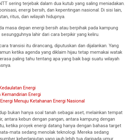
 NTT sering terjebak dalam dua kutub yang saling meniadakan.
onisasi, energi bersih, dan kepentingan nasional. Di sisi lain,
an, ritus, dan wilayah hidupnya.
pada masa depan energi bersih atau berpihak pada kampung
sungguhnya lahir dari cara berpikir yang keliru.
ra transisi itu dirancang, diputuskan dan dijalankan. Yang
 namun ketika agenda yang diklaim hijau tetap memakai watak
erasa paling tahu tentang apa yang baik bagi suatu wilayah
asnya.
edaulatan Energi
 Kemandirian Energi
Energi Menuju Ketahanan Energi Nasional
 hidup bukan hanya soal tanah sebagai aset, melainkan tempat
ir, antara kebun dengan pangan, antara kampung dengan
tu, ketika proyek energi datang hanya dengan bahasa target
semata-mata sedang menolak teknologi. Mereka sedang
mber keberlanjutan yang jauh lebih tua daripada umur