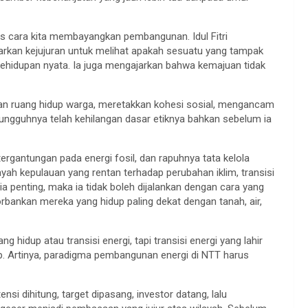
atas cara kita membayangkan pembangunan. Idul Fitri
arkan kejujuran untuk melihat apakah sesuatu yang tampak
kehidupan nyata. Ia juga mengajarkan bahwa kemajuan tidak
kan ruang hidup warga, meretakkan kohesi sosial, mengancam
ungguhnya telah kehilangan dasar etiknya bahkan sebelum ia
tergantungan pada energi fosil, dan rapuhnya tata kelola
ilayah kepulauan yang rentan terhadap perubahan iklim, transisi
 penting, maka ia tidak boleh dijalankan dengan cara yang
bankan mereka yang hidup paling dekat dengan tanah, air,
g hidup atau transisi energi, tapi transisi energi yang lahir
up. Artinya, paradigma pembangunan energi di NTT harus
nsi dihitung, target dipasang, investor datang, lalu