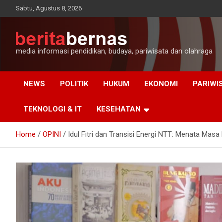
Skip
Sabtu, Agustus 8, 2026
to
content
media informasi pendidikan, budaya, pariwisata dan olahraga
NEWS
POLITIK
HUKUM
EKONOMI
PARIWI
TEKNOLOGI & IT
KESEHATAN
Home
OPINI
Idul Fitri dan Transisi Energi NTT: Menata Mas