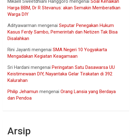
Mikaell Sweetdhiani Hanggoro
mengenai
Soal Kenaikan
Harga BBM, Dr R Stevanus: akan Semakin Memberatkan
Warga DIY
Adityawarman
mengenai
Seputar Penegakan Hukum
Kasus Ferdy Sambo, Pemerintah dan Netizen Tak Bisa
Disalahkan
Rini Jayanti
mengenai
SMA Negeri 10 Yogyakarta
Mengadakan Kegiatan Keagamaan
Sri Hardani
mengenai
Peringatan Satu Dasawarsa UU
Keistimewaan DIY, Nayantaka Gelar Tirakatan di 392
Kalurahan
Philip Jehamun
mengenai
Orang Lansia yang Berdaya
dan Pendoa
Arsip