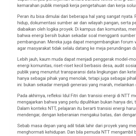
kemarahan publik menjadi kerja pengetahuan dan kerja solus
Peran itu bisa dimulai dari beberapa hal yang sangat nyata.
hidup, dokumentasi sumber air dan wilayah pangan, serta p
diabaikan oleh logika proyek. Di kampus dan komunitas, mere
bahwa energi bersih bukan sekadar soal mengganti sumbe
pembangunan. Mereka juga dapat mengembangkan forum warg
agar masyarakat tidak selalu datang ke meja perundingan d
Lebih jauh, kaum muda dapat menjadi penggerak model-model
energi komunitas, riset-riset kecil berbasis desa, audit so
publik yang menuntut transparansi data lingkungan dan ket
hanya sebagai pihak yang menolak, tetapi juga sebagai piha
ini: bukan sekadar menjadi generasi yang marah, melaink
Pada akhirnya, refleksi Idul Fitri dan transisi energi di NTT 
mengajarkan bahwa yang perlu dipulihkan bukan hanya diri, t
Dalam konteks NTT, pelajaran itu berarti transisi energi ha
mendengar, dengan keberanian mengakui batas, dan denga
Sebab masa depan yang adil tidak lahir dari proyek yang m
menghormati kehidupan. Dan bila pemuda NTT mengambil b