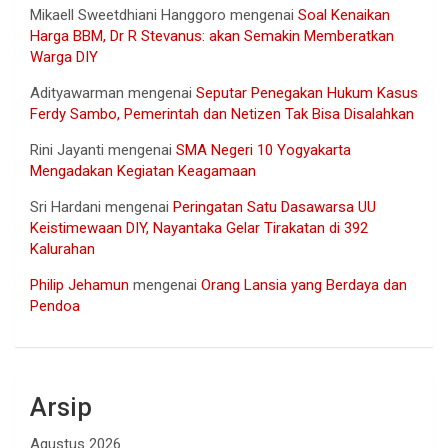
Mikaell Sweetdhiani Hanggoro
mengenai
Soal Kenaikan
Harga BBM, Dr R Stevanus: akan Semakin Memberatkan
Warga DIY
Adityawarman
mengenai
Seputar Penegakan Hukum Kasus
Ferdy Sambo, Pemerintah dan Netizen Tak Bisa Disalahkan
Rini Jayanti
mengenai
SMA Negeri 10 Yogyakarta
Mengadakan Kegiatan Keagamaan
Sri Hardani
mengenai
Peringatan Satu Dasawarsa UU
Keistimewaan DIY, Nayantaka Gelar Tirakatan di 392
Kalurahan
Philip Jehamun
mengenai
Orang Lansia yang Berdaya dan
Pendoa
Arsip
Agustus 2026