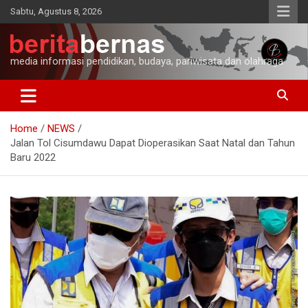
Skip
Sabtu, Agustus 8, 2026
to
content
media informasi pendidikan, budaya, pariwisata dan olahraga
Home
NEWS
Jalan Tol Cisumdawu Dapat Dioperasikan Saat Natal dan Tahun
Baru 2022