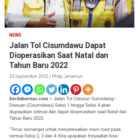
Menteri PUPR Basuki Hadimuljono (kiri). Foto:
IG@kemenpupr
NEWS
Jalan Tol Cisumdawu Dapat
Dioperasikan Saat Natal dan
Tahun Baru 2022
23 September 2022
Philip Jehamun
beritabernas.com – J
alan Tol Cileunyi–Sumedang–
Dawuan (Cisumdawu) Seksi 1 hingga Seksi 4 akan
diupayakan selesai dan dapat dioperasikan saat Natal dan
Tahun Baru 2022.
“Terus semangat untuk menyelesaikan
main road
pada
semua Seksi 2, 3 dan 4. Kita upayakan Insyaallah bisa