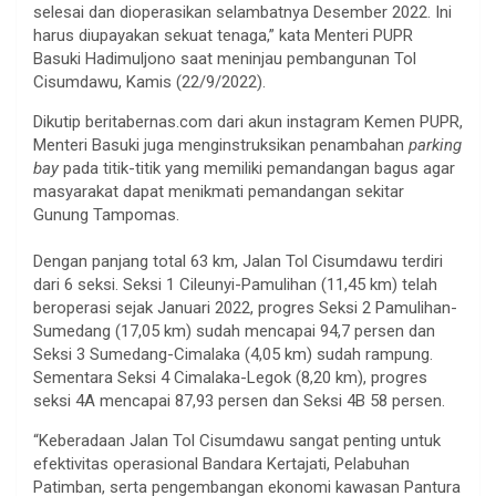
selesai dan dioperasikan selambatnya Desember 2022. Ini
harus diupayakan sekuat tenaga,” kata Menteri PUPR
Basuki Hadimuljono saat meninjau pembangunan Tol
Cisumdawu, Kamis (22/9/2022).
Dikutip beritabernas.com dari akun instagram Kemen PUPR,
Menteri Basuki juga menginstruksikan penambahan
parking
bay
pada titik-titik yang memiliki pemandangan bagus agar
masyarakat dapat menikmati pemandangan sekitar
Gunung Tampomas.
Dengan panjang total 63 km, Jalan Tol Cisumdawu terdiri
dari 6 seksi. Seksi 1 Cileunyi-Pamulihan (11,45 km) telah
beroperasi sejak Januari 2022, progres Seksi 2 Pamulihan-
Sumedang (17,05 km) sudah mencapai 94,7 persen dan
Seksi 3 Sumedang-Cimalaka (4,05 km) sudah rampung.
Sementara Seksi 4 Cimalaka-Legok (8,20 km), progres
seksi 4A mencapai 87,93 persen dan Seksi 4B 58 persen.
“Keberadaan Jalan Tol Cisumdawu sangat penting untuk
efektivitas operasional Bandara Kertajati, Pelabuhan
Patimban, serta pengembangan ekonomi kawasan Pantura