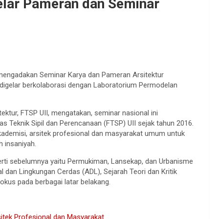
Gelar Pameran dan Seminar
 mengadakan Seminar Karya dan Pameran Arsitektur
i digelar berkolaborasi dengan Laboratorium Permodelan
ktur, FTSP UII, mengatakan, seminar nasional ini
tas Teknik Sipil dan Perencanaan (FTSP) UII sejak tahun 2016.
kademisi, arsitek profesional dan masyarakat umum untuk
 insaniyah.
erti sebelumnya yaitu Permukiman, Lansekap, dan Urbanisme
al dan Lingkungan Cerdas (ADL), Sejarah Teori dan Kritik
okus pada berbagai latar belakang.
itek Profesional dan Masyarakat