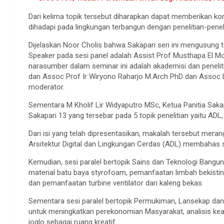
Dari kelima topik tersebut diharapkan dapat memberikan kon
dihadapi pada lingkungan terbangun dengan penelitian-penel
Dijelaskan Noor Cholis bahwa Sakapari seri ini mengusung
Speaker pada sesi panel adalah Assist Prof Musthapa El Mo
narasumber dalam seminar ini adalah akademisi dan penelit
dan Assoc Prof Ir Wiryono Raharjo M.Arch PhD dan Assoc 
moderator.
Sementara M Kholif Lir Widyaputro MSc, Ketua Panitia Sak
Sakapari 13 yang tersebar pada 5 topik penelitian yaitu ADL
Dari isi yang telah dipresentasikan, makalah tersebut mera
Arsitektur Digital dan Lingkungan Cerdas (ADL) membahas 
Kemudian, sesi paralel bertopik Sains dan Teknologi Bang
material batu baya styrofoam, pemanfaatan limbah bekisti
dan pemanfaatan turbine ventilator dari kaleng bekas.
Sementara sesi paralel bertopik Permukiman, Lansekap da
untuk meningkatkan perekonomian Masyarakat, analisis kea
joglo sebagai ruang kreatif.