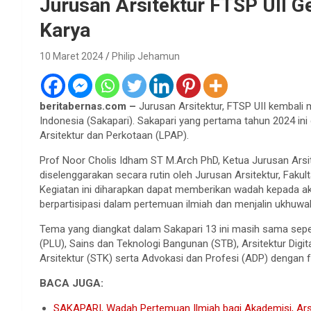
Jurusan Arsitektur FTSP UII 
Karya
10 Maret 2024
Philip Jehamun
beritabernas.com –
Jurusan Arsitektur, FTSP UII kembali
Indonesia (Sakapari). Sakapari yang pertama tahun 2024 in
Arsitektur dan Perkotaan (LPAP).
Prof Noor Cholis Idham ST M.Arch PhD, Ketua Jurusan Arsite
diselenggarakan secara rutin oleh Jurusan Arsitektur, Fakul
Kegiatan ini diharapkan dapat memberikan wadah kepada a
berpartisipasi dalam pertemuan ilmiah dan menjalin ukhuwah
Tema yang diangkat dalam Sakapari 13 ini masih sama sep
(PLU), Sains dan Teknologi Bangunan (STB), Arsitektur Digit
Arsitektur (STK) serta Advokasi dan Profesi (ADP) dengan f
BACA JUGA:
SAKAPARI, Wadah Pertemuan Ilmiah bagi Akademisi, Ars