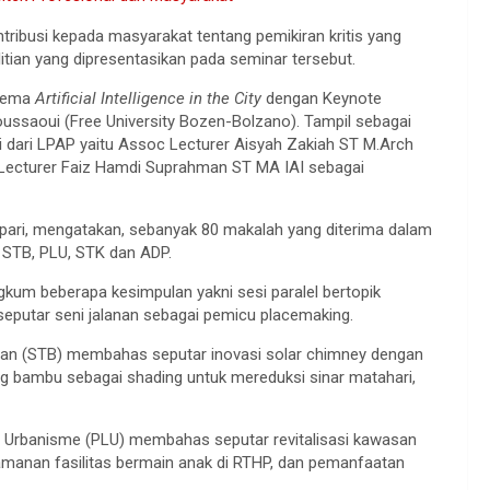
tribusi kepada masyarakat tentang pemikiran kritis yang
itian yang dipresentasikan pada seminar tersebut.
 tema
Artificial Intelligence in the City
dengan Keynote
ussaoui (Free University Bozen-Bolzano). Tampil sebagai
i dari LPAP yaitu Assoc Lecturer Aisyah Zakiah ST M.Arch
Lecturer Faiz Hamdi Suprahman ST MA IAI sebagai
apari, mengatakan, sebanyak 80 makalah yang diterima dalam
, STB, PLU, STK dan ADP.
ngkum beberapa kesimpulan yakni sesi paralel bertopik
seputar seni jalanan sebagai pemicu placemaking.
unan (STB) membahas seputar inovasi solar chimney dengan
ng bambu sebagai shading untuk mereduksi sinar matahari,
n Urbanisme (PLU) membahas seputar revitalisasi kawasan
manan fasilitas bermain anak di RTHP, dan pemanfaatan