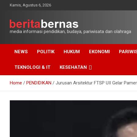
Skip
Kamis, Agustus 6, 2026
to
content
media informasi pendidikan, budaya, pariwisata dan olahraga
NEWS
POLITIK
HUKUM
EKONOMI
PARIWI
TEKNOLOGI & IT
KESEHATAN
Home
PENDIDIKAN
Jurusan Arsitektur FTSP UII Gelar Pame