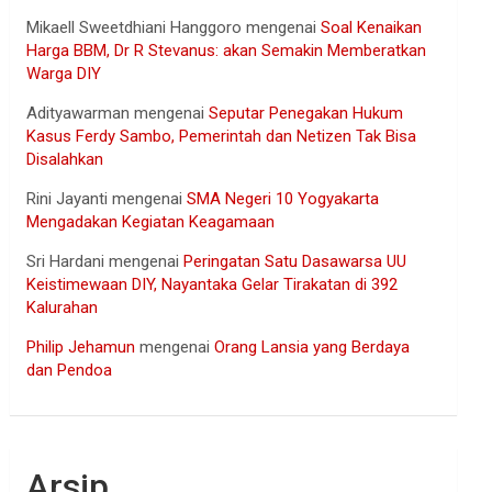
Mikaell Sweetdhiani Hanggoro
mengenai
Soal Kenaikan
Harga BBM, Dr R Stevanus: akan Semakin Memberatkan
Warga DIY
Adityawarman
mengenai
Seputar Penegakan Hukum
Kasus Ferdy Sambo, Pemerintah dan Netizen Tak Bisa
Disalahkan
Rini Jayanti
mengenai
SMA Negeri 10 Yogyakarta
Mengadakan Kegiatan Keagamaan
Sri Hardani
mengenai
Peringatan Satu Dasawarsa UU
Keistimewaan DIY, Nayantaka Gelar Tirakatan di 392
Kalurahan
Philip Jehamun
mengenai
Orang Lansia yang Berdaya
dan Pendoa
Arsip