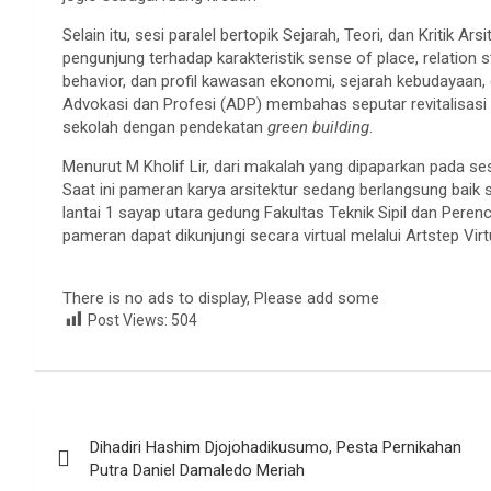
Selain itu, sesi paralel bertopik Sejarah, Teori, dan Kritik 
pengunjung terhadap karakteristik sense of place, relation
behavior, dan profil kawasan ekonomi, sejarah kebudayaan, 
Advokasi dan Profesi (ADP) membahas seputar revitalisa
sekolah dengan pendekatan
green building
.
Menurut M Kholif Lir, dari makalah yang dipaparkan pada ses
Saat ini pameran karya arsitektur sedang berlangsung baik s
lantai 1 sayap utara gedung Fakultas Teknik Sipil dan Per
pameran dapat dikunjungi secara virtual melalui Artstep Virt
There is no ads to display, Please add some
Post Views:
504
Navigasi
Dihadiri Hashim Djojohadikusumo, Pesta Pernikahan
pos
Putra Daniel Damaledo Meriah