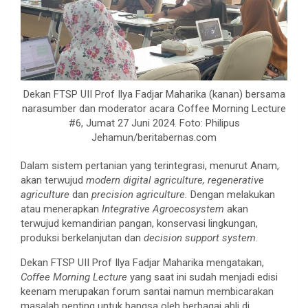
Dekan FTSP UII Prof Ilya Fadjar Maharika (kanan) bersama
narasumber dan moderator acara Coffee Morning Lecture
#6, Jumat 27 Juni 2024. Foto: Philipus
Jehamun/beritabernas.com
Dalam sistem pertanian yang terintegrasi, menurut Anam,
akan terwujud
modern digital agriculture, regenerative
agriculture
dan
precision agriculture.
Dengan melakukan
atau menerapkan
Integrative Agroecosystem
akan
terwujud kemandirian pangan, konservasi lingkungan,
produksi berkelanjutan dan
decision support system
.
Dekan FTSP UII Prof Ilya Fadjar Maharika mengatakan,
Coffee Morning Lecture
yang saat ini sudah menjadi edisi
keenam merupakan forum santai namun membicarakan
masalah penting untuk bangsa oleh berbagai ahli di