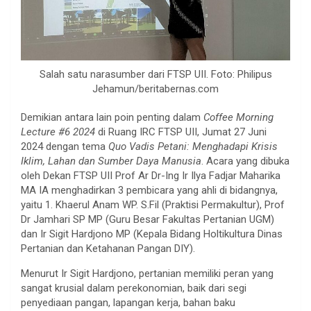
Salah satu narasumber dari FTSP UII. Foto: Philipus
Jehamun/beritabernas.com
Demikian antara lain poin penting dalam
Coffee Morning
Lecture #6 2024
di Ruang IRC FTSP UII, Jumat 27 Juni
2024 dengan tema
Quo Vadis Petani: Menghadapi Krisis
Iklim, Lahan dan Sumber Daya Manusia
. Acara yang dibuka
oleh Dekan FTSP UII Prof Ar Dr-Ing Ir Ilya Fadjar Maharika
MA IA menghadirkan 3 pembicara yang ahli di bidangnya,
yaitu 1. Khaerul Anam WP. S.Fil (Praktisi Permakultur), Prof
Dr Jamhari SP MP (Guru Besar Fakultas Pertanian UGM)
dan Ir Sigit Hardjono MP (Kepala Bidang Holtikultura Dinas
Pertanian dan Ketahanan Pangan DIY).
Menurut Ir Sigit Hardjono, pertanian memiliki peran yang
sangat krusial dalam perekonomian, baik dari segi
penyediaan pangan, lapangan kerja, bahan baku