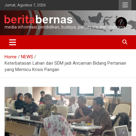
Skip
Jumat, Agustus 7, 2026
to
content
media informasi pendidikan, budaya, pariwisata dan olahraga
Home
NEWS
Keterbatasan Lahan dan SDM jadi Ancaman Bidang Pertanian
yang Memicu Krisis Pangan