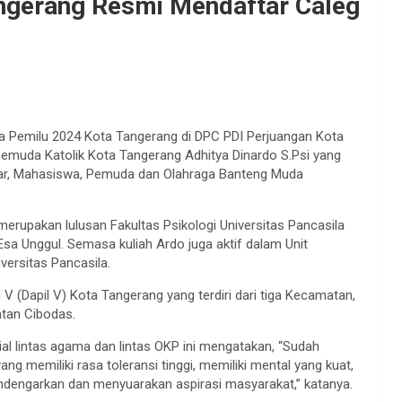
ngerang Resmi Mendaftar Caleg
ada Pemilu 2024 Kota Tangerang di DPC PDI Perjuangan Kota
emuda Katolik Kota Tangerang Adhitya Dinardo S.Psi yang
ajar, Mahasiswa, Pemuda dan Olahraga Banteng Muda
merupakan lulusan Fakultas Psikologi Universitas Pancasila
Esa Unggul. Semasa kuliah Ardo juga aktif dalam Unit
ersitas Pancasila.
 (Dapil V) Kota Tangerang yang terdiri dari tiga Kecamatan,
tan Cibodas.
al lintas agama dan lintas OKP ini mengatakan, “Sudah
ng memiliki rasa toleransi tinggi, memiliki mental yang kuat,
ndengarkan dan menyuarakan aspirasi masyarakat,” katanya.