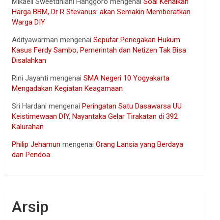
Mikaell Sweetdhiani Hanggoro
mengenai
Soal Kenaikan
Harga BBM, Dr R Stevanus: akan Semakin Memberatkan
Warga DIY
Adityawarman
mengenai
Seputar Penegakan Hukum
Kasus Ferdy Sambo, Pemerintah dan Netizen Tak Bisa
Disalahkan
Rini Jayanti
mengenai
SMA Negeri 10 Yogyakarta
Mengadakan Kegiatan Keagamaan
Sri Hardani
mengenai
Peringatan Satu Dasawarsa UU
Keistimewaan DIY, Nayantaka Gelar Tirakatan di 392
Kalurahan
Philip Jehamun
mengenai
Orang Lansia yang Berdaya
dan Pendoa
Arsip