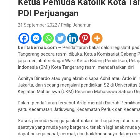
Ketua Pemuda Katolik Kota Ta
PDI Perjuangan
21 September 2022
Philip Jehamun
beritabernas.com –
Pendaftaran bakal calon legislatif p
Tangerang secara resmi dibuka. Ketua Komisariat Cabang P
juga menjabat sebagai Wakil Ketua Bidang Pendidikan, Pel
Indonesia (BMI) Kota Tangerang resmi mendaftarkan diri
Adhitya Dinardo atau yang akrab disapa Adhit atau Ardo ini 
Jakarta, dan sedang menjalani pendidikan S2 di Universitas 
Kegiatan Mahasiswa (UKM) Resimen Mahasiswa Satuan Univ
Dalam pendaftaran tersebut Ardo memilih Daerah Pemilihan V
yaitu Kecamatan Jatiuwung, Kecamatan Periuk dan Kecama
Sosok pemuda yang juga aktif dalam berbagai kegiatan sosi
saatnya yang muda yang bergerak, terlebih lagi anak muda ya
dapat bekerja cepat, cermat, dan baik khususnya dalam me