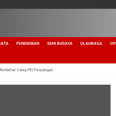
SATA
PENDIDIKAN
SENI BUDAYA
OLAHRAGA
OP
endaftar Caleg PDI Perjuangan