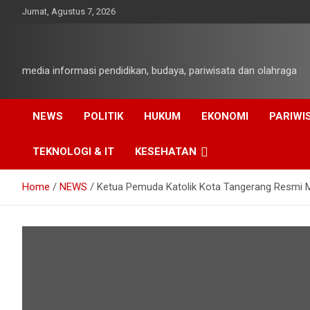
Skip
Jumat, Agustus 7, 2026
to
content
media informasi pendidikan, budaya, pariwisata dan olahraga
NEWS
POLITIK
HUKUM
EKONOMI
PARIWI
TEKNOLOGI & IT
KESEHATAN
Home
NEWS
Ketua Pemuda Katolik Kota Tangerang Resmi M