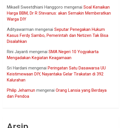
Mikaell Sweetdhiani Hanggoro
mengenai
Soal Kenaikan
Harga BBM, Dr R Stevanus: akan Semakin Memberatkan
Warga DIY
Adityawarman
mengenai
Seputar Penegakan Hukum
Kasus Ferdy Sambo, Pemerintah dan Netizen Tak Bisa
Disalahkan
Rini Jayanti
mengenai
SMA Negeri 10 Yogyakarta
Mengadakan Kegiatan Keagamaan
Sri Hardani
mengenai
Peringatan Satu Dasawarsa UU
Keistimewaan DIY, Nayantaka Gelar Tirakatan di 392
Kalurahan
Philip Jehamun
mengenai
Orang Lansia yang Berdaya
dan Pendoa
Arsip