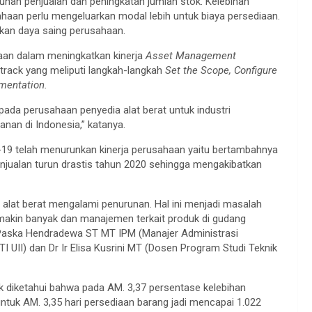
nan penjualan dan peningkatan jumlah stok. Kelebihan
an perlu mengeluarkan modal lebih untuk biaya persediaan.
tkan daya saing perusahaan.
haan dalam meningkatkan kinerja
Asset Management
ack yang meliputi langkah-langkah
Set the Scope, Configure
mentation.
 pada perusahaan penyedia alat berat untuk industri
nan di Indonesia,” katanya.
id-19 telah menurunkan kinerja perusahaan yaitu bertambahnya
enjualan turun drastis tahun 2020 sehingga mengakibatkan
alat berat mengalami penurunan. Hal ini menjadi masalah
akin banyak dan manajemen terkait produk di gudang
ie Paska Hendradewa ST MT IPM (Manajer Administrasi
I UII) dan Dr Ir Elisa Kusrini MT (Dosen Program Studi Teknik
ok diketahui bahwa pada AM. 3,37 persentase kelebihan
untuk AM. 3,35 hari persediaan barang jadi mencapai 1.022