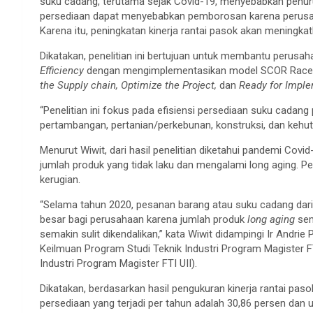
suku cadang, terutama sejak Covid-19, menyebabkan penuru
persediaan dapat menyebabkan pemborosan karena perusaha
Karena itu, peningkatan kinerja rantai pasok akan meningka
Dikatakan, penelitian ini bertujuan untuk membantu perusa
Efficiency
dengan mengimplementasikan model SCOR Racetr
the Supply chain, Optimize the Project,
dan
Ready for Imple
“Penelitian ini fokus pada efisiensi persediaan suku cadang
pertambangan, pertanian/perkebunan, konstruksi, dan kehuta
Menurut Wiwit, dari hasil penelitian diketahui pandemi Cov
jumlah produk yang tidak laku dan mengalami long aging. P
kerugian.
“Selama tahun 2020, pesanan barang atau suku cadang dari 
besar bagi perusahaan karena jumlah produk
long aging
sem
semakin sulit dikendalikan,” kata Wiwit didampingi Ir Andr
Keilmuan Program Studi Teknik Industri Program Magister FT
Industri Program Magister FTI UII).
Dikatakan, berdasarkan hasil pengukuran kinerja rantai pas
persediaan yang terjadi per tahun adalah 30,86 persen dan 