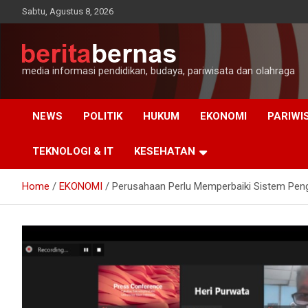
Skip
Sabtu, Agustus 8, 2026
to
content
media informasi pendidikan, budaya, pariwisata dan olahraga
NEWS
POLITIK
HUKUM
EKONOMI
PARIWI
TEKNOLOGI & IT
KESEHATAN
Home
EKONOMI
Perusahaan Perlu Memperbaiki Sistem Peng