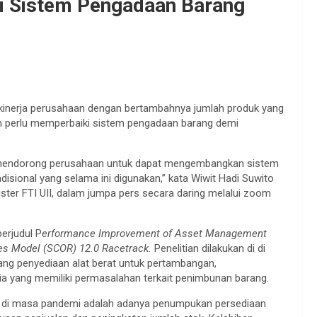
i Sistem Pengadaan Barang
inerja perusahaan dengan bertambahnya jumlah produk yang
an perlu memperbaiki sistem pengadaan barang demi
 mendorong perusahaan untuk dapat mengembangkan sistem
adisional yang selama ini digunakan,” kata Wiwit Hadi Suwito
ter FTI UII, dalam jumpa pers secara daring melalui zoom
berjudul P
erformance Improvement of Asset Management
es Model (SCOR) 12.0 Racetrack.
Penelitian dilakukan di di
ang penyediaan alat berat untuk pertambangan,
ia yang memiliki permasalahan terkait penimbunan barang.
t di masa pandemi adalah adanya penumpukan persediaan