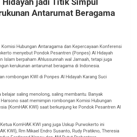
idayah jadi Titik Simpul
rukunan Antarumat Beragama
ua Komisi Hubungan Antaragama dan Kepercayaan Konferensi
okerto menyebut Pondok Pesantren (Ponpes) Al Hidayah
kan Islam berpaham Ahlussunnah wal Jamaah, tetapi juga
bangun kerukunan antarumat beragama di Indonesia.
iran rombongan KWI di Ponpes Al Hidayah Karang Suci
ita belajar saling menolong, saling membantu. Banyak
r Tri Harsono saat memimpin rombongan Komisi Hubungan
esia (KomHAK KWI) saat berkunjung ke Pondok Pesantren Al
u Ketua KomHAK KWI yang juga Uskup Purwokerto ini
K KWI), Rm Mikael Endro Susanto, Rudy Pratikno, Theresia