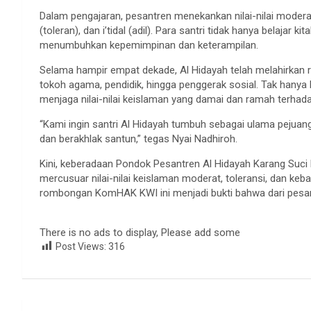
Dalam pengajaran, pesantren menekankan nilai-nilai moder
(toleran), dan i’tidal (adil). Para santri tidak hanya belajar k
menumbuhkan kepemimpinan dan keterampilan.
Selama hampir empat dekade, Al Hidayah telah melahirkan ri
tokoh agama, pendidik, hingga penggerak sosial. Tak hanya 
menjaga nilai-nilai keislaman yang damai dan ramah terha
“Kami ingin santri Al Hidayah tumbuh sebagai ulama pejuang,
dan berakhlak santun,” tegas Nyai Nadhiroh.
Kini, keberadaan Pondok Pesantren Al Hidayah Karang Suci 
mercusuar nilai-nilai keislaman moderat, toleransi, dan k
rombongan KomHAK KWI ini menjadi bukti bahwa dari pesan
There is no ads to display, Please add some
Post Views:
316