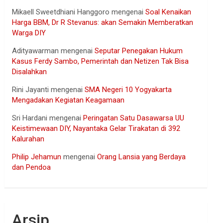
Mikaell Sweetdhiani Hanggoro
mengenai
Soal Kenaikan
Harga BBM, Dr R Stevanus: akan Semakin Memberatkan
Warga DIY
Adityawarman
mengenai
Seputar Penegakan Hukum
Kasus Ferdy Sambo, Pemerintah dan Netizen Tak Bisa
Disalahkan
Rini Jayanti
mengenai
SMA Negeri 10 Yogyakarta
Mengadakan Kegiatan Keagamaan
Sri Hardani
mengenai
Peringatan Satu Dasawarsa UU
Keistimewaan DIY, Nayantaka Gelar Tirakatan di 392
Kalurahan
Philip Jehamun
mengenai
Orang Lansia yang Berdaya
dan Pendoa
Arsip