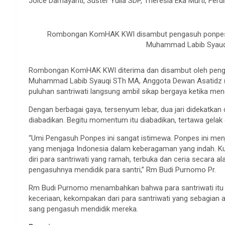
Joice Damayanti, Suster Yulia SDP, Theresia Eka Murti, Fe
Rombongan KomHAK KWI disambut pengasuh ponpes Al 
Muhammad Labib Syauqi
Rombongan KomHAK KWI diterima dan disambut oleh pengas
Muhammad Labib Syauqi STh MA, Anggota Dewan Asatidz
puluhan santriwati langsung ambil sikap bergaya ketika men
Dengan berbagai gaya, tersenyum lebar, dua jari didekatkan 
diabadikan. Begitu momentum itu diabadikan, tertawa gelak 
“Umi Pengasuh Ponpes ini sangat istimewa. Ponpes ini menj
yang menjaga Indonesia dalam keberagaman yang indah. Kun
diri para santriwati yang ramah, terbuka dan ceria secara a
pengasuhnya mendidik para santri,” Rm Budi Purnomo Pr.
Rm Budi Purnomo menambahkan bahwa para santriwati itu 
keceriaan, kekompakan dari para santriwati yang sebagi
sang pengasuh mendidik mereka.