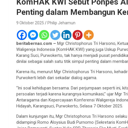
KomHAK KWI Sebut Ponpes Al H
Penting dalam Membangun Ke
9 Oktober 2025
Philip Jehamun
beritabernas.com –
Mgr Christophorus Tri Harsono, Ket
Waligereja Indonesia (KomHAK KWI) yang juga Uskup Purw
Karang Suci, Purwokerto, tak hanya menjadi pusat pendidi
dinilai sebagai salah satu titik simpul penting dalam mem
Karena itu, menurut Mgr Christophorus Tri Harsono, kehad
Purwokerti lebih dari sekadar dialog agama.
“Ini soal kehidupan bersama. Dari perjumpaan seperti ini, k
persoalan terjadi karena kurangnya komunikasi,” ujar Mg
Antaragama dan Kepercayaan Konferensi Waligereja Indon
Hidayah, Karangsuci, Purwokerto, Selasa 7 Oktober 2025.
Dalam kunjungan itu, Mgr Christophorus Tri Harsono selak
didampingi Romo Aloysius Budi Purnomo (Sekretaris KomHA