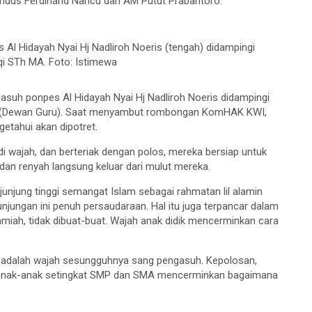
rdindus Ferdinand Nancu dan AM Putut Prabantoro.
Hidayah Nyai Hj Nadliroh Noeris (tengah) didampingi
 STh MA. Foto: Istimewa
uh ponpes Al Hidayah Nyai Hj Nadliroh Noeris didampingi
 (Dewan Guru). Saat menyambut rombongan KomHAK KWI,
getahui akan dipotret.
di wajah, dan berteriak dengan polos, mereka bersiap untuk
dan renyah langsung keluar dari mulut mereka.
unjung tinggi semangat Islam sebagai rahmatan lil alamin
jungan ini penuh persaudaraan. Hal itu juga terpancar dalam
lamiah, tidak dibuat-buat. Wajah anak didik mencerminkan cara
adalah wajah sesungguhnya sang pengasuh. Kepolosan,
an anak-anak setingkat SMP dan SMA mencerminkan bagaimana