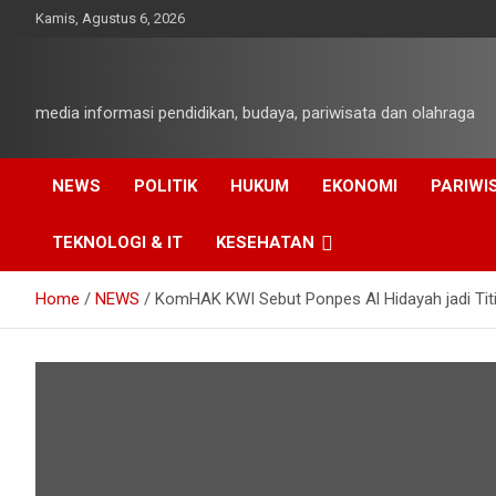
Skip
Kamis, Agustus 6, 2026
to
content
media informasi pendidikan, budaya, pariwisata dan olahraga
NEWS
POLITIK
HUKUM
EKONOMI
PARIWI
TEKNOLOGI & IT
KESEHATAN
Home
NEWS
KomHAK KWI Sebut Ponpes Al Hidayah jadi Ti