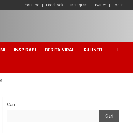
Youtube
Facebook
Instagram
Twitter
Log In
INI
INSPIRASI
BERITA VIRAL
KULINER
ma
Cari
Cari