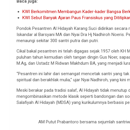
Baca juga:
KWI Berkomitmen Membangun Kader-kader Bangsa Berku
KWI Sebut Banyak Ajaran Paus Fransiskus yang Dititipka
Pondok Pesantren Al Hidayah Karang Suci didirikan secar
Iskandar al Barsyani MA dan Nyai Dra Hj Nadhiroh Noeris. P
menaungi sekitar 300 santri putra dan putri.
Cikal bakal pesantren ini telah digagas sejak 1957 oleh KH 
puluhan tahun kemudian oleh tangan dingin Gus Noer, sapa
M.Ag, dan Ustadz M Ridwan Makhdum BA, yang menjadi lura
“Pesantren ini lahir dari semangat mencetak santri yang tak
spiritual dan berakhlak mulia,” ujar Nyai Nadhiroh, yang kin
Meski berakar pada tradisi salaf, Al Hidayah tidak menutup 
mengombinasikan metode klasik seperti bandongan dan soro
Salafiyah Al Hidayah (MDSA) yang kurikulumnya berbasis pe
AM Putut Prabantoro bersama sejumlah santriwa