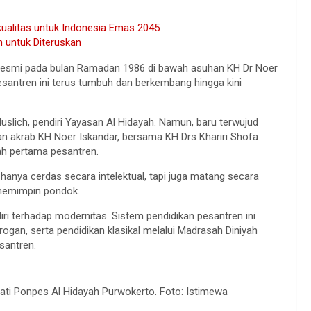
alitas untuk Indonesia Emas 2045
n untuk Diteruskan
a resmi pada bulan Ramadan 1986 di bawah asuhan KH Dr Noer
esantren ini terus tumbuh dan berkembang hingga kini
Muslich, pendiri Yayasan Al Hidayah. Namun, baru terwujud
an akrab KH Noer Iskandar, bersama KH Drs Khariri Shofa
h pertama pesantren.
 hanya cerdas secara intelektual, tapi juga matang secara
i memimpin pondok.
diri terhadap modernitas. Sistem pendidikan pesantren ini
gan, serta pendidikan klasikal melalui Madrasah Diniyah
santren.
ti Ponpes Al Hidayah Purwokerto. Foto: Istimewa