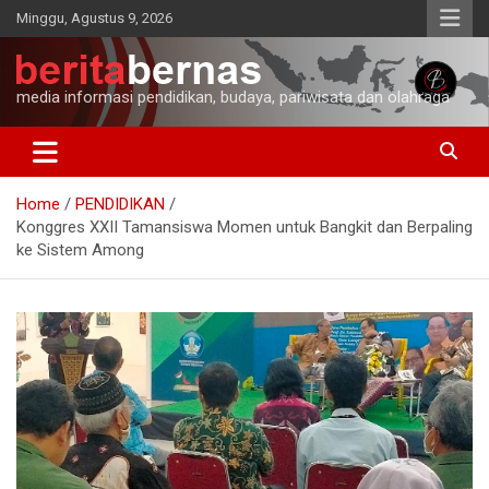
Skip
Minggu, Agustus 9, 2026
to
content
media informasi pendidikan, budaya, pariwisata dan olahraga
Home
PENDIDIKAN
Konggres XXII Tamansiswa Momen untuk Bangkit dan Berpaling
ke Sistem Among