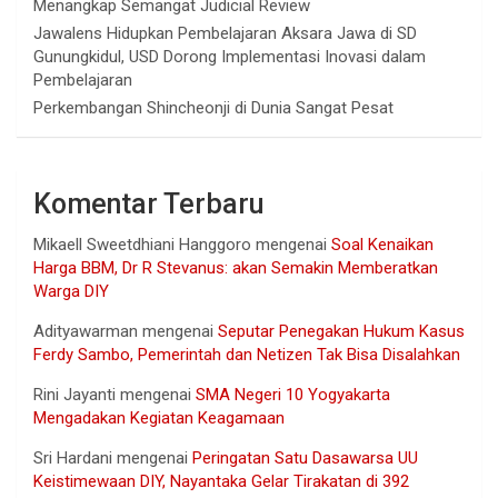
Menangkap Semangat Judicial Review
Jawalens Hidupkan Pembelajaran Aksara Jawa di SD
Gunungkidul, USD Dorong Implementasi Inovasi dalam
Pembelajaran
Perkembangan Shincheonji di Dunia Sangat Pesat
Komentar Terbaru
Mikaell Sweetdhiani Hanggoro
mengenai
Soal Kenaikan
Harga BBM, Dr R Stevanus: akan Semakin Memberatkan
Warga DIY
Adityawarman
mengenai
Seputar Penegakan Hukum Kasus
Ferdy Sambo, Pemerintah dan Netizen Tak Bisa Disalahkan
Rini Jayanti
mengenai
SMA Negeri 10 Yogyakarta
Mengadakan Kegiatan Keagamaan
Sri Hardani
mengenai
Peringatan Satu Dasawarsa UU
Keistimewaan DIY, Nayantaka Gelar Tirakatan di 392