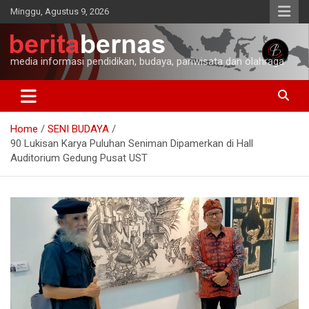
Skip
Minggu, Agustus 9, 2026
to
content
media informasi pendidikan, budaya, pariwisata dan olahraga
Home
SENI BUDAYA
90 Lukisan Karya Puluhan Seniman Dipamerkan di Hall
Auditorium Gedung Pusat UST