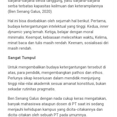
sarjana-sarjana serba tanggung, yaitu sarjana-sarjana
serba terbatas kapasitas keilmuan dan keterampilannya
(Ben Senang Galus, 2020).
Hal ini bisa disebabkan oleh sejumah hal berikut. Pertama,
budaya ketergantungan intelektual yang tinggi. Kedua,
inner
dynamic
yang lemah. Ketiga, belajar dengan moral
minimalis. Keempat, kebiasaan melecehkan waktu, Kelima,
minat baca dan tulis masih rendah. Keenam, sosialisasi diri
masih rendah.
Sangat Tumpul
Untuk mengembalikan budaya ketergantungan tersebut di
atas, para pendidik, mengembangkan pathos dan ethos.
Perlunya sikap keseriusan dalam mendidik menjunjung
tinggi nilai-nilai akademik sesuai amanat konstitusi, bukan
sekadar rutinitas pragmatis.
Ben Senang Galus dengan nada cukup keras mengatakan,
banyak mahasiswa ataupun dosen di PT saat ini sedang
menjauhi kehidupan kampus yang dicita-citakannya dan
dicita-citakan oleh sebuah PT pada umumnya.