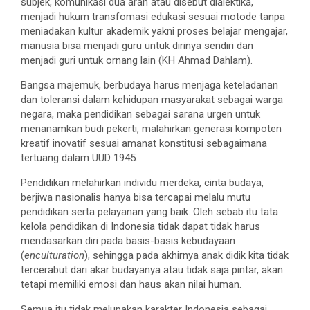
subjek, komunikasi dua arah atau disebut dialektika,
menjadi hukum transfomasi edukasi sesuai motode tanpa
meniadakan kultur akademik yakni proses belajar mengajar,
manusia bisa menjadi guru untuk dirinya sendiri dan
menjadi guri untuk ornang lain (KH Ahmad Dahlam).
Bangsa majemuk, berbudaya harus menjaga keteladanan
dan toleransi dalam kehidupan masyarakat sebagai warga
negara, maka pendidikan sebagai sarana urgen untuk
menanamkan budi pekerti, malahirkan generasi kompoten
kreatif inovatif sesuai amanat konstitusi sebagaimana
tertuang dalam UUD 1945.
Pendidikan melahirkan individu merdeka, cinta budaya,
berjiwa nasionalis hanya bisa tercapai melalu mutu
pendidikan serta pelayanan yang baik. Oleh sebab itu tata
kelola pendidikan di Indonesia tidak dapat tidak harus
mendasarkan diri pada basis-basis kebudayaan
(
enculturation
), sehingga pada akhirnya anak didik kita tidak
tercerabut dari akar budayanya atau tidak saja pintar, akan
tetapi memiliki emosi dan haus akan nilai human.
Semua itu tidak melupakan karakter Indonesia sebagai