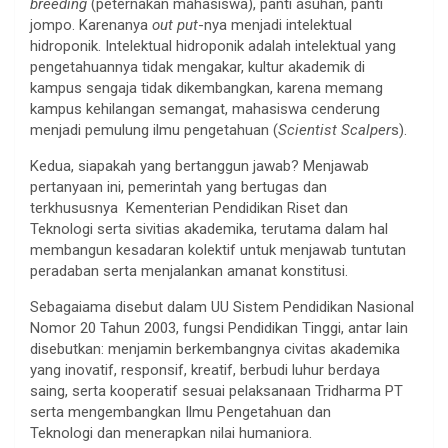
breeding
(peternakan mahasiswa), panti asuhan, panti
jompo. Karenanya
out put
-nya menjadi intelektual
hidroponik. Intelektual hidroponik adalah intelektual yang
pengetahuannya tidak mengakar, kultur akademik di
kampus sengaja tidak dikembangkan, karena memang
kampus kehilangan semangat, mahasiswa cenderung
menjadi pemulung ilmu pengetahuan (
Scientist Scalper
s).
Kedua, siapakah yang bertanggun jawab? Menjawab
pertanyaan ini, pemerintah yang bertugas dan
terkhususnya Kementerian Pendidikan Riset dan
Teknologi serta sivitias akademika, terutama dalam hal
membangun kesadaran kolektif untuk menjawab tuntutan
peradaban serta menjalankan amanat konstitusi.
Sebagaiama disebut dalam UU Sistem Pendidikan Nasional
Nomor 20 Tahun 2003, fungsi Pendidikan Tinggi, antar lain
disebutkan: menjamin berkembangnya civitas akademika
yang inovatif, responsif, kreatif, berbudi luhur berdaya
saing, serta kooperatif sesuai pelaksanaan Tridharma PT
serta mengembangkan Ilmu Pengetahuan dan
Teknologi dan menerapkan nilai humaniora.