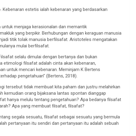
sio. Kebenaran estetis ialah kebenaran yang berdasarkan
na untuk menjaga kerasionalan dan memantik
 makluk yang berpikir. Berhubungan dengan keraguan manusia
di titik tolak manusia berfilsafat. Aristoteles mengatakan
mulanya mulai berfilsafat.
Filsafat selalu dimulai dengan bertanya dan bukan
ra etimologi filsafat adalah cinta akan kebenaran,
aan untuk mencari kebenaran. Meminjam K Bertens
 terhadap pengetahuan” (Bertens, 2018).
ogi tersebut tidak membuat kita paham dan justru melahirkan
h kemudian orang bijaksana lantas spontan dianggap
lsafat hanya melulu tentang pengetahuan? Apa bedanya filsafat
arah? Apa yang membuat filsafat, filsafat?
ntang segala sesuatu, filsafat sebagai sesuatu yang bermula
alah pertanyaan itu sendiri dan pertanyaan itu adalah sebuah