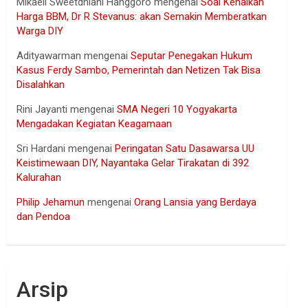
Mikaell Sweetdhiani Hanggoro
mengenai
Soal Kenaikan
Harga BBM, Dr R Stevanus: akan Semakin Memberatkan
Warga DIY
Adityawarman
mengenai
Seputar Penegakan Hukum
Kasus Ferdy Sambo, Pemerintah dan Netizen Tak Bisa
Disalahkan
Rini Jayanti
mengenai
SMA Negeri 10 Yogyakarta
Mengadakan Kegiatan Keagamaan
Sri Hardani
mengenai
Peringatan Satu Dasawarsa UU
Keistimewaan DIY, Nayantaka Gelar Tirakatan di 392
Kalurahan
Philip Jehamun
mengenai
Orang Lansia yang Berdaya
dan Pendoa
Arsip