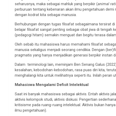
seharusnya, maka sebagai mahluk yang berpikir (
animal rat
perburuan tentang kebenaran akan ilmu pengetahuan dem
dengan kodrat kita sebagai manusia.
Berhubungan dengan tugas filsafat sebagaimana tersirat d
belajar filsafat sangat penting sebagai obat jiwa di tengah
(pedagogi hitam) semakin menguat dan begitu terasa dalam 
Oleh sebab itu mahasiswa harus memahami filsafat sebag
manusia sekaligus menjadi seorang cendikia. Dengan (ber
pragmatis yang hanya menjadikan generasi berpikir instan 
Dalam terminologi lain, meminjam Ben Senang Galus (2022), 
kesalahan, kebodohan-kebodohan, rasa puas diri kita, terutam
menghalangi kita untuk melihatnya seperti itu. Inilah peran u
Mahasiswa Mengalami Defisit Intelektual
Saat ini banyak mahasiswa sebagai aktivis. Entah aktivis jal
aktivis kelompok studi, aktivis diskusi. Pengertian sederha
kritisisme pada ruang-ruang intelektual. Aktivis bukan han
ilmu pengetahuan).