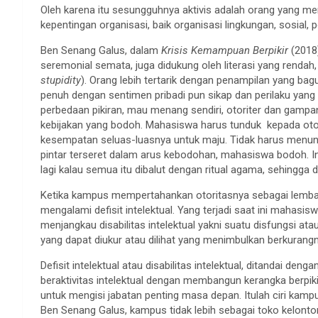
Oleh karena itu sesungguhnya aktivis adalah orang yang me
kepentingan organisasi, baik organisasi lingkungan, sosial, 
Ben Senang Galus, dalam
Krisis Kemampuan Berpikir
(2018
seremonial semata, juga didukung oleh literasi yang renda
stupidity
). Orang lebih tertarik dengan penampilan yang ba
penuh dengan sentimen pribadi pun sikap dan perilaku yang
perbedaan pikiran, mau menang sendiri, otoriter dan gampa
kebijakan yang bodoh. Mahasiswa harus tunduk kepada oto
kesempatan seluas-luasnya untuk maju. Tidak harus menun
pintar terseret dalam arus kebodohan, mahasiswa bodoh. In
lagi kalau semua itu dibalut dengan ritual agama, sehingga do
Ketika kampus mempertahankan otoritasnya sebagai lemba
mengalami defisit intelektual. Yang terjadi saat ini mahasisw
menjangkau disabilitas intelektual yakni suatu disfungsi ata
yang dapat diukur atau dilihat yang menimbulkan berkurangn
Defisit intelektual atau disabilitas intelektual, ditandai de
beraktivitas intelektual dengan membangun kerangka berpiki
untuk mengisi jabatan penting masa depan. Itulah ciri kamp
Ben Senang Galus, kampus tidak lebih sebagai toko kelonto