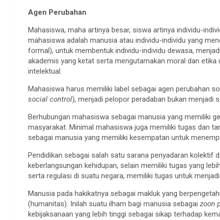
Agen Perubahan
Mahasiswa, maha artinya besar, siswa artinya individu-indi
mahasiswa adalah manusia atau individu-individu yang mene
formal), untuk membentuk individu-individu dewasa, menjad
akademis yang ketat serta mengutamakan moral dan etika
intelektual.
Mahasiswa harus memiliki label sebagai agen perubahan sosi
social control
), menjadi pelopor peradaban bukan menjadi se
Berhubungan mahasiswa sebagai manusia yang memiliki gel
masyarakat. Minimal mahasiswa juga memiliki tugas dan t
sebagai manusia yang memiliki kesempatan untuk menempuh
Pendidikan sebagai salah satu sarana penyadaran kolekti
keberlangsungan kehidupan, selain memiliki tugas yang lebih
serta regulasi di suatu negara, memiliki tugas untuk menjad
Manusia pada hakikatnya sebagai makluk yang berpengetahu
(humanitas). Inilah suatu ilham bagi manusia sebagai
zoon p
kebijaksanaan yang lebih tinggi sebagai sikap terhadap ke