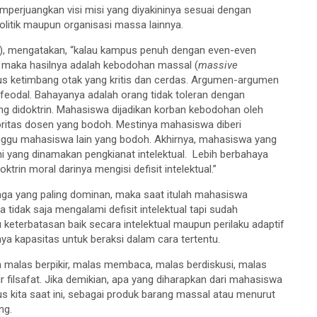
mperjuangkan visi misi yang diyakininya sesuai dengan
politik maupun organisasi massa lainnya.
), mengatakan, “kalau kampus penuh dengan even-even
h, maka hasilnya adalah kebodohan massal (
massive
gus ketimbang otak yang kritis dan cerdas. Argumen-argumen
 feodal. Bahayanya adalah orang tidak toleran dengan
ng didoktrin. Mahasiswa dijadikan korban kebodohan oleh
ritas dosen yang bodoh. Mestinya mahasiswa diberi
ggu mahasiswa lain yang bodoh. Akhirnya, mahasiswa yang
i yang dinamakan pengkianat intelektual. Lebih berbahaya
ktrin moral darinya mengisi defisit intelektual.”
ga yang paling dominan, maka saat itulah mahasiswa
a tidak saja mengalami defisit intelektual tapi sudah
u keterbatasan baik secara intelektual maupun perilaku adaptif
ya kapasitas untuk beraksi dalam cara tertentu.
ngan malas berpikir, malas membaca, malas berdiskusi, malas
r filsafat. Jika demikian, apa yang diharapkan dari mahasiswa
us kita saat ini, sebagai produk barang massal atau menurut
ng.