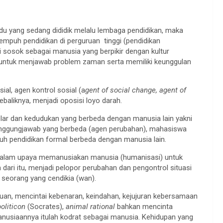
vidu yang sedang dididik melalu lembaga pendidikan, maka
mpuh pendidikan di perguruan tinggi (pendidikan
i sosok sebagai manusia yang berpikir dengan kultur
 untuk menjawab problem zaman serta memiliki keunggulan
al, agen kontrol sosial (a
gent of social change, agent of
baliknya, menjadi oposisi loyo darah.
ar dan kedudukan yang berbeda dengan manusia lain yakni
anggungjawab yang berbeda (agen perubahan), mahasiswa
 pendidikan formal berbeda dengan manusia lain.
f dalam upaya memanusiakan manusia (humanisasi) untuk
 dari itu, menjadi pelopor perubahan dan pengontrol situasi
i seorang yang cendikia (wan).
an, mencintai kebenaran, keindahan, kejujuran kebersamaan
oliticon
(Socrates),
animal rational
bahkan mencinta
manusiaannya itulah kodrat sebagai manusia. Kehidupan yang