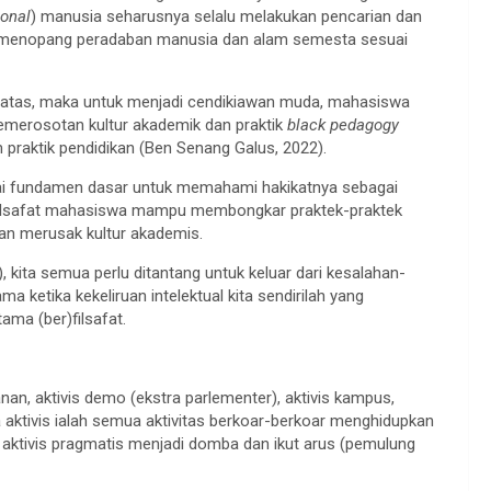
ional
) manusia seharusnya selalu melakukan pencarian dan
i menopang peradaban manusia dan alam semesta sesuai
i atas, maka untuk menjadi cendikiawan muda, mahasiswa
 kemerosotan kultur akademik dan praktik
black pedagogy
praktik pendidikan (Ben Senang Galus, 2022).
ai fundamen dasar untuk memahami hakikatnya sebagai
)filsafat mahasiswa mampu membongkar praktek-praktek
dan merusak kultur akademis.
kita semua perlu ditantang untuk keluar dari kesalahan-
a ketika kekeliruan intelektual kita sendirilah yang
tama (ber)filsafat.
anan, aktivis demo (ekstra parlementer), aktivis kampus,
na aktivis ialah semua aktivitas berkoar-berkoar menghidupkan
ya aktivis pragmatis menjadi domba dan ikut arus (pemulung