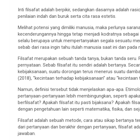
Inti filsafat adalah berpikir, sedangkan dasarnya adalah ra
penilaian indah dan buruk serta cita rasa estetis.
Melihat potensi yang dimiliki manusia, maka perlunya sara
kecenderungannya hingga tetap menjadi kodratnya sebagai
selalu berupaya untuk mempertanyakan segala sesuatu menja
sebab dari rasa ingin tahu itulah manusia saat ini dan pada 
Filsafat merupakan sebuah tanda tanya, bukan tanda seru. 
pernyataan. Sebab filsafat itu sendiri adalah bertanya. Seca
kebijaksanaan, suatu dorongan terus menerus suatu damb
(2018), “kecintaan terhadap kebijaksanaan” atau “kecintaan
Namun, definisi tersebut tidak menjelaskan apa-apa. Etimol
pertanyaan-pertanyaan lebih membingungkan, seperti apaka
berfilsafat? Apakah filsafat itu pasti bijaksana? Apakah fi
dengan pengetahuan lain seperti matematika, fisika, dan sej
Filsafat adalah sebuah metode, cara atau sikap bertanya te
dari pertanyaan dan berakhir dengan pertanyaan, filsafat ad
jawaban.