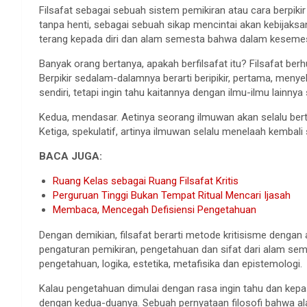
Filsafat sebagai sebuah sistem pemikiran atau cara berpiki
tanpa henti, sebagai sebuah sikap mencintai akan kebija
terang kepada diri dan alam semesta bahwa dalam kesemestaa
Banyak orang bertanya, apakah berfilsafat itu? Filsafat ber
Berpikir sedalam-dalamnya berarti beripikir, pertama, menyel
sendiri, tetapi ingin tahu kaitannya dengan ilmu-ilmu lainnya 
Kedua, mendasar. Aetinya seorang ilmuwan akan selalu berta
Ketiga, spekulatif, artinya ilmuwan selalu menelaah kembali
BACA JUGA:
Ruang Kelas sebagai Ruang Filsafat Kritis
Perguruan Tinggi Bukan Tempat Ritual Mencari Ijasah
Membaca, Mencegah Defisiensi Pengetahuan
Dengan demikian, filsafat berarti metode kritisisme dengan a
pengaturan pemikiran, pengetahuan dan sifat dari alam sem
pengetahuan, logika, estetika, metafisika dan epistemologi.
Kalau pengetahuan dimulai dengan rasa ingin tahu dan kepa
dengan kedua-duanya. Sebuah pernyataan filosofi bahwa