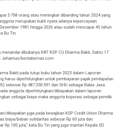
ai 5.708 orang atau meningkat dibanding tahun 2024 yang
anggota merupakan bukti nyata adanya kepercayaan
1 Desember 1981 hingga 2026 atau sudah mencapai 45 tahun
pa Bu Tin.
g menandai dibukanya RAT KSP CU Dharma Bakti, Sabtu 17
pus Jehamun/beritabernas.com
harma Bakti pada tutup buku tahun 2025 dalam Laporan
g harus diperhitungkan untuk pembayaran pajak pendapatan
S) sebesar Rp 487.350.591 dan SHU sebagai Balas Jasa
pada anggota diperhitungkan/dibiayakan dalam laporan
ungkan sebagai biaya maka anggota koperasi sebagai pemilik
kan/dibiayakan juga pada kewajiban KSP Credit Union Dharma
tas biaya/beban solidaritas sebesar Rp 60 juta dan
r Rp 100 juta,” kata Bu Tin yang juga mantan Kepala SD