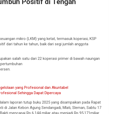
umbuh Positif di Tengah
keuangan mikro (LKM) yang ketat, termasuk koperasi, KSP
tif dari tahun ke tahun, baik dari segi jumlah anggota
pakan salah satu dari 22 koperasi primer di bawah naungan
mi pertumbuhan
ersen.
gelolaan yang Profesional dan Akuntabel
rofesional Sehingga Dapat Dipercaya
dalam laporan tutup buku 2025 yang disampaikan pada Rapat
i di Jalan Kebon Agung Sendangadi, Mlati, Sleman, Sabtu 17
kti mencapai Rp 6,144 miliar atau menjadi Rp 95,171miliar