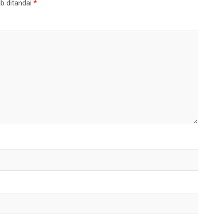
b ditandai
*