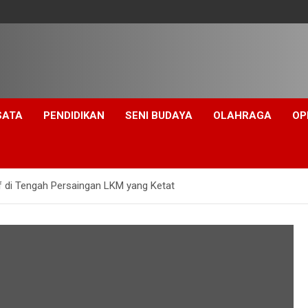
SATA
PENDIDIKAN
SENI BUDAYA
OLAHRAGA
OP
f di Tengah Persaingan LKM yang Ketat