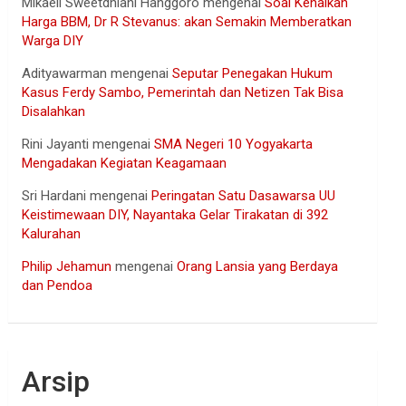
Mikaell Sweetdhiani Hanggoro
mengenai
Soal Kenaikan
Harga BBM, Dr R Stevanus: akan Semakin Memberatkan
Warga DIY
Adityawarman
mengenai
Seputar Penegakan Hukum
Kasus Ferdy Sambo, Pemerintah dan Netizen Tak Bisa
Disalahkan
Rini Jayanti
mengenai
SMA Negeri 10 Yogyakarta
Mengadakan Kegiatan Keagamaan
Sri Hardani
mengenai
Peringatan Satu Dasawarsa UU
Keistimewaan DIY, Nayantaka Gelar Tirakatan di 392
Kalurahan
Philip Jehamun
mengenai
Orang Lansia yang Berdaya
dan Pendoa
Arsip