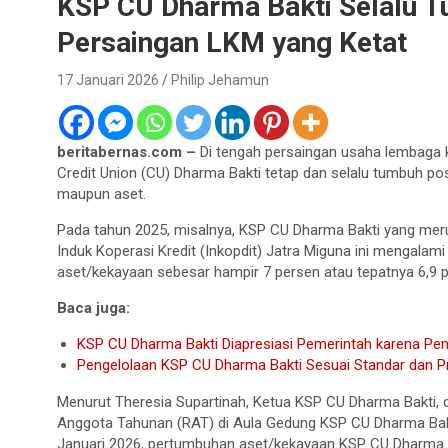
KSP CU Dharma Bakti Selalu T
Persaingan LKM yang Ketat
17 Januari 2026
Philip Jehamun
beritabernas.com –
Di tengah persaingan usaha lembaga 
Credit Union (CU) Dharma Bakti tetap dan selalu tumbuh posi
maupun aset.
Pada tahun 2025, misalnya, KSP CU Dharma Bakti yang meru
Induk Koperasi Kredit (Inkopdit) Jatra Miguna ini mengala
aset/kekayaan sebesar hampir 7 persen atau tepatnya 6,9 p
Baca juga:
KSP CU Dharma Bakti Diapresiasi Pemerintah karena Pen
Pengelolaan KSP CU Dharma Bakti Sesuai Standar dan P
Menurut Theresia Supartinah, Ketua KSP CU Dharma Bakti, 
Anggota Tahunan (RAT) di Aula Gedung KSP CU Dharma Bakt
Januari 2026, pertumbuhan aset/kekayaan KSP CU Dharma Ba