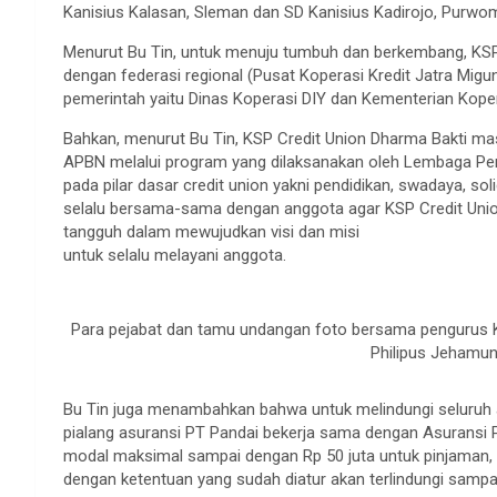
Kanisius Kalasan, Sleman dan SD Kanisius Kadirojo, Purwom
Menurut Bu Tin, untuk menuju tumbuh dan berkembang, KSP
dengan federasi regional (Pusat Koperasi Kredit Jatra Migu
pemerintah yaitu Dinas Koperasi DIY dan Kementerian Kope
Bahkan, menurut Bu Tin, KSP Credit Union Dharma Bakti m
APBN melalui program yang dilaksanakan oleh Lembaga Pen
pada pilar dasar credit union yakni pendidikan, swadaya, s
selalu bersama-sama dengan anggota agar KSP Credit Uni
tangguh dalam mewujudkan visi dan misi
untuk selalu melayani anggota.
Para pejabat dan tamu undangan foto bersama pengurus K
Philipus Jehamun
Bu Tin juga menambahkan bahwa untuk melindungi seluruh
pialang asuransi PT Pandai bekerja sama dengan Asuransi
modal maksimal sampai dengan Rp 50 juta untuk pinjaman,
dengan ketentuan yang sudah diatur akan terlindungi sampa