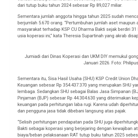
dari tutup buku tahun 2024 sebesar Rp 89,027 miliar.
Sementara jumlah anggota hingga tahun 2025 sudah mencap
berjumlah 5.670 orang. “Pertumbuhan jumlah aset maupun 
masyarakat terhadap KSP CU Dharma Bakti sejak berdiri 3
usia koperasi ini,” kata Theresia Supartinah yang akrab disa
Jumiadi dari Dinas Koperasi dan UKM DIY memukul gon
Januari 2026. Foto: Phili
Sementara itu, Sisa Hasil Usaha (SHU) KSP Credit Union D
Keuangan sebesar Rp 354.437.370 yang merupakan SHU yan
lembaga. Sedangkan SHU sebagai Balas Jasa Simpanan (BJ
Pinjaman (BJP) sebesar Rp 44.304.630 yang diterimakan ke
keuangan pada perhitungan laba rugi. Karena udah diperhit
dan pengguna jasa tidak dibebani langsung atas pajak.
“Selisih perhitungan pendapatan pada SHU juga diperhitung
Bakti sebagai koperasi yang berjejaring dengan kewajiban a
biaya/beban pelaksanaan RAT tutup buku tahun 2025 sebesa