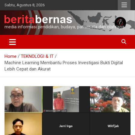
Skip
Sabtu, Agustus 8, 2026
to
content
media informasi pendidikan, budaya, pariwisata dan olahraga
Home
TEKNOLOGI & IT
Machine Learning Membantu Proses Investigasi Bukti Digital
Lebih Cepat dan Akurat