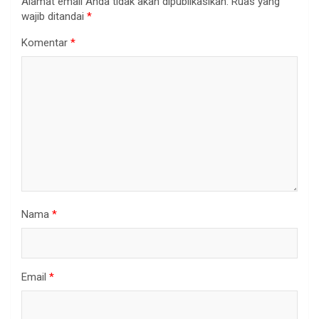
Alamat email Anda tidak akan dipublikasikan.
Ruas yang
wajib ditandai
*
Komentar
*
Nama
*
Email
*