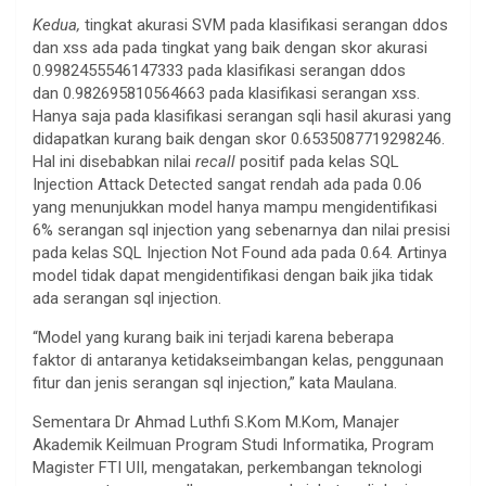
Kedua,
tingkat akurasi SVM pada klasifikasi serangan ddos
dan xss ada pada tingkat yang baik dengan skor akurasi
0.9982455546147333 pada klasifikasi serangan ddos
dan 0.982695810564663 pada klasifikasi serangan xss.
Hanya saja pada klasifikasi serangan sqli hasil akurasi yang
didapatkan kurang baik dengan skor 0.6535087719298246.
Hal ini disebabkan nilai
recall
positif pada kelas SQL
Injection Attack Detected sangat rendah ada pada 0.06
yang menunjukkan model hanya mampu mengidentifikasi
6% serangan sql injection yang sebenarnya dan nilai presisi
pada kelas SQL Injection Not Found ada pada 0.64. Artinya
model tidak dapat mengidentifikasi dengan baik jika tidak
ada serangan sql injection.
“Model yang kurang baik ini terjadi karena beberapa
faktor di antaranya ketidakseimbangan kelas, penggunaan
fitur dan jenis serangan sql injection,” kata Maulana.
Sementara Dr Ahmad Luthfi S.Kom M.Kom, Manajer
Akademik Keilmuan Program Studi Informatika, Program
Magister FTI UII, mengatakan, perkembangan teknologi