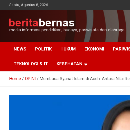
Skip
Sabtu, Agustus 8, 2026
to
content
media informasi pendidikan, budaya, pariwisata dan olahraga
NEWS
POLITIK
HUKUM
EKONOMI
PARIWI
TEKNOLOGI & IT
KESEHATAN
Home
OPINI
Membaca Syariat Islam di Aceh: Antara Nilai Re