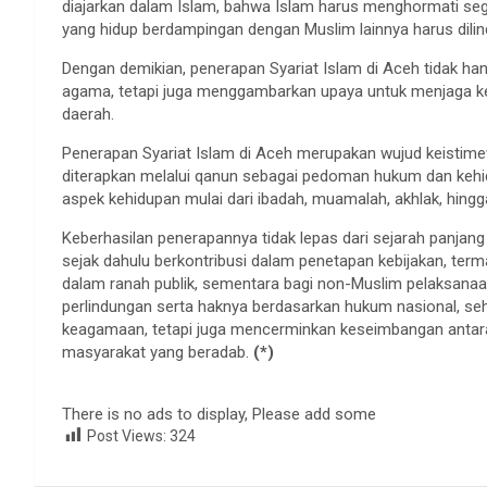
diajarkan dalam Islam, bahwa Islam harus menghormati s
yang hidup berdampingan dengan Muslim lainnya harus dilin
Dengan demikian, penerapan Syariat Islam di Aceh tidak h
agama, tetapi juga menggambarkan upaya untuk menjaga 
daerah.
Penerapan Syariat Islam di Aceh merupakan wujud keistime
diterapkan melalui qanun sebagai pedoman hukum dan kehi
aspek kehidupan mulai dari ibadah, muamalah, akhlak, hing
Keberhasilan penerapannya tidak lepas dari sejarah panjan
sejak dahulu berkontribusi dalam penetapan kebijakan, ter
dalam ranah publik, sementara bagi non-Muslim pelaksanaa
perlindungan serta haknya berdasarkan hukum nasional, seh
keagamaan, tetapi juga mencerminkan keseimbangan antara 
masyarakat yang beradab.
(*)
There is no ads to display, Please add some
Post Views:
324