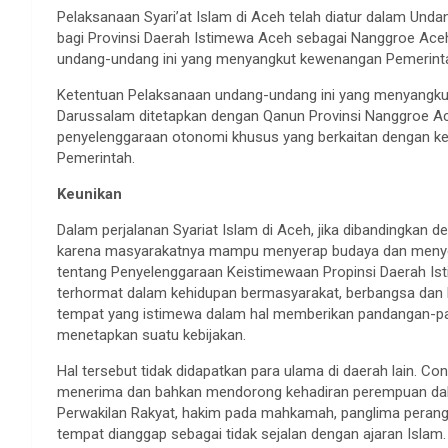
Pelaksanaan Syari’at Islam di Aceh telah diatur dalam U
bagi Provinsi Daerah Istimewa Aceh sebagai Nanggroe Ace
undang-undang ini yang menyangkut kewenangan Pemerinta
Ketentuan Pelaksanaan undang-undang ini yang menyangku
Darussalam ditetapkan dengan Qanun Provinsi Nanggroe Ac
penyelenggaraan otonomi khusus yang berkaitan dengan ke
Pemerintah.
Keunikan
Dalam perjalanan Syariat Islam di Aceh, jika dibandingkan d
karena masyarakatnya mampu menyerap budaya dan menyes
tentang Penyelenggaraan Keistimewaan Propinsi Daerah 
terhormat dalam kehidupan bermasyarakat, berbangsa dan
tempat yang istimewa dalam hal memberikan pandangan-p
menetapkan suatu kebijakan.
Hal tersebut tidak didapatkan para ulama di daerah lain. Co
menerima dan bahkan mendorong kehadiran perempuan dala
Perwakilan Rakyat, hakim pada mahkamah, panglima perang,
tempat dianggap sebagai tidak sejalan dengan ajaran Islam.