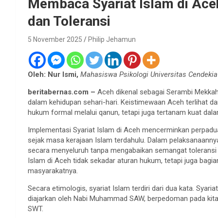
Membaca Syariat Islam di Aceh:
dan Toleransi
5 November 2025
Philip Jehamun
Oleh: Nur Ismi,
Mahasiswa Psikologi Universitas Cendekia 
beritabernas.com –
Aceh dikenal sebagai Serambi Mekkah.
dalam kehidupan sehari-hari. Keistimewaan Aceh terlihat da
hukum formal melalui qanun, tetapi juga tertanam kuat dal
Implementasi Syariat Islam di Aceh mencerminkan perpaduan a
sejak masa kerajaan Islam terdahulu. Dalam pelaksanaanny
secara menyeluruh tanpa mengabaikan semangat toleransi t
Islam di Aceh tidak sekadar aturan hukum, tetapi juga bagia
masyarakatnya.
Secara etimologis, syariat Islam terdiri dari dua kata. Sya
diajarkan oleh Nabi Muhammad SAW, berpedoman pada kitab 
SWT.