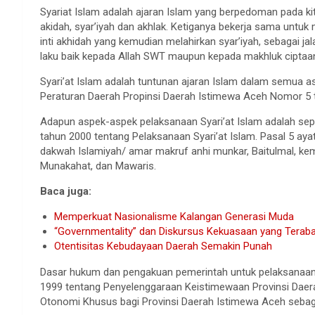
Syariat Islam adalah ajaran Islam yang berpedoman pada kit
akidah, syar’iyah dan akhlak. Ketiganya bekerja sama untu
inti akhidah yang kemudian melahirkan syar’iyah, sebagai j
laku baik kepada Allah SWT maupun kepada makhluk ciptaan
Syari’at Islam adalah tuntunan ajaran Islam dalam semua as
Peraturan Daerah Propinsi Daerah Istimewa Aceh Nomor 5 t
Adapun aspek-aspek pelaksanaan Syari’at Islam adalah se
tahun 2000 tentang Pelaksanaan Syari’at Islam. Pasal 5 ayat
dakwah Islamiyah/ amar makruf anhi munkar, Baitulmal, kem
Munakahat, dan Mawaris.
Baca juga:
Memperkuat Nasionalisme Kalangan Generasi Muda
“Governmentality” dan Diskursus Kekuasaan yang Teraba
Otentisitas Kebudayaan Daerah Semakin Punah
Dasar hukum dan pengakuan pemerintah untuk pelaksanaan S
1999 tentang Penyelenggaraan Keistimewaan Provinsi Dae
Otonomi Khusus bagi Provinsi Daerah Istimewa Aceh sebag