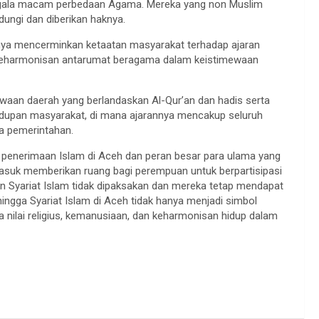
egala macam perbedaan Agama. Mereka yang non Muslim
dungi dan diberikan haknya.
anya mencerminkan ketaatan masyarakat terhadap ajaran
keharmonisan antarumat beragama dalam keistimewaan
waan daerah yang berlandaskan Al-Qur’an dan hadis serta
dupan masyarakat, di mana ajarannya mencakup seluruh
ga pemerintahan.
g penerimaan Islam di Aceh dan peran besar para ulama yang
masuk memberikan ruang bagi perempuan untuk berpartisipasi
n Syariat Islam tidak dipaksakan dan mereka tetap mendapat
ingga Syariat Islam di Aceh tidak hanya menjadi simbol
nilai religius, kemanusiaan, dan keharmonisan hidup dalam