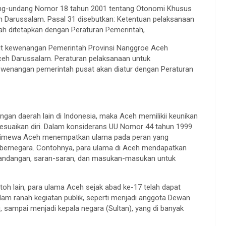
ndang-undang Nomor 18 tahun 2001 tentang Otonomi Khusus
h Darussalam. Pasal 31 disebutkan: Ketentuan pelaksanaan
h ditetapkan dengan Peraturan Pemerintah,
t kewenangan Pemerintah Provinsi Nanggroe Aceh
eh Darussalam. Peraturan pelaksanaan untuk
wenangan pemerintah pusat akan diatur dengan Peraturan
engan daerah lain di Indonesia, maka Aceh memilikii keunikan
uaikan diri. Dalam konsiderans UU Nomor 44 tahun 1999
Istimewa Aceh menempatkan ulama pada peran yang
 bernegara. Contohnya, para ulama di Aceh mendapatkan
andangan, saran-saran, dan masukan-masukan untuk
ntoh lain, para ulama Aceh sejak abad ke-17 telah dapat
m ranah kegiatan publik, seperti menjadi anggota Dewan
 sampai menjadi kepala negara (Sultan), yang di banyak