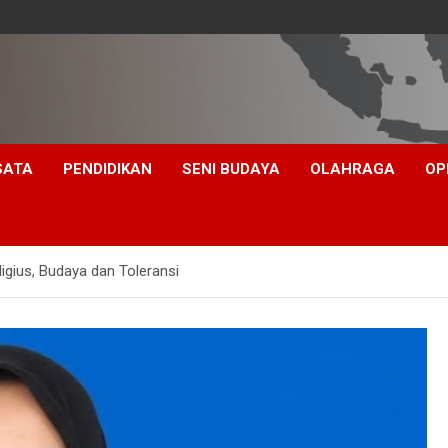
SATA
PENDIDIKAN
SENI BUDAYA
OLAHRAGA
OP
ligius, Budaya dan Toleransi