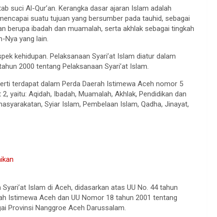
ab suci Al-Qur’an. Kerangka dasar ajaran Islam adalah
k mencapai suatu tujuan yang bersumber pada tauhid, sebagai
alan berupa ibadah dan muamalah, serta akhlak sebagai tingkah
-Nya yang lain.
pek kehidupan. Pelaksanaan Syari’at Islam diatur dalam
ahun 2000 tentang Pelaksanaan Syari’at Islam.
perti terdapat dalam Perda Daerah Istimewa Aceh nomor 5
 2, yaitu: Aqidah, Ibadah, Muamalah, Akhlak, Pendidikan dan
asyarakatan, Syiar Islam, Pembelaan Islam, Qadha, Jinayat,
ikan
yari’at Islam di Aceh, didasarkan atas UU No. 44 tahun
rah Istimewa Aceh dan UU Nomor 18 tahun 2001 tentang
ai Provinsi Nanggroe Aceh Darussalam.