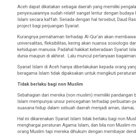
Aceh dapat dikatakan sebagai daerah yang memiliki pengala
penyesuaiannya sudah relatif sangat lentur dengan budaya 
Islam secara kaffah. Senada dengan hal tersebut, Daud Ra
project bagi perjuangan Syariat.
Kurangnya pemahaman terhadap Al-Qur’an akan membawa ke
universalitas, fleksibilitas, kering akan nuansa sosiologis
kehidupan manusia. Padahal hakikat keberadaan Syariat I
dunia maupun di akhirat. Lalu muncul pertanyaan bagaiman
Syariat Islam di Aceh hanya diberlakukan kepada orang ya
beragama Islam tidak dipaksakan untuk mengikuti peraturan
Tidak berlaku bagi non Muslim
Sebahagian dari mereka (non muslim) memiliki pandangan 
Islam mempunyai unsur pencegahan terhadap perbuatan-per
suasana hidup dalam sebuah daerah menjadi aman, damai, 
Hal ini dikarenakan Syariat Islam tidak berlaku bagi non M
menghargai peraturan Agama Islam, dan bila non Muslim me
orang Muslim tapi mereka dihukum dengan membayar denda 