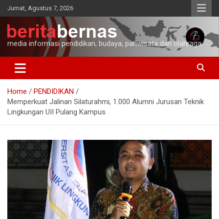
Skip
Jumat, Agustus 7, 2026
to
content
media informasi pendidikan, budaya, pariwisata dan olahraga
Home
PENDIDIKAN
Memperkuat Jalinan Silaturahmi, 1.000 Alumni Jurusan Teknik
Lingkungan UII Pulang Kampus