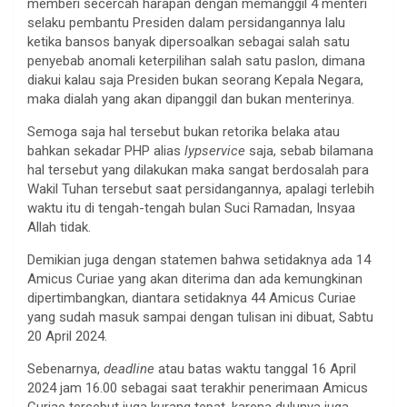
memberi secercah harapan dengan memanggil 4 menteri
selaku pembantu Presiden dalam persidangannya lalu
ketika bansos banyak dipersoalkan sebagai salah satu
penyebab anomali keterpilihan salah satu paslon, dimana
diakui kalau saja Presiden bukan seorang Kepala Negara,
maka dialah yang akan dipanggil dan bukan menterinya.
Semoga saja hal tersebut bukan retorika belaka atau
bahkan sekadar PHP alias
lypservice
saja, sebab bilamana
hal tersebut yang dilakukan maka sangat berdosalah para
Wakil Tuhan tersebut saat persidangannya, apalagi terlebih
waktu itu di tengah-tengah bulan Suci Ramadan, Insyaa
Allah tidak.
Demikian juga dengan statemen bahwa setidaknya ada 14
Amicus Curiae yang akan diterima dan ada kemungkinan
dipertimbangkan, diantara setidaknya 44 Amicus Curiae
yang sudah masuk sampai dengan tulisan ini dibuat, Sabtu
20 April 2024.
Sebenarnya,
deadline
atau batas waktu tanggal 16 April
2024 jam 16.00 sebagai saat terakhir penerimaan Amicus
Curiae tersebut juga kurang tepat, karena dulunya juga