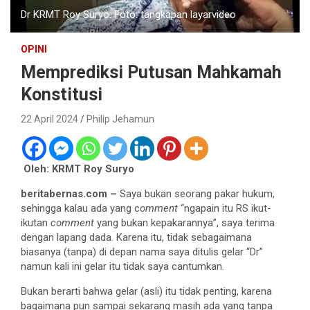
Dr KRMT Roy Suryo. Foto: tangkapan layarvideo
OPINI
Memprediksi Putusan Mahkamah
Konstitusi
22 April 2024
Philip Jehamun
Oleh: KRMT Roy Suryo
beritabernas.com –
Saya bukan seorang pakar hukum,
sehingga kalau ada yang c
omment
“ngapain itu RS ikut-
ikutan
comment
yang bukan kepakarannya”, saya terima
dengan lapang dada. Karena itu, tidak sebagaimana
biasanya (tanpa) di depan nama saya ditulis gelar “Dr”
namun kali ini gelar itu tidak saya cantumkan.
Bukan berarti bahwa gelar (asli) itu tidak penting, karena
bagaimana pun sampai sekarang masih ada yang tanpa