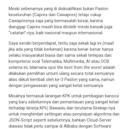
Meski sebenarnya yang di diskualifikasi bukan Paslon
keseluruhan (Capres dan Cawapres) tetapi cukup
Cawapresnya saja yang bermasalah besar, karena
dianggap Capres masih bisa ditolelir meski banyak juga
“catatan”-nya, baik nasional maupun internasional.
Saya sendiri berpendapat, tentu saja sekali lagi ini (maaf
jika ada yang tidak berkenan) karena benar-benar hanya
selaku masyarakat biasa dan sama sekali terlepas dari
kompetensi soal Telematika, Multimedia, AI atau OCB
selama ini, bilamana opsi t
he best from the worst
adalah
dilakukan pemilihan umum ulang secara total semuanya
alias diikuti kembali oleh ke-3 Paslon yang sama, namun
dengan pengawasan yang sangat ketat semuanya.
Misalnya termasuk larangan KPK untuk pembagian bansos
yang baru sebelumnya dan pemantauan yang sangat ketat
terhadap kinerja KPU, Bawaslu dan terutama Sirekap-nya
untuk menghindari settingan atau penyisipan algoritma dan
JSON-Script seperti sebelumnya, bahkan Cloud-Server
diawasi tidak perlu sampai di Alibaba dengan Software