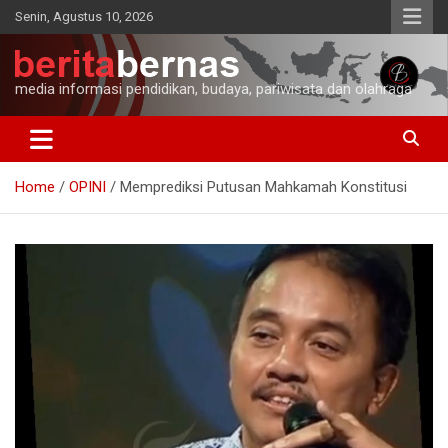
Skip
Senin, Agustus 10, 2026
to
content
media informasi pendidikan, budaya, pariwisata dan olahraga
Home
OPINI
Memprediksi Putusan Mahkamah Konstitusi