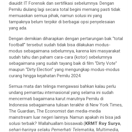
diauidit IT Forensik dan sertifikasi sebelumnya. Dengan
Pemilu diulang lagi secara total begini memang pasti tidak
memuaskan semua pihak, namun solusi ini yang
tampaknya belum terpikir di berbagai opsi penyelesaian
yang ada.
Dengan demikian diharapkan dengan pertarungan bak “total
football” tersebut sudah tidak bisa dilakukan modus-
modus sebagaimana sebelumnya, karena kini masyarakat
sudah tahu dan paham cara-cara (kotor) sebelumnya
sebagaimana yang sudah tayang baik di film “Dirty Vote”
maupun “Dirty Election” yang mengungkap modus-modus
curang hingga kejahatan Pemilu 2024.
Semua mata dan telinga mengawasi bahkan kalau perlu
undang pemantau internasional yang selama ini sudah
mencermati bagaimana karut marutnya Pemilu di
Indonesia sebagaimana tulisan terakhir di New York Times,
The Guardian, The Economist dan media-media
mainstream luar negeri lainnya. Namun apakah ini bisa jadi
solusi terbaik? Wallahuallam bissawab.(
KRMT Roy Suryo
,
sehari-harinya selaku Pemerhati Telematika, Multimedia,