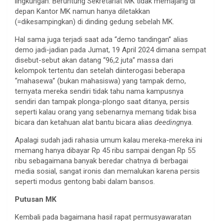
lingkungan. Beruntung Sekretariat MK tidak memajang di
depan Kantor MK namun hanya diletakkan
(=dikesampingkan) di dinding gedung sebelah MK.
Hal sama juga terjadi saat ada “demo tandingan” alias
demo jadi-jadian pada Jumat, 19 April 2024 dimana sempat
disebut-sebut akan datang “96,2 juta” massa dari
kelompok tertentu dan setelah diinterogasi beberapa
“mahasewa” (bukan mahasiswa) yang tampak demo,
ternyata mereka sendiri tidak tahu nama kampusnya
sendiri dan tampak plonga-plongo saat ditanya, persis
seperti kalau orang yang sebenarnya memang tidak bisa
bicara dan ketahuan alat bantu bicara alias
deeding
nya.
Apalagi sudah jadi rahasia umum kalau mereka-mereka ini
memang hanya dibayar Rp 45 ribu sampai dengan Rp 55
ribu sebagaimana banyak beredar chatnya di berbagai
media sosial, sangat ironis dan memalukan karena persis
seperti modus gentong babi dalam bansos.
Putusan MK
Kembali pada bagaimana hasil rapat permusyawaratan