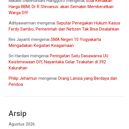
Mikaell Sweetdhiani Hanggoro
mengenai
Soal Kenaikan
Harga BBM, Dr R Stevanus: akan Semakin Memberatkan
Warga DIY
Adityawarman
mengenai
Seputar Penegakan Hukum Kasus
Ferdy Sambo, Pemerintah dan Netizen Tak Bisa Disalahkan
Rini Jayanti
mengenai
SMA Negeri 10 Yogyakarta
Mengadakan Kegiatan Keagamaan
Sri Hardani
mengenai
Peringatan Satu Dasawarsa UU
Keistimewaan DIY, Nayantaka Gelar Tirakatan di 392
Kalurahan
Philip Jehamun
mengenai
Orang Lansia yang Berdaya dan
Pendoa
Arsip
Agustus 2026