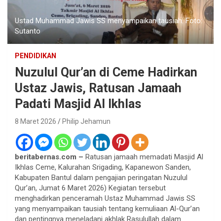
Ustad Muhammad Jawis SS menyampaikan tausiah. Foto:
Sutanto
PENDIDIKAN
Nuzulul Qur’an di Ceme Hadirkan
Ustaz Jawis, Ratusan Jamaah
Padati Masjid Al Ikhlas
8 Maret 2026
Philip Jehamun
beritabernas.com –
Ratusan jamaah memadati Masjid Al
Ikhlas Ceme, Kalurahan Srigading, Kapanewon Sanden,
Kabupaten Bantul dalam pengajian peringatan Nuzulul
Qur’an, Jumat 6 Maret 2026) Kegiatan tersebut
menghadirkan penceramah Ustaz Muhammad Jawis SS
yang menyampaikan tausiah tentang kemuliaan Al-Qur’an
dan pentingnya meneladani akhlak Rasulullah dalam