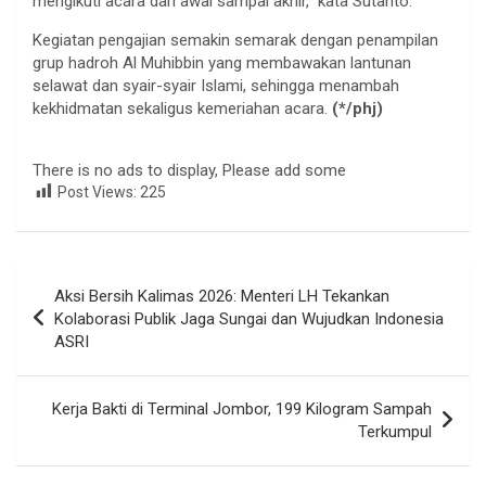
mengikuti acara dari awal sampai akhir,” kata Sutanto.
Kegiatan pengajian semakin semarak dengan penampilan
grup hadroh Al Muhibbin yang membawakan lantunan
selawat dan syair-syair Islami, sehingga menambah
kekhidmatan sekaligus kemeriahan acara.
(*/phj)
There is no ads to display, Please add some
Post Views:
225
Navigasi
Aksi Bersih Kalimas 2026: Menteri LH Tekankan
pos
Kolaborasi Publik Jaga Sungai dan Wujudkan Indonesia
ASRI
Kerja Bakti di Terminal Jombor, 199 Kilogram Sampah
Terkumpul