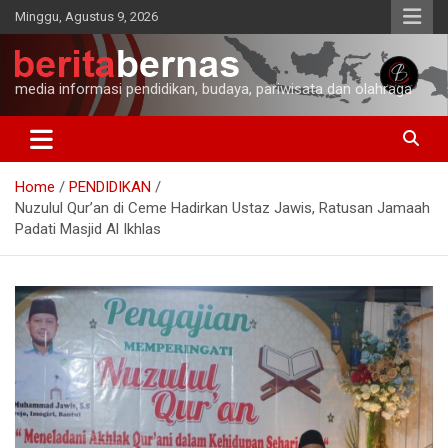
Skip
Minggu, Agustus 9, 2026
to
content
media informasi pendidikan, budaya, pariwisata dan olahraga
Home
PENDIDIKAN
Nuzulul Qur’an di Ceme Hadirkan Ustaz Jawis, Ratusan Jamaah
Padati Masjid Al Ikhlas