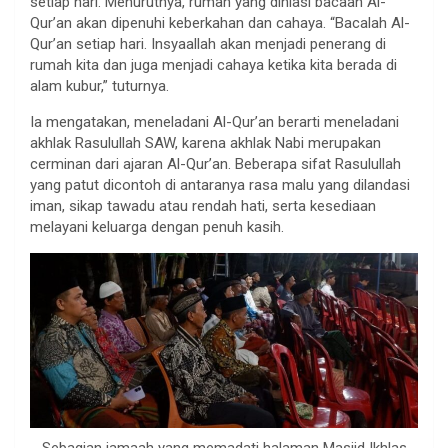
setiap hari. Menurutnya, rumah yang dihiasi bacaan Al-
Qur’an akan dipenuhi keberkahan dan cahaya. “Bacalah Al-
Qur’an setiap hari. Insyaallah akan menjadi penerang di
rumah kita dan juga menjadi cahaya ketika kita berada di
alam kubur,” tuturnya.
Ia mengatakan, meneladani Al-Qur’an berarti meneladani
akhlak Rasulullah SAW, karena akhlak Nabi merupakan
cerminan dari ajaran Al-Qur’an. Beberapa sifat Rasulullah
yang patut dicontoh di antaranya rasa malu yang dilandasi
iman, sikap tawadu atau rendah hati, serta kesediaan
melayani keluarga dengan penuh kasih.
Sebagian jamaah yang memadati halaman Masjid Ikhlas