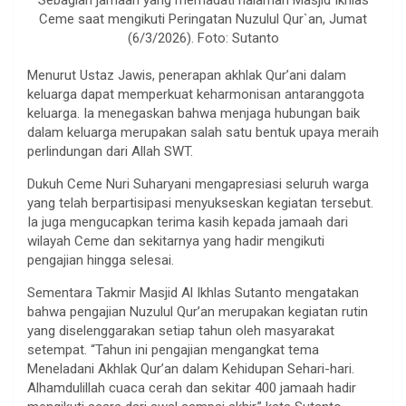
Ceme saat mengikuti Peringatan Nuzulul Qur`an, Jumat
(6/3/2026). Foto: Sutanto
Menurut Ustaz Jawis, penerapan akhlak Qur’ani dalam
keluarga dapat memperkuat keharmonisan antaranggota
keluarga. Ia menegaskan bahwa menjaga hubungan baik
dalam keluarga merupakan salah satu bentuk upaya meraih
perlindungan dari Allah SWT.
Dukuh Ceme Nuri Suharyani mengapresiasi seluruh warga
yang telah berpartisipasi menyukseskan kegiatan tersebut.
Ia juga mengucapkan terima kasih kepada jamaah dari
wilayah Ceme dan sekitarnya yang hadir mengikuti
pengajian hingga selesai.
Sementara Takmir Masjid Al Ikhlas Sutanto mengatakan
bahwa pengajian Nuzulul Qur’an merupakan kegiatan rutin
yang diselenggarakan setiap tahun oleh masyarakat
setempat. “Tahun ini pengajian mengangkat tema
Meneladani Akhlak Qur’an dalam Kehidupan Sehari-hari.
Alhamdulillah cuaca cerah dan sekitar 400 jamaah hadir