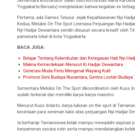
Sementara koordinator salah satu komunitas Nana Karoli
Yogyakarta Bersatu) menjelaskan bahwa kegiatan ini terbag
Pertama, ada Games Telusur Jejak Kepahlawanan Nyi Hadja
Kedua, Melukis On The Spot Linimasa Perjuangan Nyi Hadj
Nyi Hadjar Dewantara sendiri disusun secara kreatif oleh 
pariwisata lokal di kota Yogyakarta.
BACA JUGA:
Belajar Tentang Kelembutan dan Ketegasan Hati Nyi Had
Makna Kemerdekaan Menurut Ki Hadjar Dewantara
Generasi Muda Perlu Mengenal Wayang Kulit
Promosi Seni Budaya Nusantara, Gentra Lestari Budaya T
Sementara Melukis On The Spot dikoordinatori oleh Kuss Ind
sudah terkenal dan memiliki karya-karya maestro.
Menurut Kuss Indarto, karya lukisan on the spot di Tamans
kecintaan para seniman lukis atas perjuangan Nyi Hadjar
Ia berharap Tamansiswa kelak mampu mewadahi aspirasi pa
berpameran secara rutin serta mampu mendatangkan kolekto