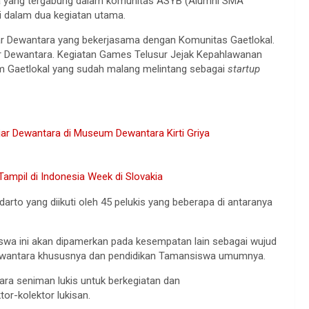
na yang tergabung dalam komunitas ASYB (Alumni SMA
i dalam dua kegiatan utama.
r Dewantara yang bekerjasama dengan Komunitas Gaetlokal.
ar Dewantara. Kegiatan Games Telusur Jejak Kepahlawanan
Tim Gaetlokal yang sudah malang melintang sebagai
startup
jar Dewantara di Museum Dewantara Kirti Griya
ampil di Indonesia Week di Slovakia
arto yang diikuti oleh 45 pelukis yang beberapa di antaranya
iswa ini akan dipamerkan pada kesempatan lain sebagai wujud
 Dewantara khususnya dan pendidikan Tamansiswa umumnya.
ra seniman lukis untuk berkegiatan dan
r-kolektor lukisan.