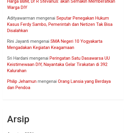
Harga BBM, Dr R Stevanus: akan Semakin Memberatkan
Warga DIY
Adityawarman
mengenai
Seputar Penegakan Hukum
Kasus Ferdy Sambo, Pemerintah dan Netizen Tak Bisa
Disalahkan
Rini Jayanti
mengenai
SMA Negeri 10 Yogyakarta
Mengadakan Kegiatan Keagamaan
Sri Hardani
mengenai
Peringatan Satu Dasawarsa UU
Keistimewaan DIY, Nayantaka Gelar Tirakatan di 392
Kalurahan
Philip Jehamun
mengenai
Orang Lansia yang Berdaya
dan Pendoa
Arsip