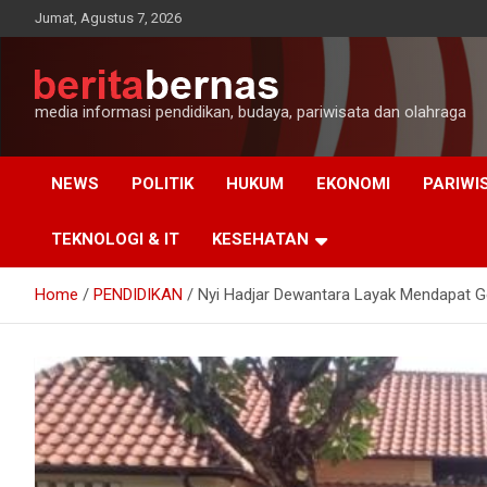
Skip
Jumat, Agustus 7, 2026
to
content
media informasi pendidikan, budaya, pariwisata dan olahraga
NEWS
POLITIK
HUKUM
EKONOMI
PARIWI
TEKNOLOGI & IT
KESEHATAN
Home
PENDIDIKAN
Nyi Hadjar Dewantara Layak Mendapat G