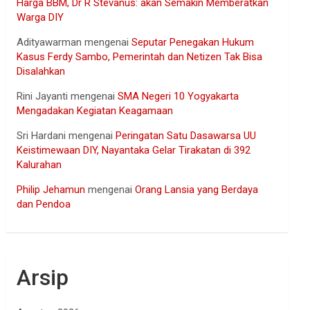
Harga BBM, Dr R Stevanus: akan Semakin Memberatkan
Warga DIY
Adityawarman
mengenai
Seputar Penegakan Hukum
Kasus Ferdy Sambo, Pemerintah dan Netizen Tak Bisa
Disalahkan
Rini Jayanti
mengenai
SMA Negeri 10 Yogyakarta
Mengadakan Kegiatan Keagamaan
Sri Hardani
mengenai
Peringatan Satu Dasawarsa UU
Keistimewaan DIY, Nayantaka Gelar Tirakatan di 392
Kalurahan
Philip Jehamun
mengenai
Orang Lansia yang Berdaya
dan Pendoa
Arsip