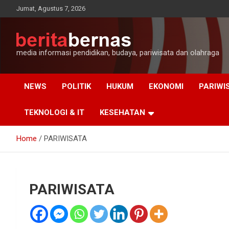
Skip
Jumat, Agustus 7, 2026
to
content
media informasi pendidikan, budaya, pariwisata dan olahraga
NEWS
POLITIK
HUKUM
EKONOMI
PARIWI
TEKNOLOGI & IT
KESEHATAN
Home
PARIWISATA
PARIWISATA