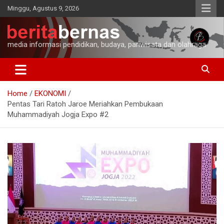
Skip
Minggu, Agustus 9, 2026
to
content
media informasi pendidikan, budaya, pariwisata dan olahraga
Home
EKONOMI
Pentas Tari Ratoh Jaroe Meriahkan Pembukaan
Muhammadiyah Jogja Expo #2