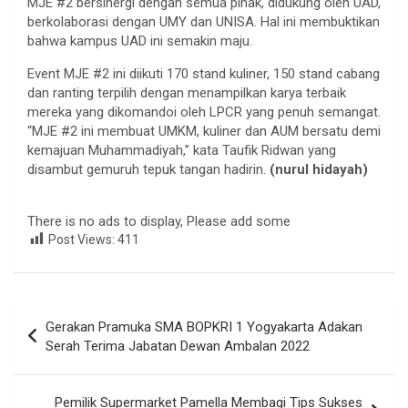
MJE #2 bersinergi dengan semua pihak, didukung oleh UAD,
berkolaborasi dengan UMY dan UNISA. Hal ini membuktikan
bahwa kampus UAD ini semakin maju.
Event MJE #2 ini diikuti 170 stand kuliner, 150 stand cabang
dan ranting terpilih dengan menampilkan karya terbaik
mereka yang dikomandoi oleh LPCR yang penuh semangat.
“MJE #2 ini membuat UMKM, kuliner dan AUM bersatu demi
kemajuan Muhammadiyah,” kata Taufik Ridwan yang
disambut gemuruh tepuk tangan hadirin.
(nurul hidayah)
There is no ads to display, Please add some
Post Views:
411
Navigasi
Gerakan Pramuka SMA BOPKRI 1 Yogyakarta Adakan
pos
Serah Terima Jabatan Dewan Ambalan 2022
Pemilik Supermarket Pamella Membagi Tips Sukses