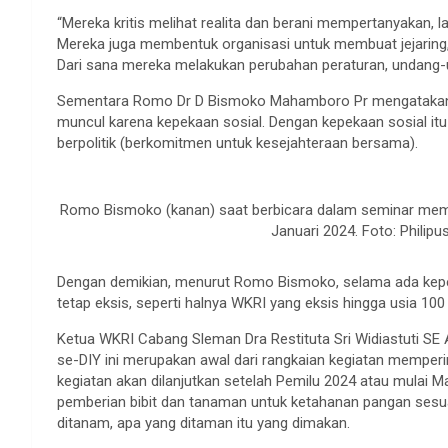
“Mereka kritis melihat realita dan berani mempertanyakan, 
Mereka juga membentuk organisasi untuk membuat jejaring
Dari sana mereka melakukan perubahan peraturan, undang-u
Sementara Romo Dr D Bismoko Mahamboro Pr mengatakan, o
muncul karena kepekaan sosial. Dengan kepekaan sosial itu
berpolitik (berkomitmen untuk kesejahteraan bersama).
Romo Bismoko (kanan) saat berbicara dalam seminar memp
Januari 2024. Foto: Phili
Dengan demikian, menurut Romo Bismoko, selama ada kepek
tetap eksis, seperti halnya WKRI yang eksis hingga usia 100
Ketua WKRI Cabang Sleman Dra Restituta Sri Widiastuti SE
se-DIY ini merupakan awal dari rangkaian kegiatan memperi
kegiatan akan dilanjutkan setelah Pemilu 2024 atau mulai M
pemberian bibit dan tanaman untuk ketahanan pangan sesuai
ditanam, apa yang ditaman itu yang dimakan.