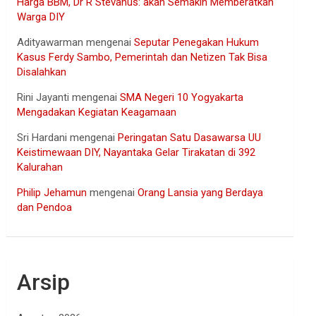
Harga BBM, Dr R Stevanus: akan Semakin Memberatkan
Warga DIY
Adityawarman
mengenai
Seputar Penegakan Hukum
Kasus Ferdy Sambo, Pemerintah dan Netizen Tak Bisa
Disalahkan
Rini Jayanti
mengenai
SMA Negeri 10 Yogyakarta
Mengadakan Kegiatan Keagamaan
Sri Hardani
mengenai
Peringatan Satu Dasawarsa UU
Keistimewaan DIY, Nayantaka Gelar Tirakatan di 392
Kalurahan
Philip Jehamun
mengenai
Orang Lansia yang Berdaya
dan Pendoa
Arsip