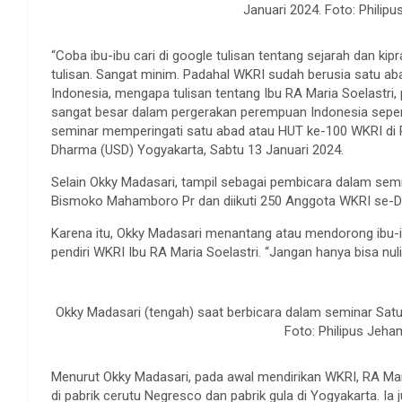
Januari 2024. Foto: Phili
“Coba ibu-ibu cari di google tulisan tentang sejarah dan kip
tulisan. Sangat minim. Padahal WKRI sudah berusia satu ab
Indonesia, mengapa tulisan tentang Ibu RA Maria Soelastri, 
sangat besar dalam pergerakan perempuan Indonesia seperti
seminar memperingati satu abad atau HUT ke-100 WKRI di R
Dharma (USD) Yogyakarta, Sabtu 13 Januari 2024.
Selain Okky Madasari, tampil sebagai pembicara dalam sem
Bismoko Mahamboro Pr dan diikuti 250 Anggota WKRI se-DI
Karena itu, Okky Madasari menantang atau mendorong ibu-
pendiri WKRI Ibu RA Maria Soelastri. “Jangan hanya bisa n
Okky Madasari (tengah) saat berbicara dalam seminar Satu
Foto: Philipus Jeh
Menurut Okky Madasari, pada awal mendirikan WKRI, RA Mar
di pabrik cerutu Negresco dan pabrik gula di Yogyakarta. I