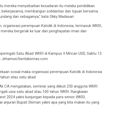
lalu mereka menyebarkan kesadaran itu melalui pendidikan.
, bekerjasama, membangun solidaritas dan tujuan bersama.
ndang dan sebagainya,” kata Okky Madasari.
rganisasi perempuan Katolik di Indonesia, termasuk WKRI,
 mereka bergerak ke luar dari penghayatan iman dan
eringati Satu Abad WKRI di Kampus II Mrican USD, Sabtu 13
pus Jehamun/beritabernas.com
aan sosial maka organisasi perempuan Katolik di Indonesia
 tahun atau satu abad.
 Ak CA mengatakan, seminar yang diikuti 250 anggota WKRI
ngati usia satu abad atau 100 tahun WKRI. Rangkaian
aret 2024 yakni kunjungan kepada para senior WKRI,
 anjuran Bupati Sleman yakni apa yang kita makan itu yang