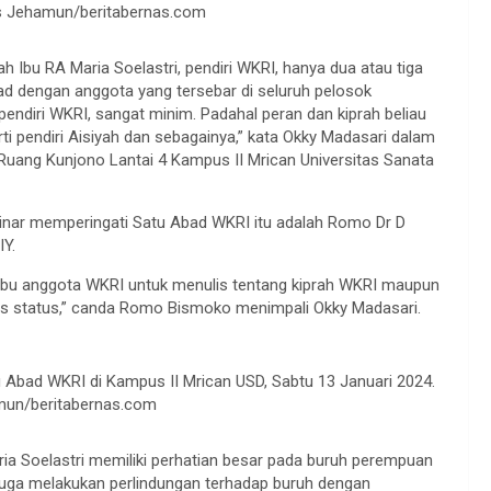
pus Jehamun/beritabernas.com
rah Ibu RA Maria Soelastri, pendiri WKRI, hanya dua atau tiga
ad dengan anggota yang tersebar di seluruh pelosok
pendiri WKRI, sangat minim. Padahal peran dan kiprah beliau
 pendiri Aisiyah dan sebagainya,” kata Okky Madasari dalam
uang Kunjono Lantai 4 Kampus II Mrican Universitas Sanata
inar memperingati Satu Abad WKRI itu adalah Romo Dr D
Y.
ibu anggota WKRI untuk menulis tentang kiprah WKRI maupun
ulis status,” canda Romo Bismoko menimpali Okky Madasari.
 Abad WKRI di Kampus II Mrican USD, Sabtu 13 Januari 2024.
amun/beritabernas.com
ia Soelastri memiliki perhatian besar pada buruh perempuan
a juga melakukan perlindungan terhadap buruh dengan