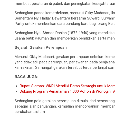
membuat peraturan di pabrik dan peningkatan kesejahteraan
Sedangkan pasca kemerdekaan, menurut Okky Madasari, Ib
Sementara Nyi Hadjar Dewantara bersama Suwardi Suryaning
Partiy untuk memberikan cara pandang baru bagi orang Bel
Sedangkan Nyai Ahmad Dahlan (1872-1946) yang mendirika
usaha batik Kauman dan memberikan pendidikan serta men
Sejarah Gerakan Perempuan
Menurut Okky Madasari, gerakan perempuan sebelum kemerd
yang tidak adil pada perempuan, perlawanan pada penjajah
kemiskinan. Semangat gerakan tersebut terus berlanjut sam
BACA JUGA:
Bupati Sleman: WKRI Memiliki Peran Strategis untuk Me
Dukung Program Penanaman 1.000 Pohon di Wonogiri,
Sedangkan pola gerakan perempuan dimulai dari seseoran
sebagai jalan perjuangan, kemudian mengorganisir, memban
perubahan sistem.