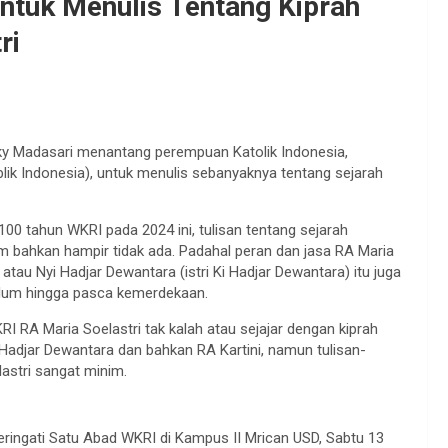
ntuk Menulis Tentang Kiprah
ri
kky Madasari menantang perempuan Katolik Indonesia,
ik Indonesia), untuk menulis sebanyaknya tentang sejarah
00 tahun WKRI pada 2024 ini, tulisan tentang sejarah
m bahkan hampir tidak ada. Padahal peran dan jasa RA Maria
tau Nyi Hadjar Dewantara (istri Ki Hadjar Dewantara) itu juga
lum hingga pasca kemerdekaan.
I RA Maria Soelastri tak kalah atau sejajar dengan kiprah
 Hadjar Dewantara dan bahkan RA Kartini, namun tulisan-
lastri sangat minim.
ingati Satu Abad WKRI di Kampus II Mrican USD, Sabtu 13