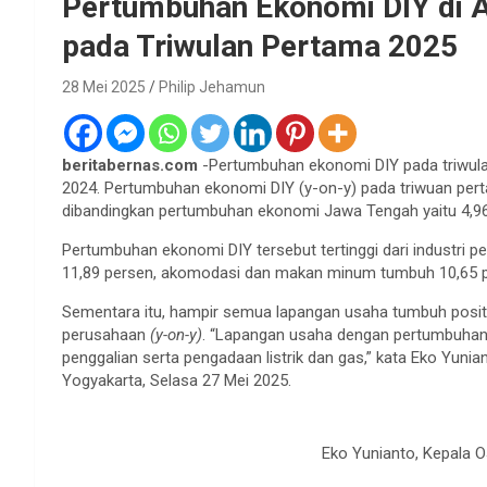
Pertumbuhan Ekonomi DIY di A
pada Triwulan Pertama 2025
28 Mei 2025
Philip Jehamun
beritabernas.com
-Pertumbuhan ekonomi DIY pada triwulan
2024. Pertumbuhan ekonomi DIY (y-on-y) pada triwuan perta
dibandingkan pertumbuhan ekonomi Jawa Tengah yaitu 4,96
Pertumbuhan ekonomi DIY tersebut tertinggi dari industri p
11,89 persen, akomodasi dan makan minum tumbuh 10,65 pe
Sementara itu, hampir semua lapangan usaha tumbuh positif
perusahaan
(y-on-y)
. “Lapangan usaha dengan pertumbuhan t
penggalian serta pengadaan listrik dan gas,” kata Eko Yunia
Yogyakarta, Selasa 27 Mei 2025.
Eko Yunianto, Kepala 