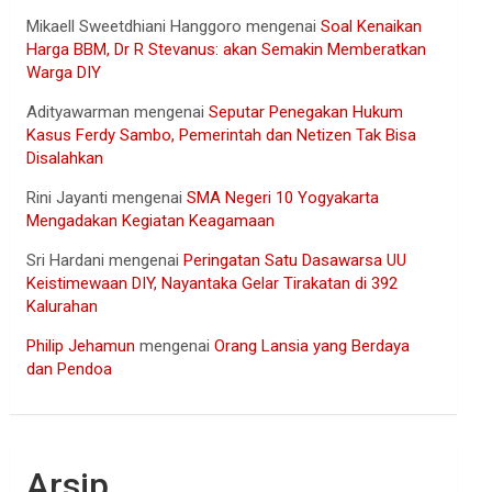
Mikaell Sweetdhiani Hanggoro
mengenai
Soal Kenaikan
Harga BBM, Dr R Stevanus: akan Semakin Memberatkan
Warga DIY
Adityawarman
mengenai
Seputar Penegakan Hukum
Kasus Ferdy Sambo, Pemerintah dan Netizen Tak Bisa
Disalahkan
Rini Jayanti
mengenai
SMA Negeri 10 Yogyakarta
Mengadakan Kegiatan Keagamaan
Sri Hardani
mengenai
Peringatan Satu Dasawarsa UU
Keistimewaan DIY, Nayantaka Gelar Tirakatan di 392
Kalurahan
Philip Jehamun
mengenai
Orang Lansia yang Berdaya
dan Pendoa
Arsip