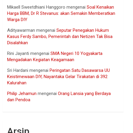
Mikaell Sweetdhiani Hanggoro
mengenai
Soal Kenaikan
Harga BBM, Dr R Stevanus: akan Semakin Memberatkan
Warga DIY
Adityawarman
mengenai
Seputar Penegakan Hukum
Kasus Ferdy Sambo, Pemerintah dan Netizen Tak Bisa
Disalahkan
Rini Jayanti
mengenai
SMA Negeri 10 Yogyakarta
Mengadakan Kegiatan Keagamaan
Sri Hardani
mengenai
Peringatan Satu Dasawarsa UU
Keistimewaan DIY, Nayantaka Gelar Tirakatan di 392
Kalurahan
Philip Jehamun
mengenai
Orang Lansia yang Berdaya
dan Pendoa
Arsip