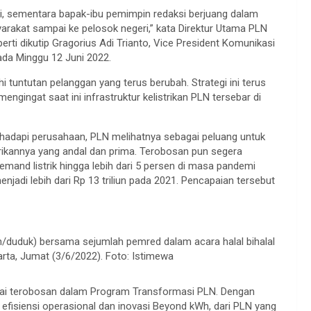
ri, sementara bapak-ibu pemimpin redaksi berjuang dalam
rakat sampai ke pelosok negeri,” kata Direktur Utama PLN
ti dikutip Gragorius Adi Trianto, Vice President Komunikasi
da Minggu 12 Juni 2022.
tuntutan pelanggan yang terus berubah. Strategi ini terus
gingat saat ini infrastruktur kelistrikan PLN tersebar di
ihadapi perusahaan, PLN melihatnya sebagai peluang untuk
rikannya yang andal dan prima. Terobosan pun segera
mand listrik hingga lebih dari 5 persen di masa pandemi
njadi lebih dari Rp 13 triliun pada 2021. Pencapaian tersebut
/duduk) bersama sejumlah pemred dalam acara halal bihalal
rta, Jumat (3/6/2022). Foto: Istimewa
gai terobosan dalam Program Transformasi PLN. Dengan
n efisiensi operasional dan inovasi Beyond kWh, dari PLN yang