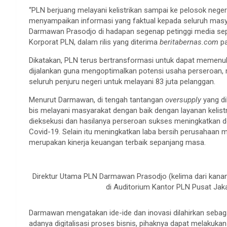
“PLN berjuang melayani kelistrikan sampai ke pelosok nege
menyampaikan informasi yang faktual kepada seluruh masya
Darmawan Prasodjo di hadapan segenap petinggi media seper
Korporat PLN, dalam rilis yang diterima
beritabernas.com
pa
Dikatakan, PLN terus bertransformasi untuk dapat memenuhi 
dijalankan guna mengoptimalkan potensi usaha perseroan, men
seluruh penjuru negeri untuk melayani 83 juta pelanggan.
Menurut Darmawan, di tengah tantangan
oversupply
yang d
bis melayani masyarakat dengan baik dengan layanan kelist
dieksekusi dan hasilanya perseroan sukses meningkatkan de
Covid-19. Selain itu meningkatkan laba bersih perusahaan me
merupakan kinerja keuangan terbaik sepanjang masa.
Direktur Utama PLN Darmawan Prasodjo (kelima dari kanan
di Auditorium Kantor PLN Pusat Jaka
Darmawan mengatakan ide-ide dan inovasi dilahirkan seba
adanya digitalisasi proses bisnis, pihaknya dapat melakuka