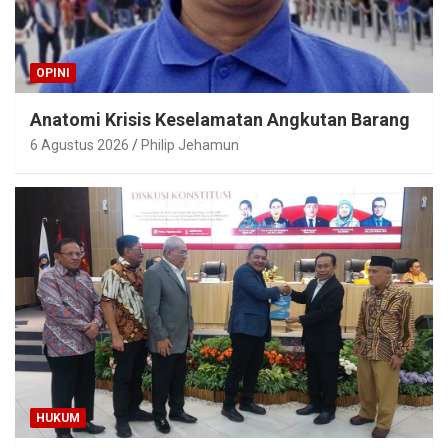
OPINI
Anatomi Krisis Keselamatan Angkutan Barang
6 Agustus 2026
Philip Jehamun
HUKUM