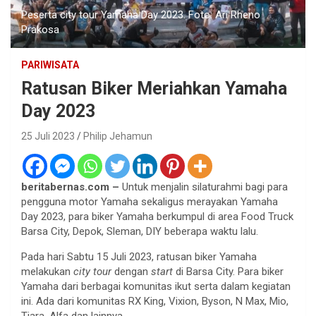
Peserta city tour Yamaha Day 2023. Foto: Ari Rheno
Prakosa
PARIWISATA
Ratusan Biker Meriahkan Yamaha
Day 2023
25 Juli 2023
Philip Jehamun
beritabernas.com –
Untuk menjalin silaturahmi bagi para
pengguna motor Yamaha sekaligus merayakan Yamaha
Day 2023, para biker Yamaha berkumpul di area Food Truck
Barsa City, Depok, Sleman, DIY beberapa waktu lalu.
Pada hari Sabtu 15 Juli 2023, ratusan biker Yamaha
melakukan
city tour
dengan
start
di Barsa City. Para biker
Yamaha dari berbagai komunitas ikut serta dalam kegiatan
ini. Ada dari komunitas RX King, Vixion, Byson, N Max, Mio,
Tiara, Alfa dan lainnya.