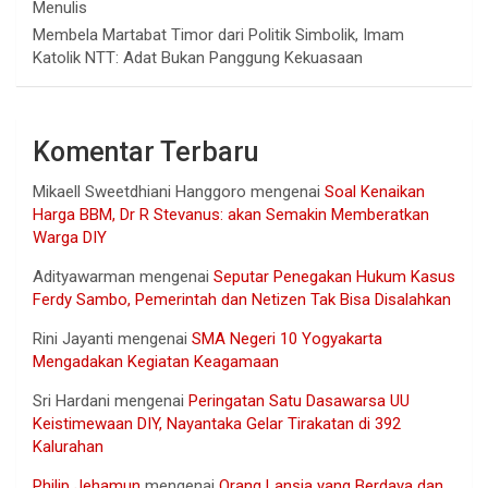
Menulis
Membela Martabat Timor dari Politik Simbolik, Imam
Katolik NTT: Adat Bukan Panggung Kekuasaan
Komentar Terbaru
Mikaell Sweetdhiani Hanggoro
mengenai
Soal Kenaikan
Harga BBM, Dr R Stevanus: akan Semakin Memberatkan
Warga DIY
Adityawarman
mengenai
Seputar Penegakan Hukum Kasus
Ferdy Sambo, Pemerintah dan Netizen Tak Bisa Disalahkan
Rini Jayanti
mengenai
SMA Negeri 10 Yogyakarta
Mengadakan Kegiatan Keagamaan
Sri Hardani
mengenai
Peringatan Satu Dasawarsa UU
Keistimewaan DIY, Nayantaka Gelar Tirakatan di 392
Kalurahan
Philip Jehamun
mengenai
Orang Lansia yang Berdaya dan