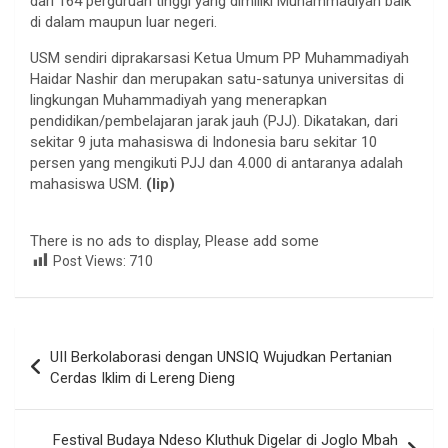
dari 164 perguruan tinggi yang dimiliki Muhammadiyah baik
di dalam maupun luar negeri.
USM sendiri diprakarsasi Ketua Umum PP Muhammadiyah
Haidar Nashir dan merupakan satu-satunya universitas di
lingkungan Muhammadiyah yang menerapkan
pendidikan/pembelajaran jarak jauh (PJJ). Dikatakan, dari
sekitar 9 juta mahasiswa di Indonesia baru sekitar 10
persen yang mengikuti PJJ dan 4.000 di antaranya adalah
mahasiswa USM.
(lip)
There is no ads to display, Please add some
Post Views:
710
Navigasi
UII Berkolaborasi dengan UNSIQ Wujudkan Pertanian
pos
Cerdas Iklim di Lereng Dieng
Festival Budaya Ndeso Kluthuk Digelar di Joglo Mbah