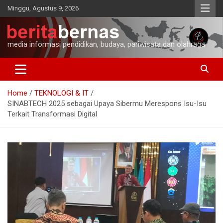
Skip
Minggu, Agustus 9, 2026
to
content
media informasi pendidikan, budaya, pariwisata dan olahraga
Home
TEKNOLOGI & IT
SINABTECH 2025 sebagai Upaya Sibermu Merespons Isu-Isu
Terkait Transformasi Digital