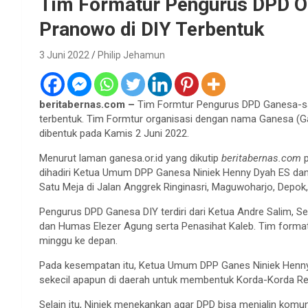
Tim Formatur Pengurus DPD Or
Pranowo di DIY Terbentuk
3 Juni 2022
Philip Jehamun
beritabernas.com –
Tim Formtur Pengurus DPD Ganesa-sal
terbentuk. Tim Formtur organisasi dengan nama Ganesa (Gan
dibentuk pada Kamis 2 Juni 2022.
Menurut laman ganesa.or.id yang dikutip
beritabernas.com
p
dihadiri Ketua Umum DPP Ganesa Niniek Henny Dyah ES da
Satu Meja di Jalan Anggrek Ringinasri, Maguwoharjo, Depok,
Pengurus DPD Ganesa DIY terdiri dari Ketua Andre Salim, Se
dan Humas Elezer Agung serta Penasihat Kaleb. Tim form
minggu ke depan.
Pada kesempatan itu, Ketua Umum DPP Ganes Niniek Henny
sekecil apapun di daerah untuk membentuk Korda-Korda R
Selain itu, Niniek menekankan agar DPD bisa menjalin ko