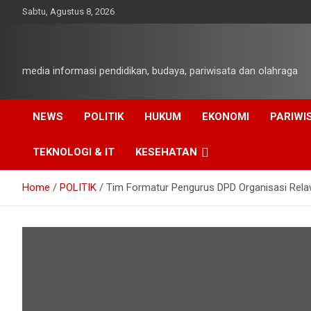
Skip
Sabtu, Agustus 8, 2026
to
content
media informasi pendidikan, budaya, pariwisata dan olahraga
NEWS
POLITIK
HUKUM
EKONOMI
PARIWI
TEKNOLOGI & IT
KESEHATAN
Home
POLITIK
Tim Formatur Pengurus DPD Organisasi Rela