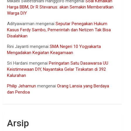
Mikaell Sweetdhiani Hanggoro
mengenai
Soal Kenaikan
Harga BBM, Dr R Stevanus: akan Semakin Memberatkan
Warga DIY
Adityawarman
mengenai
Seputar Penegakan Hukum
Kasus Ferdy Sambo, Pemerintah dan Netizen Tak Bisa
Disalahkan
Rini Jayanti
mengenai
SMA Negeri 10 Yogyakarta
Mengadakan Kegiatan Keagamaan
Sri Hardani
mengenai
Peringatan Satu Dasawarsa UU
Keistimewaan DIY, Nayantaka Gelar Tirakatan di 392
Kalurahan
Philip Jehamun
mengenai
Orang Lansia yang Berdaya
dan Pendoa
Arsip