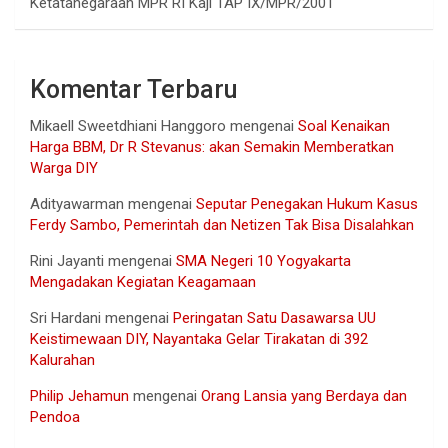
Ketatanegaraan MPR RI Kaji TAP IX/MPR/2001
Komentar Terbaru
Mikaell Sweetdhiani Hanggoro
mengenai
Soal Kenaikan
Harga BBM, Dr R Stevanus: akan Semakin Memberatkan
Warga DIY
Adityawarman
mengenai
Seputar Penegakan Hukum Kasus
Ferdy Sambo, Pemerintah dan Netizen Tak Bisa Disalahkan
Rini Jayanti
mengenai
SMA Negeri 10 Yogyakarta
Mengadakan Kegiatan Keagamaan
Sri Hardani
mengenai
Peringatan Satu Dasawarsa UU
Keistimewaan DIY, Nayantaka Gelar Tirakatan di 392
Kalurahan
Philip Jehamun
mengenai
Orang Lansia yang Berdaya dan
Pendoa