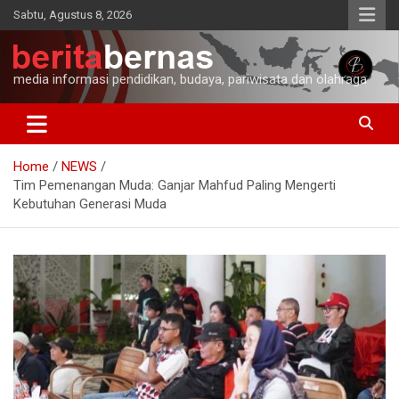
Skip
Sabtu, Agustus 8, 2026
to
content
media informasi pendidikan, budaya, pariwisata dan olahraga
Home
NEWS
Tim Pemenangan Muda: Ganjar Mahfud Paling Mengerti
Kebutuhan Generasi Muda