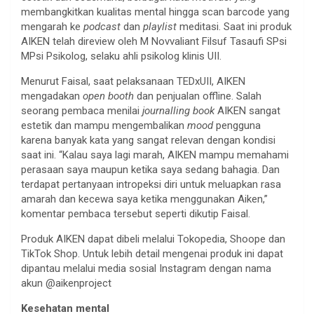
membangkitkan kualitas mental hingga scan barcode yang
mengarah ke
podcast
dan
playlist
meditasi. Saat ini produk
AIKEN telah direview oleh M Novvaliant Filsuf Tasaufi SPsi
MPsi Psikolog, selaku ahli psikolog klinis UII.
Menurut Faisal, saat pelaksanaan TEDxUII, AIKEN
mengadakan
open booth
dan penjualan offline. Salah
seorang pembaca menilai
journalling book
AIKEN sangat
estetik dan mampu mengembalikan
mood
pengguna
karena banyak kata yang sangat relevan dengan kondisi
saat ini. “Kalau saya lagi marah, AIKEN mampu memahami
perasaan saya maupun ketika saya sedang bahagia. Dan
terdapat pertanyaan intropeksi diri untuk meluapkan rasa
amarah dan kecewa saya ketika menggunakan Aiken,”
komentar pembaca tersebut seperti dikutip Faisal.
Produk AIKEN dapat dibeli melalui Tokopedia, Shoope dan
TikTok Shop. Untuk lebih detail mengenai produk ini dapat
dipantau melalui media sosial Instagram dengan nama
akun @aikenproject
Kesehatan mental