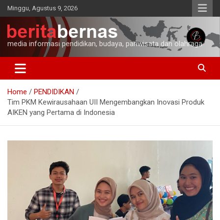
Skip
Minggu, Agustus 9, 2026
to
content
media informasi pendidikan, budaya, pariwisata dan olahraga
Home
PENDIDIKAN
Tim PKM Kewirausahaan UII Mengembangkan Inovasi Produk
AIKEN yang Pertama di Indonesia