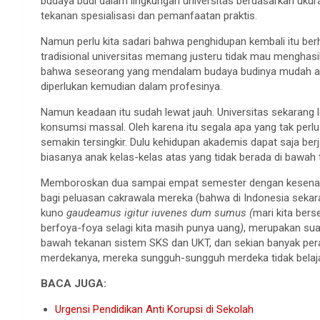
budaya budi dalam lingkungan universitas berdasarkan uku
tekanan spesialisasi dan pemanfaatan praktis.
Namun perlu kita sadari bahwa penghidupan kembali itu ber
tradisional universitas memang justeru tidak mau menghasil
bahwa seseorang yang mendalam budaya budinya mudah ak
diperlukan kemudian dalam profesinya.
Namun keadaan itu sudah lewat jauh. Universitas sekarang 
konsumsi massal. Oleh karena itu segala apa yang tak perlu 
semakin tersingkir. Dulu kehidupan akademis dapat saja ber
biasanya anak kelas-kelas atas yang tidak berada di bawah
Memboroskan dua sampai empat semester dengan kesenang
bagi peluasan cakrawala mereka (bahwa di Indonesia seka
kuno
gaudeamus igitur iuvenes dum sumus (
mari kita bers
berfoya-foya selagi kita masih punya uang
)
, merupakan sua
bawah tekanan sistem SKS dan UKT, dan sekian banyak peratu
merdekanya, mereka sungguh-sungguh merdeka tidak belaja
BACA JUGA:
Urgensi Pendidikan Anti Korupsi di Sekolah