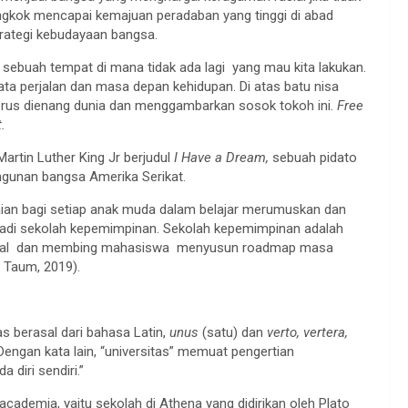
ongkok mencapai kemajuan peradaban yang tinggi di abad
rategi kebudayaan bangsa.
ebuah tempat di mana tidak ada lagi yang mau kita lakukan.
ata perjalan dan masa depan kehidupan. Di atas batu nisa
 terus dienang dunia dan menggambarkan sosok tokoh ini.
Free
.
artin Luther King Jr berjudul
I Have a Dream,
sebuah pidato
gunan bangsa Amerika Serikat.
aian bagi setiap anak muda dalam belajar merumuskan dan
jadi sekolah kepemimpinan. Sekolah kepemimpinan adalah
ektual dan membing mahasiswa menyusun roadmap masa
 Taum, 2019).
tas berasal dari bahasa Latin,
unus
(satu) dan
verto, vertera,
ngan kata lain, “universitas” memuat pengertian
diri sendiri.”
 academia, yaitu sekolah di Athena yang didirikan oleh Plato