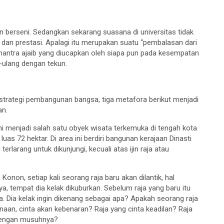
an berseni. Sedangkan sekarang suasana di universitas tidak
dan prestasi. Apalagi itu merupakan suatu “pembalasan dari
mantra ajaib yang diucapkan oleh siapa pun pada kesempatan
g-ulang dengan tekun.
strategi pembangunan bangsa, tiga metafora berikut menjadi
san.
ni menjadi salah satu obyek wisata terkemuka di tengah kota
luas 72 hektar. Di area ini berdiri bangunan kerajaan Dinasti
terlarang untuk dikunjungi, kecuali atas ijin raja atau
 Konon, setiap kali seorang raja baru akan dilantik, hal
tempat dia kelak dikuburkan. Sebelum raja yang baru itu
. Dia kelak ingin dikenang sebagai apa? Apakah seorang raja
anaan, cinta akan kebenaran? Raja yang cinta keadilan? Raja
 dengan musuhnya?