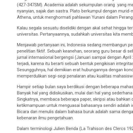
(427-347SM). Academia adalah sekumpulan orang yang me
nyanyian, sajak dan sastra. Plato berkumpul dengan murid-m
Athena, untuk menghormati pahlawan Yunani dalam Peran
Kalau segala sesuatu diselidiki dengan akal sehat hingga te
universitas. Pertanyaannya, sudahkah universitas kita 
Menjawab pertanyaan ini, Indonesia sedang membangun pera
penelitian fiktif. Sebuah keanehan, seorang guru besar di s
jurnal internasional bergengsi (Januari sampai dengan April 
terjadi, karena itu berarti sebuah bentuk pengikisan integri
Sesungguhnya, hal demikian erat hubungannya dengan kondis
memperdulikan segi-segi penalaran atau kualitas mahasisw
Hampir setiap bulan saya berdikusi dengan beberapa mahas
Banyak hal yang didiskusikan, mulai dari hal yang sederh
Singkatnya, membaca beberapa paper, skripsi atau bahkan 
ketikmampuan untuk menguasai bahasanya sendiri adalah i
Bicara dan menulis dalam bahasa buruk adalah sama dengan
kebenaran ilmu pengetahuan.
Dalam terminologi Julien Benda (La Trahison des Clercs 1