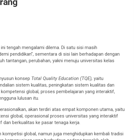
arang
 ini tengah mengalami dilema. Di satu sisi masih
demi pendidikan”, sementara di sisi lain berhadapan dengan
uh tantangan, perubahan, yakni menuju universitas kelas
menyusun konsep
Total Quality Education (TQE),
yaitu
ndalian sistem kualitas, peningkatan sistem kualitas dan
kompetensi global, proses pembelajaran yang interaktif,
gguna lulusan itu.
operasionalkan, akan terdiri atas empat komponen utama, yaitu
ensi global, operasional proses universitas yang interaktif
 dan berkualitas ke pasar tenaga kerja.
 kompetisi global, namun juga menghidupkan kembali tradisi