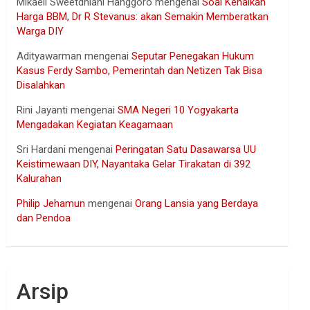
Mikaell Sweetdhiani Hanggoro
mengenai
Soal Kenaikan
Harga BBM, Dr R Stevanus: akan Semakin Memberatkan
Warga DIY
Adityawarman
mengenai
Seputar Penegakan Hukum
Kasus Ferdy Sambo, Pemerintah dan Netizen Tak Bisa
Disalahkan
Rini Jayanti
mengenai
SMA Negeri 10 Yogyakarta
Mengadakan Kegiatan Keagamaan
Sri Hardani
mengenai
Peringatan Satu Dasawarsa UU
Keistimewaan DIY, Nayantaka Gelar Tirakatan di 392
Kalurahan
Philip Jehamun
mengenai
Orang Lansia yang Berdaya
dan Pendoa
Arsip