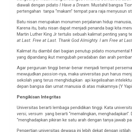
diawali dengan pidato
I Have a Dream
. Mustahil bangsa Ti
pertengahan tanpa “makam” tempat para raja menyusun st
Batu nisan merupakan monumen perjalanan hidup manusia, s
Karena itu, batu nisan dapat menjadi penanda bagi kita men
Martin Luther King Jr tertulis sebuah kalimat penting yang
at Last. Free at Last. Thank God Almighty. I am Free at Last
Kalimat itu diambil dari bagian penutup pidato monumental M
yang dipandang ikut mengubah peradaban dan arah pemban
Agar perguruan tinggi benar-benar menjadi tempat persem
mewujudkan
passion
-nya, maka universitas pun harus men
sekolah yang terus menghidupkan api kegelisahan intel
depan bangsa dan umat manusia di atas makamnya (Y Yapi
Pengikisan Integritas
Universitas berarti lembaga pendidikan tinggi. Kata universi
versi, versum
yang berarti “memalingkan, menghadapkan”. De
“menghadapkan pikiran ke satu arah dengan tanya jawab pada 
Pengertian universitas dewasa ini lebih dekat dengan istilah