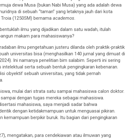
muja dewa Musa (bukan Nabi Musa) yang ada adalah dewa
uridnya di sebuah “taman” yang letaknya jauh dari kota
g Troia (1250SM) bernama
academos.
rbentuklah ilmu yang dijadikan dalam satu wadah, itulah
membangun makam para mahasiswanya?
daban ilmu pengetahuan justeru dilanda oleh praktik-praktik
ebuah universitas bisa (menghasilkan 140 jurnal yang dimuat di
2024). Ini namanya penelitian bim salabim. Seperti ini sering
tas intelektual serta sebuah bentuk pengingkaran kebenaran.
i obyektif sebuah universitas, yang tidak pernah
a.
iswa, mulai dari strata satu sampai mahasiswa calon doktor.
ana sampai dengan tugas mereka sebagai mahasiswa.
disertasi mahasiswa, saya menjadi sadar bahwa
dentik dengan ketidakmampuan untuk menguasai pikiran.
 kemampuan berpikir buruk. Itu bagian dari pengingkaran
927), mengatakan, para cendekiawan atau ilmuwan yang