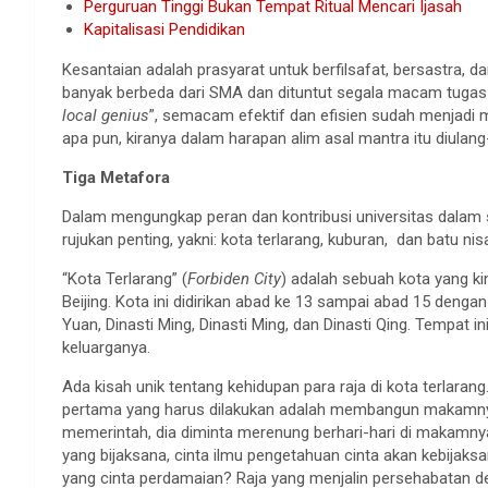
Perguruan Tinggi Bukan Tempat Ritual Mencari Ijasah
Kapitalisasi Pendidikan
Kesantaian adalah prasyarat untuk berfilsafat, bersastra, d
banyak berbeda dari SMA dan dituntut segala macam tugas 
local genius
”, semacam efektif dan efisien sudah menjadi 
apa pun, kiranya dalam harapan alim asal mantra itu diulan
Tiga Metafora
Dalam mengungkap peran dan kontribusi universitas dalam 
rujukan penting, yakni: kota terlarang, kuburan, dan batu ni
“Kota Terlarang” (
Forbiden City
) adalah sebuah kota yang ki
Beijing. Kota ini didirikan abad ke 13 sampai abad 15 dengan 
Yuan, Dinasti Ming, Dinasti Ming, dan Dinasti Qing. Tempat ini 
keluarganya.
Ada kisah unik tentang kehidupan para raja di kota terlarang.
pertama yang harus dilakukan adalah membangun makamnya, 
memerintah, dia diminta merenung berhari-hari di makamnya
yang bijaksana, cinta ilmu pengetahuan cinta akan kebijaks
yang cinta perdamaian? Raja yang menjalin persehabatan