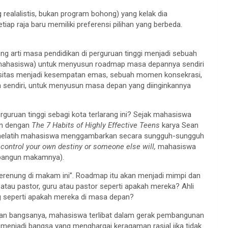
g realalistis, bukan program bohong) yang kelak dia
iap raja baru memiliki preferensi pilihan yang berbeda.
ng arti masa pendidikan di perguruan tinggi menjadi sebuah
(mahasiswa) untuk menyusun roadmap masa depannya sendiri
sitas menjadi kesempatan emas, sebuah momen konsekrasi,
ya sendiri, untuk menyusun masa depan yang diinginkannya
guruan tinggi sebagi kota terlarang ini? Sejak mahasiswa
an dengan
The 7 Habits of Highly Effective Teens
karya Sean
elatih mahasiswa menggambarkan secara sungguh-sungguh
:
control your own destiny or someone else will,
mahasiswa
bangun makamnya).
erenung di makam ini”. Roadmap itu akan menjadi mimpi dan
atau pastor, guru atau pastor seperti apakah mereka? Ahli
ang seperti apakah mereka di masa depan?
 bangsanya, mahasiswa terlibat dalam gerak pembangunan
menjadi bangsa yang menghargai keragaman rasial jika tidak