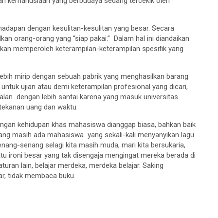
ran kemanusiaan yang berbudaya sedang tercekik oleh
hadapan dengan kesulitan-kesulitan yang besar. Secara
kan orang-orang yang “siap pakai.” Dalam hal ini diandaikan
an memperoleh keterampilan-keterampilan spesifik yang
lebih mirip dengan sebuah pabrik yang menghasilkan barang
untuk ujian atau demi keterampilan profesional yang dicari,
jalan dengan lebih santai karena yang masuk universitas
 tekanan uang dan waktu.
an kehidupan khas mahasiswa dianggap biasa, bahkan baik
rang masih ada mahasiswa yang sekali-kali menyanyikan lagu
enang-senang selagi kita masih muda, mari kita bersukaria,
tu ironi besar yang tak disengaja mengingat mereka berada di
ran lain, belajar merdeka, merdeka belajar. Saking
r, tidak membaca buku.