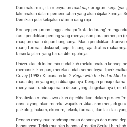
Dari makam ini, dia menyusun
roadmap
, program kerja (yan
laksanakan dalam pemerintahan yang akan dijalankannya. Set
Demikian pula kebijakan utama sang raja.
Konsep perguruan tinggi sebagai “kota terlarang” mengandu
fase pendidikan penting yang menyiapkan para pemimpin 
maupun masa depan bangsanya. Masa pendidikan di univer
ruang formasi diskursif, seperti sang raja di atas makamn
beserta jalan yang harus ditempuhnya.
Universitas di Indonesia sudahkah melaksanakan konsep per
memasuki kampus, mereka sudah semestinya diperkenalk
Covey (1998). Kebiasaan ke-2-
Begin with the End in Mind
m
masa depan yang ingin dibangunnya. Dengan prinsip utama
menyusun roadmap masa depan yang diinginkannya (mem
Kreativitas mahasiswa akan diperlihatkan dalam proses “m
obsesi yang akan mereka wujudkan. Jika akan menjadi guru 
psikologi, hukum, ekonom, teknik, farmasi, dan lain-lain y
Dengan menyusun roadmap masa depannya dan masa depan
bangsanya. Tidak mungkin bangsa Amerika Serikat berubah 