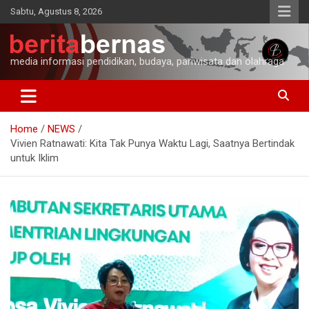
Skip
Sabtu, Agustus 8, 2026
to
content
media informasi pendidikan, budaya, pariwisata dan olahraga
Home
NEWS
Vivien Ratnawati: Kita Tak Punya Waktu Lagi, Saatnya Bertindak
untuk Iklim