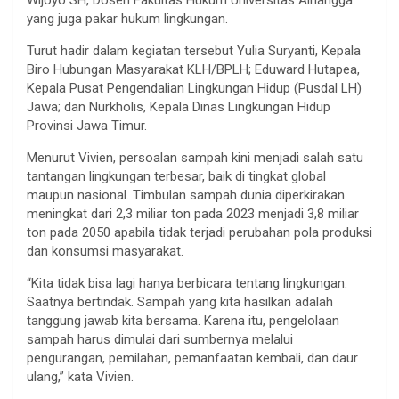
Wijoyo SH, Dosen Fakultas Hukum Universitas Airlangga
yang juga pakar hukum lingkungan.
Turut hadir dalam kegiatan tersebut Yulia Suryanti, Kepala
Biro Hubungan Masyarakat KLH/BPLH; Eduward Hutapea,
Kepala Pusat Pengendalian Lingkungan Hidup (Pusdal LH)
Jawa; dan Nurkholis, Kepala Dinas Lingkungan Hidup
Provinsi Jawa Timur.
Menurut Vivien, persoalan sampah kini menjadi salah satu
tantangan lingkungan terbesar, baik di tingkat global
maupun nasional. Timbulan sampah dunia diperkirakan
meningkat dari 2,3 miliar ton pada 2023 menjadi 3,8 miliar
ton pada 2050 apabila tidak terjadi perubahan pola produksi
dan konsumsi masyarakat.
“Kita tidak bisa lagi hanya berbicara tentang lingkungan.
Saatnya bertindak. Sampah yang kita hasilkan adalah
tanggung jawab kita bersama. Karena itu, pengelolaan
sampah harus dimulai dari sumbernya melalui
pengurangan, pemilahan, pemanfaatan kembali, dan daur
ulang,” kata Vivien.