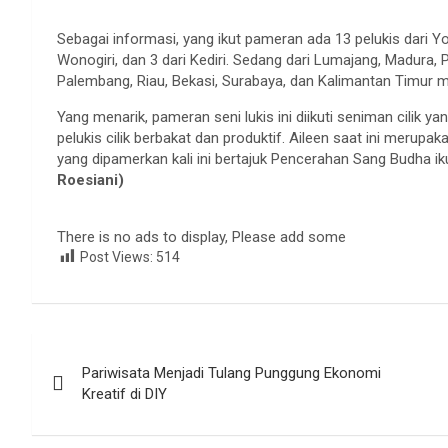
Sebagai informasi, yang ikut pameran ada 13 pelukis dari Y
Wonogiri, dan 3 dari Kediri. Sedang dari Lumajang, Madura,
Palembang, Riau, Bekasi, Surabaya, dan Kalimantan Timur 
Yang menarik, pameran seni lukis ini diikuti seniman cilik y
pelukis cilik berbakat dan produktif. Aileen saat ini merup
yang dipamerkan kali ini bertajuk Pencerahan Sang Budha i
Roesiani)
There is no ads to display, Please add some
Post Views:
514
Navigasi
Pariwisata Menjadi Tulang Punggung Ekonomi
pos
Kreatif di DIY