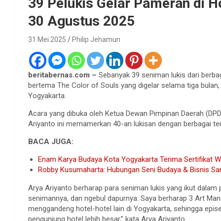
39 Pelukis Gelar Pameran di 
30 Agustus 2025
31 Mei 2025
Philip Jehamun
beritabernas.com –
Sebanyak 39 seniman lukis dari berb
bertema The Color of Souls yang digelar selama tiga bulan,
Yogyakarta.
Acara yang dibuka oleh Ketua Dewan Pimpinan Daerah (DPD
Ariyanto ini memamerkan 40-an lukisan dengan berbagai t
BACA JUGA:
Enam Karya Budaya Kota Yogyakarta Terima Sertifikat 
Robby Kusumaharta: Hubungan Seni Budaya & Bisnis San
Arya Ariyanto berharap para seniman lukis yang ikut dalam p
senimannya, dan ngebul dapurnya. Saya berharap 3 Art Man
menggandeng hotel-hotel lain di Yogyakarta, sehingga epis
pengunjung hotel lebih besar,” kata Arya Ariyanto.