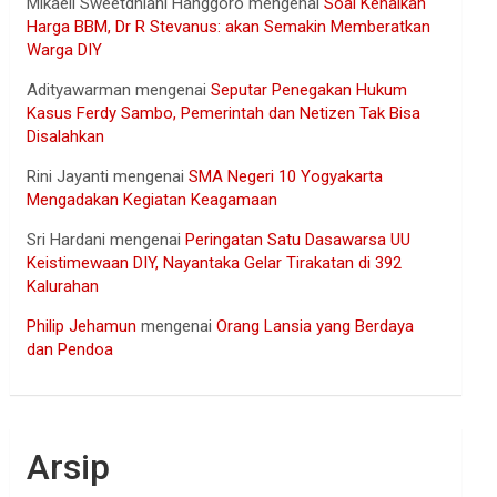
Mikaell Sweetdhiani Hanggoro
mengenai
Soal Kenaikan
Harga BBM, Dr R Stevanus: akan Semakin Memberatkan
Warga DIY
Adityawarman
mengenai
Seputar Penegakan Hukum
Kasus Ferdy Sambo, Pemerintah dan Netizen Tak Bisa
Disalahkan
Rini Jayanti
mengenai
SMA Negeri 10 Yogyakarta
Mengadakan Kegiatan Keagamaan
Sri Hardani
mengenai
Peringatan Satu Dasawarsa UU
Keistimewaan DIY, Nayantaka Gelar Tirakatan di 392
Kalurahan
Philip Jehamun
mengenai
Orang Lansia yang Berdaya
dan Pendoa
Arsip