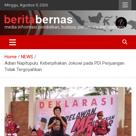
Skip
Minggu, Agustus 9, 2026
to
content
media informasi pendidikan, budaya, pariwisata dan olahraga
Home
NEWS
Adian Napitupulu: Keberpihakan Jokowi pada PDI Perjuangan
Tidak Tergoyahkan