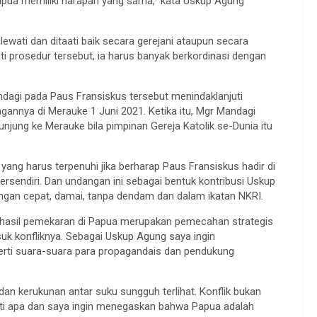
apua memiliki harapan yang sama,” kata Uskup Agung
ewati dan ditaati baik secara gerejani ataupun secara
i prosedur tersebut, ia harus banyak berkordinasi dengan
dagi pada Paus Fransiskus tersebut menindaklanjuti
annya di Merauke 1 Juni 2021. Ketika itu, Mgr Mandagi
ung ke Merauke bila pimpinan Gereja Katolik se-Dunia itu
ang harus terpenuhi jika berharap Paus Fransiskus hadir di
tersendiri. Dan undangan ini sebagai bentuk kontribusi Uskup
gan cepat, damai, tanpa dendam dan dalam ikatan NKRI.
u hasil pemekaran di Papua merupakan pemecahan strategis
uk konfliknya. Sebagai Uskup Agung saya ingin
rti suara-suara para propagandais dan pendukung
dan kerukunan antar suku sungguh terlihat. Konflik bukan
erti apa dan saya ingin menegaskan bahwa Papua adalah