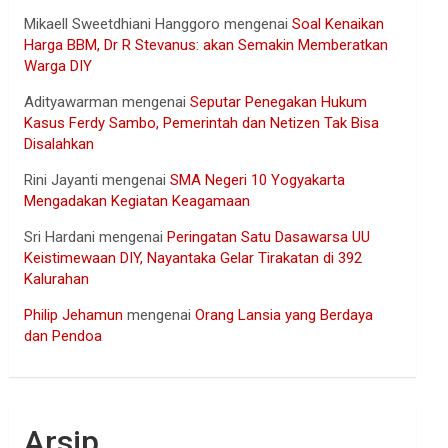
Mikaell Sweetdhiani Hanggoro
mengenai
Soal Kenaikan
Harga BBM, Dr R Stevanus: akan Semakin Memberatkan
Warga DIY
Adityawarman
mengenai
Seputar Penegakan Hukum
Kasus Ferdy Sambo, Pemerintah dan Netizen Tak Bisa
Disalahkan
Rini Jayanti
mengenai
SMA Negeri 10 Yogyakarta
Mengadakan Kegiatan Keagamaan
Sri Hardani
mengenai
Peringatan Satu Dasawarsa UU
Keistimewaan DIY, Nayantaka Gelar Tirakatan di 392
Kalurahan
Philip Jehamun
mengenai
Orang Lansia yang Berdaya
dan Pendoa
Arsip