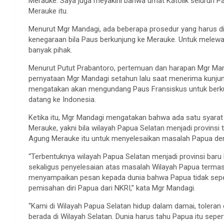
Merauke. Saya juga meyakini bahwa umat Katolik seluruh P
Merauke itu.
Menurut Mgr Mandagi, ada beberapa prosedur yang harus dil
kenegaraan bila Paus berkunjung ke Merauke. Untuk melewat
banyak pihak.
Menurut Putut Prabantoro, pertemuan dan harapan Mgr Man
pernyataan Mgr Mandagi setahun lalu saat menerima kunjung
mengatakan akan mengundang Paus Fransiskus untuk berkunj
datang ke Indonesia.
Ketika itu, Mgr Mandagi mengatakan bahwa ada satu syarat y
Merauke, yakni bila wilayah Papua Selatan menjadi provinsi 
Agung Merauke itu untuk menyelesaikan masalah Papua den
“Terbentuknya wilayah Papua Selatan menjadi provinsi bar
sekaligus penyelesaian atas masalah Wilayah Papua termas
menyampaikan pesan kepada dunia bahwa Papua tidak sepe
pemisahan diri Papua dari NKRI,” kata Mgr Mandagi.
“Kami di Wilayah Papua Selatan hidup dalam damai, toleran 
berada di Wilayah Selatan. Dunia harus tahu Papua itu sep