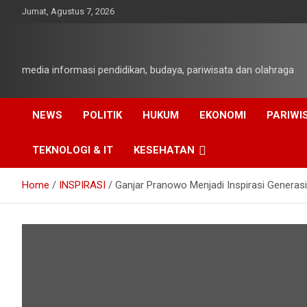
Skip
Jumat, Agustus 7, 2026
to
content
media informasi pendidikan, budaya, pariwisata dan olahraga
NEWS
POLITIK
HUKUM
EKONOMI
PARIWI
TEKNOLOGI & IT
KESEHATAN
Home
INSPIRASI
Ganjar Pranowo Menjadi Inspirasi Generasi 