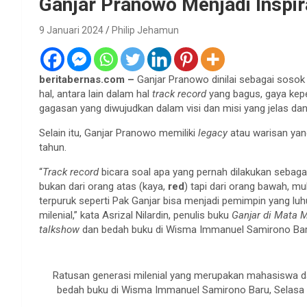
Ganjar Pranowo Menjadi Inspira
9 Januari 2024
Philip Jehamun
beritabernas.com –
Ganjar Pranowo dinilai sebagai sosok 
hal, antara lain dalam hal
track record
yang bagus, gaya kep
gagasan yang diwujudkan dalam visi dan misi yang jelas dan 
Selain itu, Ganjar Pranowo memiliki
legacy
atau warisan yan
tahun.
“
Track record
bicara soal apa yang pernah dilakukan sebaga
bukan dari orang atas (kaya,
red
) tapi dari orang bawah, mu
terpuruk seperti Pak Ganjar bisa menjadi pemimpin yang luh
milenial,” kata Asrizal Nilardin, penulis buku
Ganjar di Mata M
talkshow
dan bedah buku di Wisma Immanuel Samirono Baru 
Ratusan generasi milenial yang merupakan mahasiswa dar
bedah buku di Wisma Immanuel Samirono Baru, Selasa 9