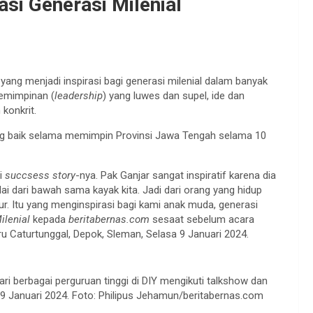
si Generasi Milenial
yang menjadi inspirasi bagi generasi milenial dalam banyak
emimpinan (
leadership
) yang luwes dan supel, ide dan
konkrit.
g baik selama memimpin Provinsi Jawa Tengah selama 10
i
succsess story
-nya. Pak Ganjar sangat inspiratif karena dia
lai dari bawah sama kayak kita. Jadi dari orang yang hidup
ur. Itu yang menginspirasi bagi kami anak muda, generasi
ilenial
kepada
beritabernas.com
sesaat sebelum acara
Caturtunggal, Depok, Sleman, Selasa 9 Januari 2024.
i berbagai perguruan tinggi di DIY mengikuti talkshow dan
 Januari 2024. Foto: Philipus Jehamun/beritabernas.com