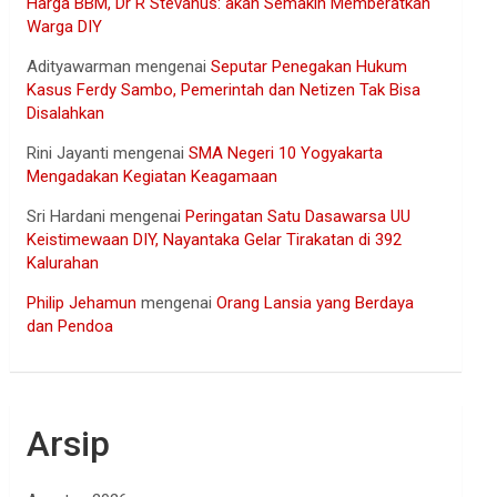
Harga BBM, Dr R Stevanus: akan Semakin Memberatkan
Warga DIY
Adityawarman
mengenai
Seputar Penegakan Hukum
Kasus Ferdy Sambo, Pemerintah dan Netizen Tak Bisa
Disalahkan
Rini Jayanti
mengenai
SMA Negeri 10 Yogyakarta
Mengadakan Kegiatan Keagamaan
Sri Hardani
mengenai
Peringatan Satu Dasawarsa UU
Keistimewaan DIY, Nayantaka Gelar Tirakatan di 392
Kalurahan
Philip Jehamun
mengenai
Orang Lansia yang Berdaya
dan Pendoa
Arsip