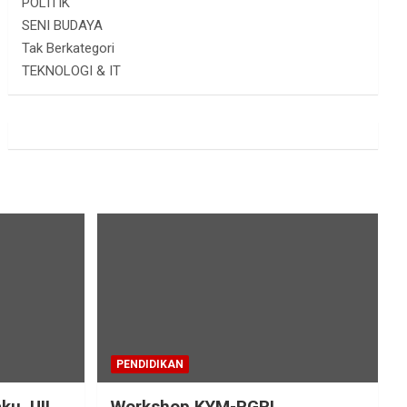
POLITIK
SENI BUDAYA
Tak Berkategori
TEKNOLOGI & IT
PENDIDIKAN
ku, UII
Workshop KYM-PGRI,