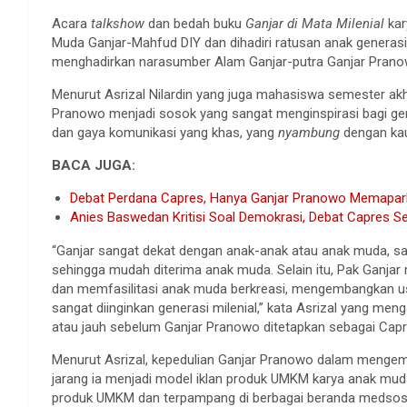
Acara
talkshow
dan bedah buku
Ganjar di Mata Milenial
kar
Muda Ganjar-Mahfud DIY dan dihadiri ratusan anak generasi m
menghadirkan narasumber Alam Ganjar-putra Ganjar Pranowo
Menurut Asrizal Nilardin yang juga mahasiswa semester akhi
Pranowo menjadi sosok yang sangat menginspirasi bagi gene
dan gaya komunikasi yang khas, yang
nyambung
dengan kau
BACA JUGA:
Debat Perdana Capres, Hanya Ganjar Pranowo Memapark
Anies Baswedan Kritisi Soal Demokrasi, Debat Capres
“Ganjar sangat dekat dengan anak-anak atau anak muda, san
sehingga mudah diterima anak muda. Selain itu, Pak Ganjar
dan memfasilitasi anak muda berkreasi, mengembangkan usa
sangat diinginkan generasi milenial,” kata Asrizal yang men
atau jauh sebelum Ganjar Pranowo ditetapkan sebagai Capr
Menurut Asrizal, kepedulian Ganjar Pranowo dalam menge
jarang ia menjadi model iklan produk UMKM karya anak muda
produk UMKM dan terpampang di berbagai beranda medsos