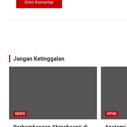
Jangan Ketinggalan
NEWS
OPINI
Perkembangan Shincheonji di
Anatomi 