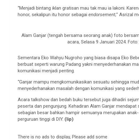
“Menjadi bintang iklan gratisan mau tak mau ia lakoni. Ka
honor, sekalipun itu honor sebagai
endorsement,
” Asrizal 
Alam Ganjar (tengah bersama seorang anak) foto bersama
acara, Selasa 9 Januari 2024. Foto
Sementara Eko Wahyu Nugroho yang biasa disapa Eko Beb
berbuat seperti warung Padang yakni menyederhanakan masa
komunikasi menjadi penting.
“Ganjar mampu mengkomunikasikan sesuatu sehingga muda
menyederhanakan masalah dengan komunikasi yang sederhana
Acara talkshow dan bedah buku tersebut juga dihadiri seju
peserta dan pengunjung. Kehadiran Alam Ganjar mendapat 
sebagian besar bahkan hampir semuanya merupakan anak-a
perguruan tinggi di DIY.
(lip)
There is no ads to display, Please add some