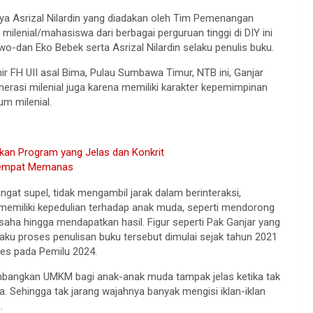
ya Asrizal Nilardin yang diadakan oleh Tim Pemenangan
ilenial/mahasiswa dari berbagai perguruan tinggi di DIY ini
-dan Eko Bebek serta Asrizal Nilardin selaku penulis buku.
r FH UII asal Bima, Pulau Sumbawa Timur, NTB ini, Ganjar
rasi milenial juga karena memiliki karakter kepemimpinan
m milenial.
an Program yang Jelas dan Konkrit
 Sempat Memanas
gat supel, tidak mengambil jarak dalam berinteraksi,
 memiliki kepedulian terhadap anak muda, seperti mendorong
ha hingga mendapatkan hasil. Figur seperti Pak Ganjar yang
gaku proses penulisan buku tersebut dimulai sejak tahun 2021
es pada Pemilu 2024.
mbangkan UMKM bagi anak-anak muda tampak jelas ketika tak
. Sehingga tak jarang wajahnya banyak mengisi iklan-iklan
.